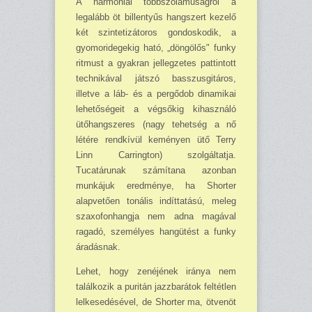
A harmóniai többszólamúságról a
legalább öt bil­lentyűs hangszert kezelő
két szintetizátoros gondoskodik, a
gyomoridegekig ható, „dön­gö­lős" funky
ritmust a gyakran jellegzetes pattintott
technikával játszó basszusgitáros,
illetve a láb- és a pergődob dinamikai
lehetőségeit a végsőkig kihasználó
ütőhangszeres (nagy tehetség a nő
létére rendkívül keményen ütő Terry
Linn Carrington) szolgáltatja.
Tucatárunak számítana azonban
munkájuk eredménye, ha Shorter
alapvetően tonális indíttatású, meleg
szaxofonhangja nem adna magával
ragadó, személyes hangütést a funky
áradásnak.
Lehet, hogy zenéjének iránya nem
találkozik a puritán jazzbarátok feltétlen
lelkese­désével, de Shorter ma, ötvenöt