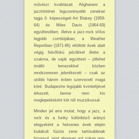
művészi kvalitásait. Alighanem a
jazztörténet legszerényebb zenekari
tagja ő: képességeit Art Blakey (1959-
64) és Miles Davis (1964-69)
együttesében, illetve a jazz-rock stílus
legjobb combójában, a Weather
Reportban (1971-86) eltöltött évek alatt
végig felsőfokú jelzőkkel illette a
szakma, de saját együttest – jóllehet
önálló lemezekkel közben
rendszeresen jelentkezett – csak az
utóbbi három évben szervezett maga
köré. Budapestre legújabb kvintettjével
érkezett, benne nem kis
meglepetésként két női muzsi­kussal.
Minden jel arra mutat, hogy a jazz, a
rock és a funky különböző arányú
elegyeként a het­venes évek elején
kialakult fúziós zene tartósabbnak
bizonyul, mint ahogyan azt sokan gon­