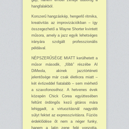
hangfalakból.
Korszerű hangzáskép, hengerlő ritmika,
kreativitás az improvizációkban – így
össze­gez­hető a Wayne Shorter kvintett
műsora, amely a jazz egyik lehetséges
irányára szolgált pro­fesszionális
példával.
NÉPSZERŰSÉGE MIATT kerülhetett a
műsor második, „főbb” részébe Al
DiMeola, akinek jazztörténeti
jelentősége már csak életkora miatt –
két évtizeddel fiatalabb – sem mér­hető
a szaxofonoséhoz. A hetvenes évek
közepén Chick Corea együttesében
feltűnt ördöngős kezű gitáros mára
lehiggadt, a virtuozitásnál nagyobb
súlyt fektet az expresszivitásra. Fúziós
érdeklődése őt nem a néger funky,
hanem a latin zene felé vonzotta.