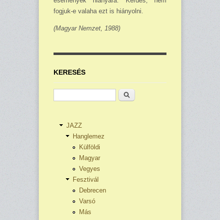
események hiányára. Kérdés, nem
fogjuk-e valaha ezt is hi­ányolni.
(Magyar Nemzet, 1988)
KERESÉS
Keresés
JAZZ
Hanglemez
Külföldi
Magyar
Vegyes
Fesztivál
Debrecen
Varsó
Más