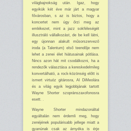
világbajnokság után. Igaz, hogy
egyikük két éve már járt a magyar
fővárosban, s az is biztos, hogy a
koncertet nem úgy őrzi meg az
emlékezet, mint a jazz sokféleségét
illusztráló vállalkozást, de be kell látni,
egy újonnan alakult műsorszervező
iroda (a Talentum) első teendője nem
lehet a zenei élet hiátusainak pótlása.
Nincs azon hát mit csodálkozni, ha a
rendezők választása a kereskedelmileg
konvertálható, a rock-közönség előtt is
ismert virtuóz gitárosra, Al DiMeolára
és a világ egyik legjobbjának tartott
Wayne Shorter szopránszaxofonosra
esett. .
Wayne Shorter mindazonáltal
egyáltalán nem érdemli meg, hogy
zenéjének populárisabb jellege miatt a
gyanúnak csak az árnyéka is érje