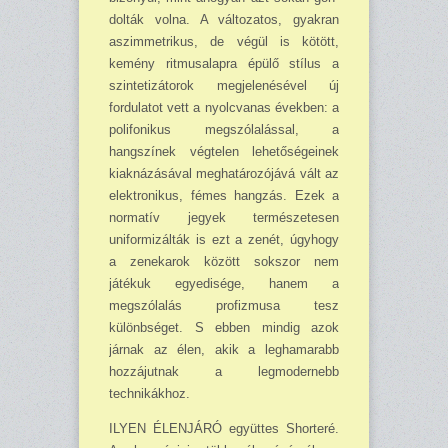
dolták volna. A változatos, gyakran
aszimmetrikus, de végül is kötött,
kemény ritmusalapra épülő stílus a
szintetizátorok megjelenésével új
fordulatot vett a nyolcvanas években: a
polifo­nikus megszólalással, a
hangszínek végtelen lehetőségeinek
kiaknázásával meghatározójává vált az
elektronikus, fémes hangzás. Ezek a
normatív jegyek természetesen
uniformizálták is ezt a zenét, úgyhogy
a zenekarok között sokszor nem
játékuk egyedisége, hanem a
megszólalás profizmusa tesz
különbséget. S ebben mindig azok
járnak az élen, akik a leghamarabb
hozzá­jutnak a legmodernebb
technikákhoz.
ILYEN ÉLENJÁRÓ együttes Shorteré.