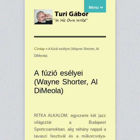
Menu
Címlap
» A fúzió esélyei (Wayne Shorter, Al
DiMeola)
Jelenlegi hely
A fúzió esélyei
(Wayne Shorter, Al
DiMeola)
RITKA ALKALOM; egyszerre két jazz
világsztár a Budapest
Sportcsarnokban, alig néhány nappal a
tavaszi fesztivál és a műkorcsolya-