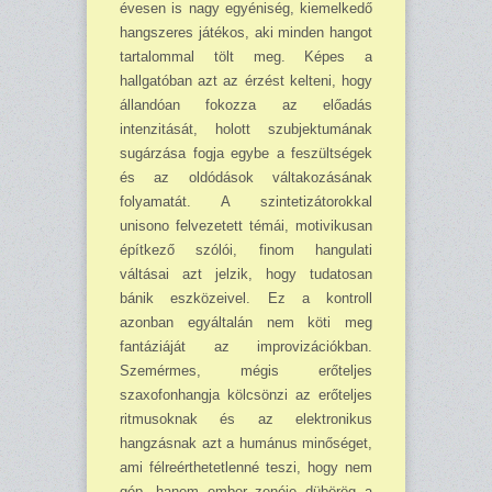
évesen is nagy egyéniség, kiemelkedő
hangszeres játékos, aki minden hangot
tartalommal tölt meg. Képes a
hallgatóban azt az érzést kelteni, hogy
állandóan fokozza az előadás
intenzitását, holott szubjektumának
sugárzása fogja egybe a feszültségek
és az oldódások váltakozásának
folyamatát. A szintetizátorokkal
unisono felvezetett témái, motivi­kusan
építkező szólói, finom hangulati
váltásai azt jelzik, hogy tudatosan
bánik eszközeivel. Ez a kontroll
azonban egyáltalán nem köti meg
fantáziáját az improvizációkban.
Szemérmes, mégis erőteljes
szaxofonhangja kölcsönzi az erőteljes
ritmusoknak és az elektronikus
hangzás­nak azt a humánus minőséget,
ami félreérthetetlenné teszi, hogy nem
gép, hanem ember zenéje dübörög a