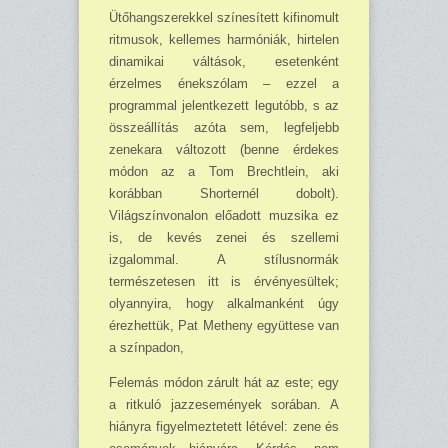
Ütőhangszerekkel színe­sített kifinomult
ritmusok, kellemes harmóniák, hirtelen
dinamikai váltások, esetenként
érzelmes énekszólam – ezzel a
programmal jelentkezett legutóbb, s az
összeállítás azóta sem, legfeljebb
zenekara változott (benne érdekes
módon az a Tom Brechtlein, aki
korábban Shorternél dobolt).
Világszínvonalon előadott muzsika ez
is, de kevés zenei és szellemi
izgalommal. A stílusnormák
természetesen itt is érvényesültek;
olyannyira, hogy alkalmanként úgy
érezhettük, Pat Metheny együttese van
a színpadon,
Felemás módon zárult hát az este; egy
a ritkuló jazzesemények sorában. A
hiányra fi­gyelmeztetett létével: zene és