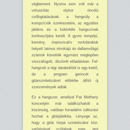
végbement. Nyoma sem volt már a
virtuozitás olykor öncélú
csillogtatásának: a hangsúly a
kompzíciók szerkezetére, az együttes
játékra és a különféle hangszínek
kontraszt­jára került. A gyors tempójú,
kemény, improvizatív rockdarabok
helyett latinos ritmikájú és dallamvilágú
számok követték egymást meglepően
visszafogott, diszkrét előadásban. Fel­
hangzott a régi darabokból is egy-kettő,
de a program gerincét a
gitárszintetizátort előtérbe állító új
szerzemények adták.
Ez a hangszer, amellyel Pat Metheny
koncertjén már találkozhatott a
közönség, valóban forradalmi változást
hozhat a gitárjátékba. Lényege az,
hogy a gitár húrjai szintetizátor köz­
vetítésével szólalnak meg, ami