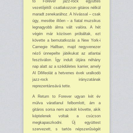
to Forever jazz-rock együttes
vezetőjétől: csatla­kozzon gitáros nélkül
maradt zenekarához. A hívással – csak
úgy, mesébe illően – a fiatal muzsikus
legnagyobb álma vált valóra. A hét
végén már közösen próbáltak, ezt
követte a be­mutatkozás a New York-i
Carnegie Hallban, majd negyvenezer
néző ünnepelte játékukat az atlantai
fesztiválon. Így indult útjára néhány
nap alatt az a szédületes karrier, amely
Al DiMeolát a hetvenes évek uralkodó
jazz-rock irányzatának
reprezentánsává tette.
A Return to Forever ugyan két év
múlva váratlanul felbomlott, ám a
gitáros sorsa nem azokét követte, akik
képtelenek voltak a csúcson
megkapaszkodni. Új együttest
szervezett, s tartós népszerűségét