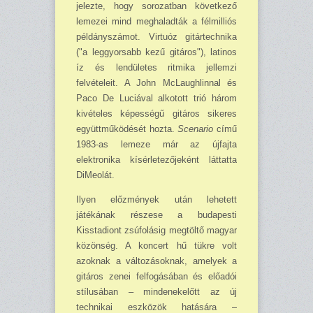
jelezte, hogy sorozatban következő
lemezei mind meghaladták a félmil­liós
példányszámot. Virtuóz gitártechnika
("a leggyorsabb kezű gitáros"), latinos
íz és len­dületes ritmika jellemzi
felvételeit. A John McLaughlinnal és
Paco De Luciával alkotott trió három
kivételes képességű gitáros sikeres
együttműködését hozta.
Scenario
című
1983-as lemeze már az újfajta
elektronika kísérletezőjeként láttatta
DiMeolát.
Ilyen előzmények után lehetett
játékának részese a budapesti
Kisstadiont zsúfolásig megtöltő magyar
közönség. A koncert hű tükre volt
azoknak a változásoknak, amelyek a
gitáros zenei felfogásában és előadói
stílusában – mindenekelőtt az új
technikai eszközök hatására –