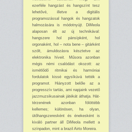
ezerféle hangzást és hangszínt tesz
lehetővé, illetve a digitális
programozással hangok és hangzatok
halmozására is módotnyújt. DiMeola
alaposan élt az új technikával:
hangszere hol pánsípként, hol
orgonaként, hol – nota bene – gitárként
szólt, ámuldozásra késztetve az
elektronika híveit. Műsora azonban
mégis némi csalódást okozott: az
ismétlődő ritmikai és harmóniai
fordulatok kissé egysíkúvá tették a
programot. Hiányzott belőle az a
progresszív tartás, ami napjaink vezető
jazzmuzsikusainak játékát áthatja. Hát­
térzenének azonban fölöttébb
kellemes; különösen, ha olyan,
ütőhangszeresként és énekesként is
kiváló partner áll DiMeola mellett a
színpadon, mint a brazil Airto Moreira.