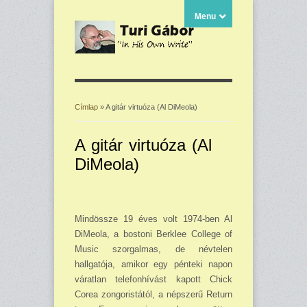
Menu
Címlap
» A gitár virtuóza (Al DiMeola)
Jelenlegi hely
A gitár virtuóza (Al
DiMeola)
Mindössze 19 éves volt 1974-ben Al
DiMeola, a bostoni Berklee College of
Music szorgal­mas, de névtelen
hallgatója, amikor egy pénteki napon
váratlan telefonhívást kapott Chick
Corea zongoristától, a népszerű Return