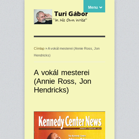
Menu
Címlap
» A vokál mesterei (Annie Ross, Jon
Hendricks)
Jelenlegi hely
A vokál mesterei
(Annie Ross, Jon
Hendricks)