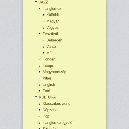
JAZZ
Hanglemez
Külföldi
Magyar
Vegyes
Fesztivál
Debrecen
Varsó
Más
Koncert
Interjú
Magyarország
Világ
English
Fotó
KULTÚRA
Klasszikus zene
Népzene
Pop
Hanglemezfigyelő
Színház