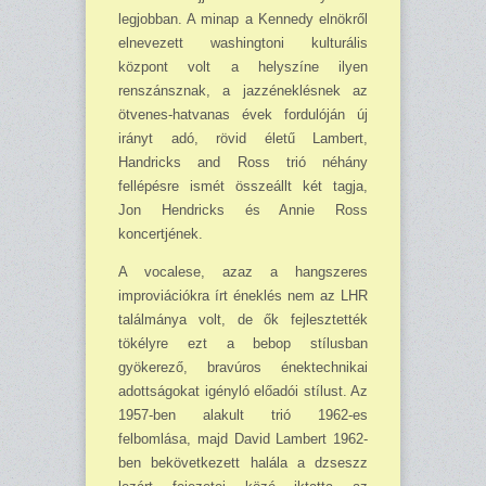
legjobban. A minap a Kennedy elnökről
elnevezett washingtoni kulturális
központ volt a helyszíne ilyen
renszánsznak, a jazzéneklésnek az
ötvenes-hatvanas évek fordu­ló­ján új
irányt adó, rövid életű Lambert,
Handricks and Ross trió néhány
fellépésre ismét összeállt két tagja,
Jon Hendricks és Annie Ross
koncertjének.
A vocalese, azaz a hangszeres
improviációkra írt éneklés nem az LHR
találmánya volt, de ők fejlesztették
tökélyre ezt a bebop stílusban
gyökerező, bravúros énektechnikai
adottságokat igényló előadói stílust. Az
1957-ben alakult trió 1962-es
felbomlása, majd David Lambert 1962-
ben bekövetkezett halála a dzseszz