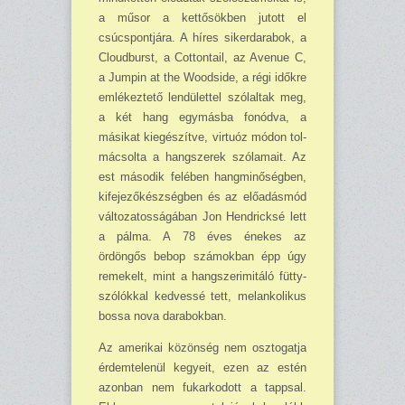
a műsor a kettősökben jutott el
csúcspontjára. A híres sikerdarabok, a
Cloudburst, a Cottontail, az Avenue C,
a Jumpin at the Woodside, a régi időkre
emlékeztető lendülettel szólaltak meg,
a két hang egymásba fonódva, a
másikat kiegészítve, virtuóz módon tol­
mácsolta a hangszerek szólamait. Az
est második felében hangminőségben,
kifejező­készségben és az előadásmód
változatosságában Jon Hendricksé lett
a pálma. A 78 éves énekes az
ördöngős bebop számokban épp úgy
remekelt, mint a hangszerimitáló fütty­
szólókkal kedvessé tett, melankolikus
bossa nova darabokban.
Az amerikai közönség nem osztogatja
érdemtelenül kegyeit, ezen az estén
azonban nem fukarkodott a tappsal.