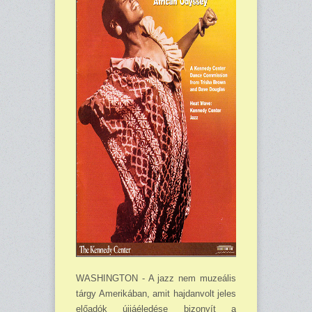
WASHINGTON - A jazz nem muzeális
tárgy Amerikában, amit hajdanvolt jeles
előadók újjáéledése bizo­nyít a