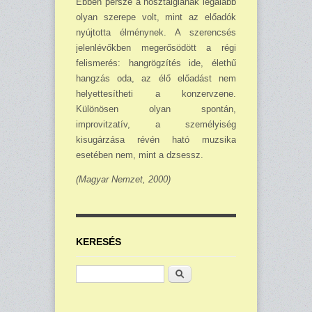
Ebben persze a nosztalgiának legalább
olyan szerepe volt, mint az előadók
nyújtotta élménynek. A szerencsés
jelenlévőkben megerősödött a régi
felismerés: hangrögzítés ide, élethű
hangzás oda, az élő előadást nem
helyettesítheti a konzervzene.
Különösen olyan spontán,
improvitzatív, a személyiség
kisugárzása révén ható muzsika
esetében nem, mint a dzsessz.
(Magyar Nemzet, 2000)
KERESÉS
Keresés