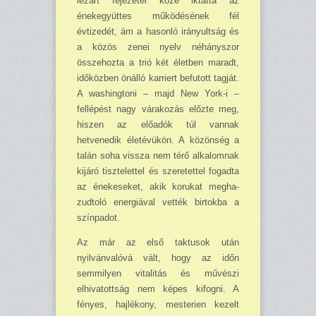
lezárt fejezetei közé iktatta az
énekegyüttes működésének fél
évtizedét, ám a hasonló irányultság és
a közös zenei nyelv néhányszor
összehozta a trió két életben maradt,
időközben önálló karriert befutott tagját.
A washingtoni – majd New York-i –
fellépést nagy várakozás előzte meg,
hiszen az előadók túl vannak
hetvenedik életévükön. A közönség a
talán soha vissza nem térő alkalomnak
kijáró tisztelettel és szeretettel fogadta
az énekeseket, akik korukat meg­ha­
zudtoló energiával vették birtokba a
színpadot.
Az már az első taktusok után
nyilvánvalóvá vált, hogy az időn
semmilyen vitalitás és művészi
elhivatottság nem képes kifogni. A
fényes, hajlékony, mesterien kezelt