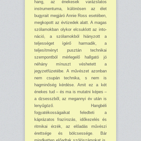
hang, az énekesek varázslatos
instrumentuma, különösen az élet
bugyrait megjáró Annie Ross ese­tében,
megkopott az évtizedek alatt. A magas
szólamokban olykor elcsuklott az into­
ná­ció, a szólamokból hiányzott a
teljességet ígérő harmadik, a
teljesítményt pusztán tech­nikai
szempontból mérlegelő hallgató jó
néhány mínuszt véshetett a
jegyzetfüzetébe. A művészet azonban
nem csupán technika, s nem is
hagminőség kérdése. Amit ez a két
énekes tud – és ma is mutatni képes –
a dzsesszből, az megannyi év után is
lenyűgöző. Hangbéli
fogyatékosságaikat feledteti a
káprázatos frazírozás, időkezelés és
ritmikai ér­zék, az előadás művészi
érettsége és bölcsessége. Bár
mindketten előadtak szólószámokat is,