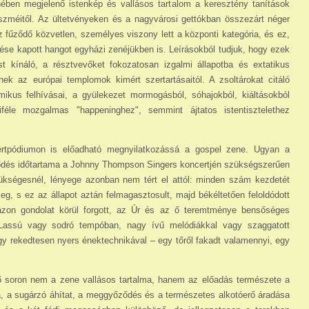
nében megjelenő istenkép és vallásos tartalom a keresztény tanítások
 eszméitől. Az ültetvényeken és a nagyvárosi gettókban összezárt néger
fűződő közvetlen, személyes viszony lett a központi kategória, és ez,
ése kapott hangot egyházi zenéjükben is. Leírásokból tudjuk, hogy ezek
st kínáló, a résztvevőket fokozatosan izgalmi állapotba és extatikus
nek az európai templomok kimért szertartásaitól. A zsoltárokat citáló
mikus felhívásai, a gyülekezet mormogásból, sóhajokból, kiáltásokból
iféle mozgalmas "happeninghez", semmint ájtatos istentisztelethez
ertpódiumon is előadható megnyilatkozássá a gospel zene. Ugyan a
öltődés időtartama a Johnny Thompson Singers koncertjén szükségszerűen
ükségesnél, lényege azonban nem tért el attól: minden szám kezdetét
g, s ez az állapot aztán felmagasztosult, majd békéltetően feloldódott
azon gondolat körül forgott, az Úr és az ő teremtménye bensőséges
l. Lassú vagy sodró tempóban, nagy ívű melódiákkal vagy szaggatott
gy rekedtesen nyers énektechnikával – egy tőről fakadt valamennyi, egy
ő soron nem a zene vallásos tartalma, hanem az előadás természete a
, a sugárzó áhítat, a meggyőződés és a természetes alkotóerő áradása