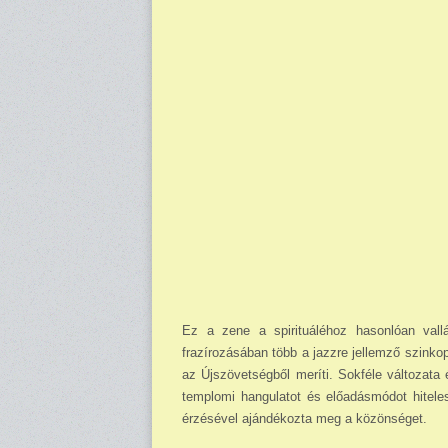
Ez a zene a spirituáléhoz hasonlóan vallás
frazírozásában több a jazzre jellemző szinkop
az Újszövetségből meríti. Sokféle változata é
templomi hangulatot és előadásmódot hitele
érzésével ajándékozta meg a közönséget.