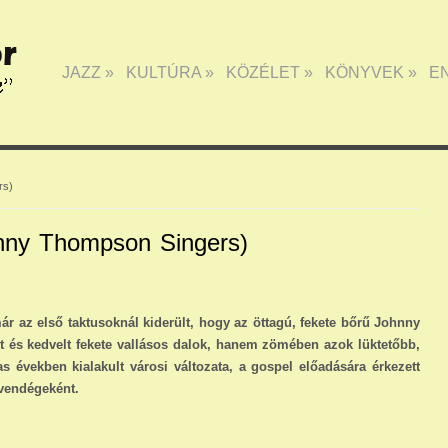
JAZZ
»
KULTÚRA
»
KÖZÉLET
»
KÖNYVEK
»
E
rs)
hnny Thompson Singers)
 már az első taktusoknál kiderült, hogy az öttagú, fekete bőrű Johnny
 és kedvelt fekete vallásos dalok, hanem zömében azok lüktetőbb,
s években kialakult városi változata, a gospel előadására érkezett
 vendégeként.