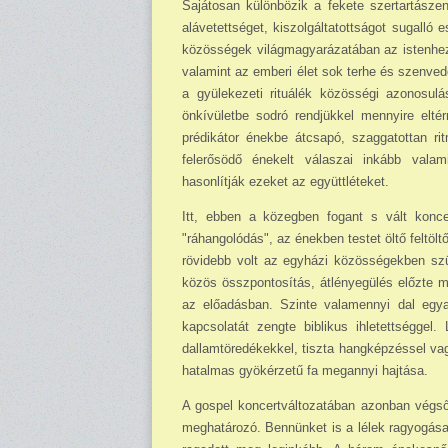
Sajátosan különbözik a fekete szertartásze
alávetettséget, kiszolgáltatottságot sugalló
közösségek világmagyarázatában az istenhez 
valamint az emberi élet sok terhe és szenved
a gyülekezeti rituálék közösségi azonosulá
önkívületbe sodró rendjükkel mennyire eltér
prédikátor énekbe átcsapó, szaggatottan rit
felerősödő énekelt válaszai inkább valam
hasonlítják ezeket az együttléteket.
Itt, ebben a közegben fogant s vált konc
"ráhangolódás", az énekben testet öltő felt
rövidebb volt az egyházi közösségekben sz
közös összpontosítás, átlényegülés előzte me
az előadásban. Szinte valamennyi dal egy
kapcsolatát zengte biblikus ihletettségge
dallamtöredékekkel, tiszta hangképzéssel va
hatalmas gyökérzetű fa megannyi hajtása.
A gospel koncertváltozatában azonban végs
meghatározó. Bennünket is a lélek ragyogása