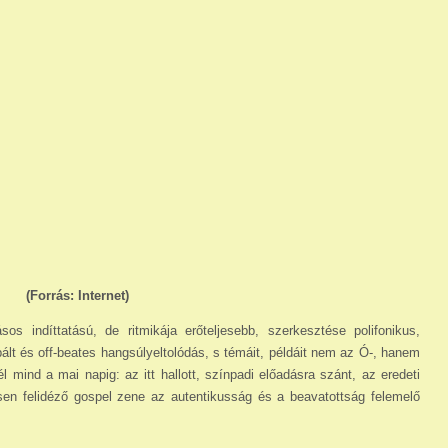
(Forrás: Internet)
os indíttatású, de ritmikája erőteljesebb, szerkesztése polifonikus,
ált és off-beat­es hangsúlyeltolódás, s témáit, példáit nem az Ó-, hanem
l mind a mai napig: az itt hallott, színpadi előadásra szánt, az eredeti
sen felidéző gospel zene az autentikusság és a beavatottság felemelő