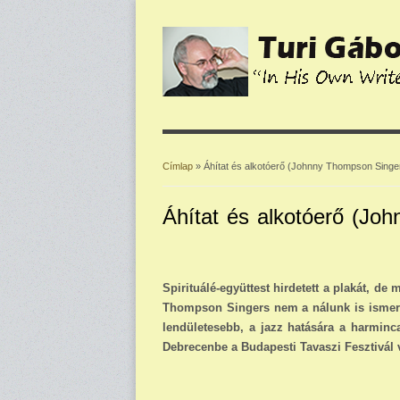
Címlap
» Áhítat és alkotóerő (Johnny Thompson Singe
Jelenlegi hely
Áhítat és alkotóerő (Jo
Spirituálé-együttest hirdetett a plakát, de
Thompson Singers nem a nálunk is ismert
lendületesebb, a jazz hatására a harminca
Debrecenbe a Budapesti Tavaszi Fesztivál