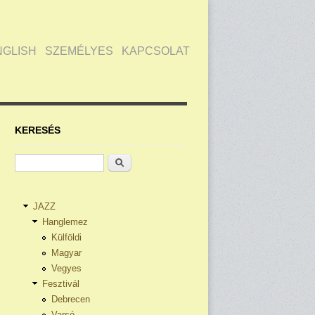
NGLISH
SZEMÉLYES
KAPCSOLAT
KERESÉS
Keresés
JAZZ
Hanglemez
Külföldi
Magyar
Vegyes
Fesztivál
Debrecen
Varsó