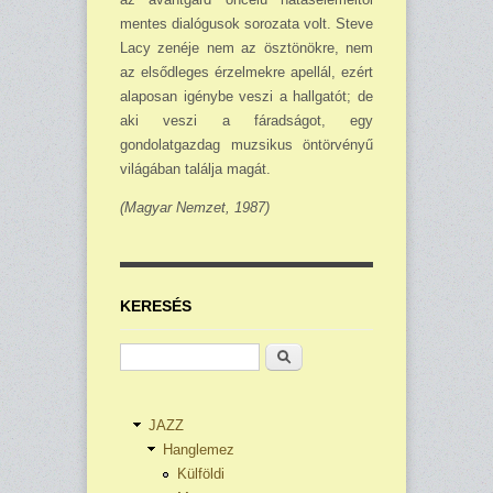
mentes dialógusok sorozata volt. Steve
Lacy zenéje nem az ösztönökre, nem
az elsődleges érzelmekre apellál, ezért
alaposan igénybe veszi a hallgatót; de
aki veszi a fáradságot, egy
gondolatgazdag mu­zsikus öntörvényű
világában találja magát.
(Magyar Nemzet, 1987)
KERESÉS
Keresés
JAZZ
Hanglemez
Külföldi