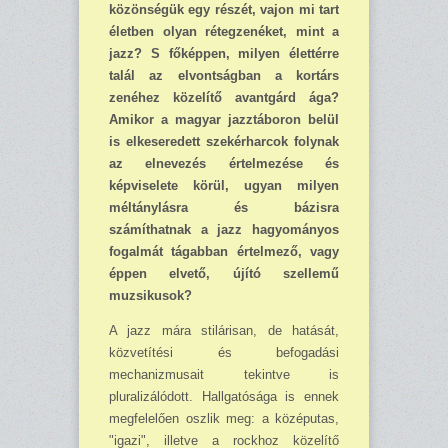
közönségük egy részét, vajon mi tart
életben olyan rétegzenéket, mint a
jazz? S főképpen, milyen élettérre
talál az elvontságban a kortárs
zenéhez közelítő avantgárd ága?
Amikor a magyar jazztáboron belül
is elkeseredett szekérharcok folynak
az elnevezés értelmezése és
képviselete körül, ugyan milyen
méltánylásra és bázisra
számíthatnak a jazz hagyományos
fogalmát tágabban értelmező, vagy
éppen elvető, újító szellemű
muzsikusok?
A jazz mára stilárisan, de hatását,
közvetítési és befogadási
mechanizmusait tekintve is
pluralizálódott. Hallgatósága is ennek
megfelelően oszlik meg: a középutas,
"igazi", illetve a rockhoz közelítő