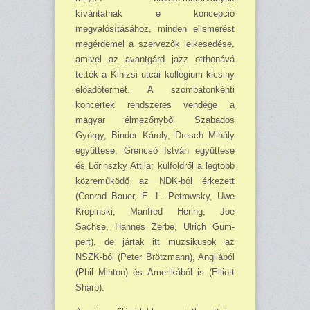
kívántatnak e koncepció
megvalósításához, minden elismerést
megérdemel a szervezők lelkesedése,
amivel az avant­gárd jazz otthonává
tették a Kinizsi utcai kollégium kicsiny
előadótermét. A szombatonkénti
koncertek rendszeres vendége a
magyar élmezőnyből Szabados
György, Binder Károly, Dresch Mihály
együttese, Grencsó István együttese
és Lőrinszky Attila; külföldről a legtöbb
közreműködő az NDK-ból érkezett
(Conrad Bauer, E. L. Petrow­sky, Uwe
Kropinski, Manfred Hering, Joe
Sachse, Hannes Zerbe, Ulrich Gum­
pert), de jártak itt muzsikusok az
NSZK-ból (Peter Brötzmann), Angliából
(Phil Minton) és Amerikából is (Elliott
Sharp).