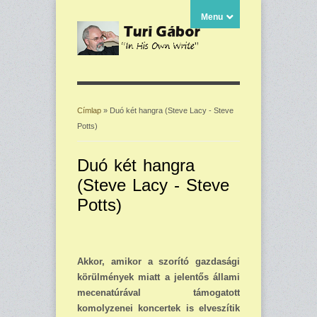
Menu
Címlap
» Duó két hangra (Steve Lacy - Steve
Potts)
Jelenlegi hely
Duó két hangra
(Steve Lacy - Steve
Potts)
Akkor, amikor a szorító gazdasági
körülmények miatt a jelentős állami
mecenatúrával támo­gatott
komolyzenei koncertek is elveszítik