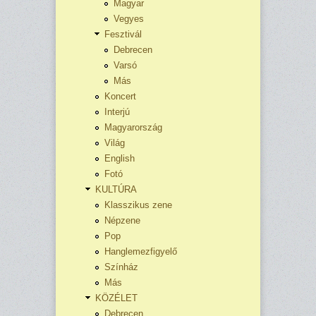
Magyar
Vegyes
Fesztivál
Debrecen
Varsó
Más
Koncert
Interjú
Magyarország
Világ
English
Fotó
KULTÚRA
Klasszikus zene
Népzene
Pop
Hanglemezfigyelő
Színház
Más
KÖZÉLET
Debrecen