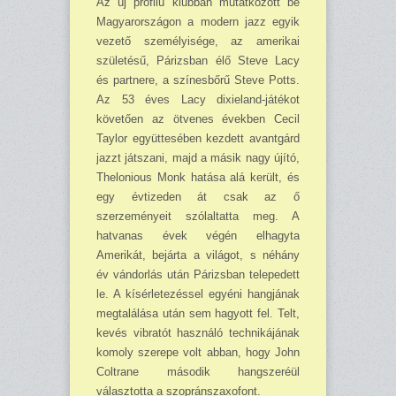
Az új profilú klubban mutatkozott be
Magyarországon a modern jazz egyik
vezető sze­mélyisége, az amerikai
születésű, Párizsban élő Steve Lacy
és partnere, a színesbőrű Steve Potts.
Az 53 éves Lacy dixieland-játékot
követően az ötvenes években Cecil
Taylor együt­tesében kezdett avantgárd
jazzt játszani, majd a másik nagy újító,
Thelonious Monk hatása alá került, és
egy évtizeden át csak az ő
szerzeményeit szólaltatta meg. A
hatvanas évek végén elhagyta
Amerikát, bejárta a világot, s néhány
év vándorlás után Párizsban telepedett
le. A kí­sérletezéssel egyéni hangjának
megtalálása után sem hagyott fel. Telt,
kevés vibratót használó technikájának
komoly szerepe volt abban, hogy John
Coltrane második hangszeréül
választotta a szopránszaxofont.