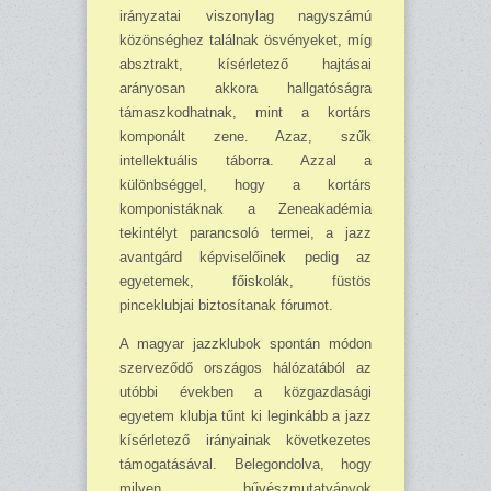
irányzatai viszonylag nagyszámú
közönséghez találnak ösvényeket, míg
absztrakt, kísérletező hajtásai
arányosan akkora hallgatóságra
támaszkodhatnak, mint a kor­társ
komponált zene. Azaz, szűk
intellektuális táborra. Azzal a
különbséggel, hogy a kortárs
komponistáknak a Zeneakadémia
tekintélyt parancsoló termei, a jazz
avantgárd képviselőinek pedig az
egyetemek, főiskolák, füstös
pinceklubjai biztosítanak fórumot.
A magyar jazzklubok spontán módon
szerveződő országos hálózatából az
utóbbi években a közgazdasági
egyetem klubja tűnt ki leginkább a jazz
kísérletező irányainak következetes
támogatásával. Belegondolva, hogy
milyen bűvészmutatványok