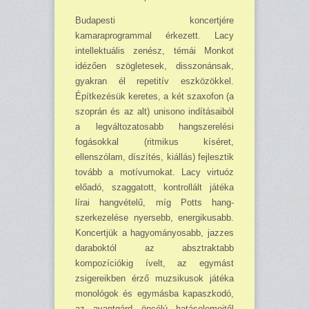
Budapesti koncertjére
kamaraprogrammal érkezett. Lacy
intellektuális zenész, témái Monkot
idézően szögletesek, disszonánsak,
gyakran él repetitív eszközökkel.
Építkezésük ke­retes, a két szaxofon (a
szoprán és az alt) unisono indításaiból
a legváltozatosabb hang­sze­relési
fogásokkal (ritmikus kíséret,
ellenszólam, díszítés, kiállás) fejlesztik
tovább a mo­tí­vumokat. Lacy virtuóz
előadó, szaggatott, kontrollált játéka
lírai hangvételű, míg Potts hang­
szerkezelése nyersebb, energikusabb.
Koncertjük a hagyományosabb, jazzes
daraboktól az absztraktabb
kompozíciókig ívelt, az egymást
zsigereikben érző muzsikusok játéka
mono­lógok és egymásba kapaszkodó,
az avantgárd öncélú hatáselemeitől