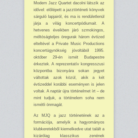
Modern Jazz Quartet dacolni látszik az
idővel: előlépett a jazztörténeti könyvek
sárguló lapjairól, és ma is rendületlenül
járja a világ koncertpódiumait. A
hetvenes éveikben járó szmokingos,
méltóságteljes öregurak három évtized
elteltével a Private Music Productions
koncertügynökség jóvoltából 1995.
október 29-én ismét Budapestre
érkeztek. A reprezentatív kongresszusi
központba bizonyára sokan jegyet
váltottak azok közül, akik a két
évtizeddel korábbi eseményen is jelen
voltak. A naptár újra történelmet írt – de
mint tudjuk, a történelem soha nem
ismétli önmagát.
Az MJQ a jazz történetének az a
formációja, amelyik a hagyományos
klubkeretekből kiemelkedve utat talált a
kizárólag klasszikus zenének