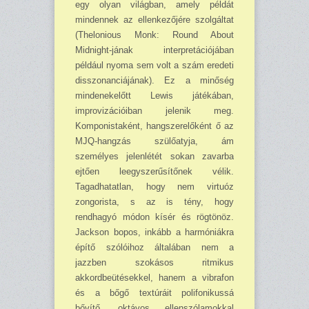
egy olyan világban, amely példát
mindennek az ellenkezőjére szolgáltat
(Thelonious Monk: Round About
Midnight-jának interpretációjában
például nyoma sem volt a szám eredeti
disszonanciájának). Ez a minőség
mindenekelőtt Lewis játékában,
improvizációiban jelenik meg.
Komponistaként, hangszerelőként ő az
MJQ-hangzás szü­lőatyja, ám
személyes jelenlétét sokan zavarba
ejtően leegyszerűsítőnek vélik.
Tagadhatatlan, hogy nem virtuóz
zongorista, s az is tény, hogy
rendhagyó módon kísér és rögtönöz.
Jackson bopos, inkább a harmóniákra
építő szólóihoz általában nem a
jazzben szokásos ritmikus
akkordbeütésekkel, hanem a vibrafon
és a bőgő textúráit polifonikussá
bővítő, oktávos ellenszólamokkal