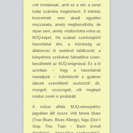
volt mindannak, amit ez a név a zenei
tudat számára megtestesít. A kétórás
koncertnek nem akadt egyetlen
mozzanata, amely meghazudtolta, de
olyan sem, amely módosította volna az
MJQ-képet. Ha szabad szentségtörő
hasonlattal élni, a közönség az
állatorvosi ló esetével találkozott: a
kényelmes székeken hátradőlve szem­
be­sülhetett az MJQ-enigmával. Ez a ló
azonban – hogy a hasonlatnál
maradjunk – különbözött a gyakran
idézett szemléltető eszköztől: élt,
mozgott, szuszogott, sőt meglepő
módon zenét is produkált.
A műsor afféle MJQ-retrospektív
jegyében állt össze. Volt benne blues
(True Blues, Blues Allergy), fúga (Don`t
Stop This Train - Bach d-moll
darabjára), klasszikus szer­kesz­tésű,