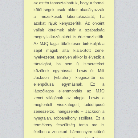
az estén tapasztalhattuk, hogy a formai
kötöttségek csak akkor akadályozzák
a muzsikusok kibontakozását, ha
azokat rájuk kényszerítik. Az önként
vállalt kötelmek akár a szabadság
megnyilatkozásaként is értel­mezhetők.
Az MJQ tagjai tökéletesen birtokolják a
saját maguk által kialakított zenei
nyelvezetet, amelyen akkor is élvezik a
társalgást, ha nem új ismereteket
közölnek egymással. Lewis és Milt
Jackson (vibrafon) kiegészítői és
ellenpólusai egymásnak. Ez a
látszólagos ellentmondás az MJQ
zenei világának az alapja. Lewis a
megfontolt, visszafogott, tudóstípusú
zeneszerző, hangszerelő – Jackson a
nyugtalan, robbanékony szólista. Ez a
termékeny feszültség tartja ma is
életben a zenekart: bármennyire kitűnő