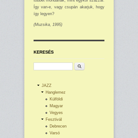
többet mondanak, mint egykor százzal.
Így van-e, vagy csupán akarjuk, hogy
így legyen?
(Muzsika, 1995)
KERESÉS
Keresés
JAZZ
Hanglemez
Külföldi
Magyar
Vegyes
Fesztivál
Debrecen
Varsó