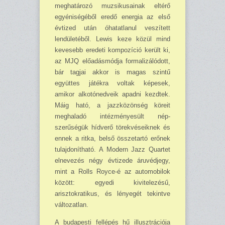
meghatározó muzsikusainak eltérő
egyéniségéből eredő energia az első
évtized után óhatatlanul veszített
lendületéből. Lewis keze közül mind
kevesebb eredeti kompozíció került ki,
az MJQ előadásmódja for­ma­lizálódott,
bár tagjai akkor is magas szintű
együttes játékra voltak képesek,
amikor alko­tó­nedveik apadni kezdtek.
Máig ható, a jazzközönség köreit
meghaladó intézményesült nép­
szerűségük hídverő törekvéseiknek és
ennek a ritka, belső összetartó erőnek
tulajdonítható. A Modern Jazz Quartet
elnevezés négy évtizede áruvédjegy,
mint a Rolls Royce-é az automobilok
között: egyedi kivitelezésű,
arisztokratikus, és lényegét tekintve
változatlan.
A budapesti fellépés hű illusztrációja