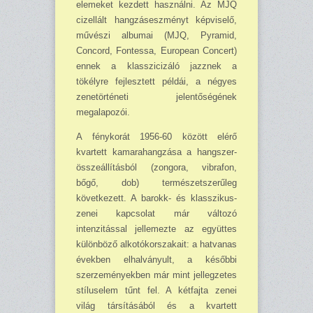
elemeket kezdett használni. Az MJQ
cizellált hangzáseszményt képviselő,
művészi albumai (MJQ, Pyramid,
Concord, Fontessa, European Concert)
ennek a klasszicizáló jazznek a
tökélyre fejlesztett példái, a négyes
zenetörténeti jelentőségének
megalapozói.
A fénykorát 1956-60 között elérő
kvartett kamarahangzása a hangszer-
összeállításból (zongora, vibrafon,
bőgő, dob) természetszerűleg
következett. A barokk- és klasszikus-
zenei kapcsolat már változó
intenzitással jellemezte az együttes
különböző alkotókorszakait: a hatvanas
években elhalványult, a későbbi
szerzeményekben már mint jellegzetes
stíluselem tűnt fel. A kétfajta zenei
világ társításából és a kvartett