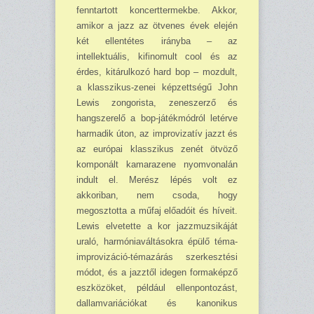
fenntartott koncerttermekbe. Akkor,
amikor a jazz az ötvenes évek elején
két ellentétes irányba – az
intellektuális, kifinomult cool és az
érdes, kitárulkozó hard bop – mozdult,
a klasszikus-zenei képzettségű John
Lewis zongorista, zeneszerző és
hangszerelő a bop-játékmódról letérve
harmadik úton, az impro­vizatív jazzt és
az európai klasszikus zenét ötvöző
komponált kamarazene nyomvonalán
indult el. Merész lépés volt ez
akkoriban, nem csoda, hogy
megosztotta a műfaj előadóit és híveit.
Lewis elvetette a kor jazzmuzsikáját
uraló, harmóniaváltásokra épülő téma-
im­pro­vizáció-témazárás szerkesztési
módot, és a jazztől idegen formaképző
eszközöket, például ellenpontozást,
dallamvariációkat és kanonikus