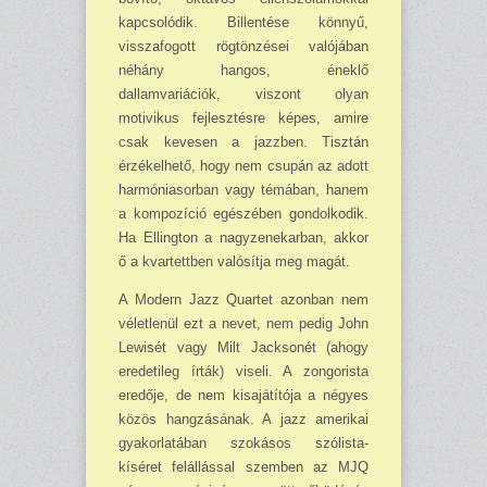
kapcsolódik. Billentése könnyű,
visszafogott rögtönzései valójában
néhány hangos, éneklő
dallamvariációk, viszont olyan
motivikus fejlesztésre képes, amire
csak ke­vesen a jazzben. Tisztán
érzékelhető, hogy nem csupán az adott
harmóniasorban vagy témában, hanem
a kompozíció egészében gondolkodik.
Ha Ellington a nagyzenekarban, akkor
ő a kvartettben valósítja meg magát.
A Modern Jazz Quartet azonban nem
véletlenül ezt a nevet, nem pedig John
Lewisét vagy Milt Jacksonét (ahogy
eredetileg írták) viseli. A zongorista
eredője, de nem kisajátítója a négyes
közös hangzásának. A jazz amerikai
gyakorlatában szokásos szólista-
kíséret felállással szemben az MJQ