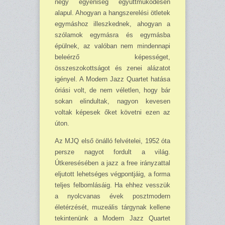
négy egyéniség együttműködésén
alapul. Ahogyan a hangszerelési ötletek
egymáshoz illeszkednek, ahogyan a
szólamok egymásra és egymásba
épülnek, az valóban nem mindennapi
beleérző képességet,
összeszokottságot és zenei alázatot
igényel. A Modern Jazz Quartet hatása
óriási volt, de nem véletlen, hogy bár
sokan elindultak, nagyon kevesen
voltak képesek őket követni ezen az
úton.
Az MJQ első önálló felvételei, 1952 óta
persze nagyot fordult a világ.
Útkeresésében a jazz a free irányzattal
eljutott lehetséges végpontjáig, a forma
teljes felbomlásáig. Ha ehhez vesszük
a nyolcvanas évek posztmodern
életérzését, muzeális tárgynak kellene
tekintenünk a Modern Jazz Quartet