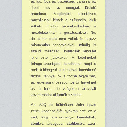
az idő. Oda az újszerűség varázsa, az
ifjonti hév, az energiák lüktető
áramlása. Megfontolt, tekintélyes
muzsikusok léptek a színpadra, akik
érthető módon takarékoskodnak a
mozdulataikkal, a gesztusaikkal. No,
de hiszen soha nem voltak ők a jazz
rakoncátlan fenegyerekei, mindig is
szelíd méltóság, kontrollált lendület
jellemezte játékukat. A kötelmeket
felrúgó avantgárd lázadással, majd a
rock füldöngető ritmusaival kacérkodó
fúziós iránnyal ők a forma fegyelmét,
az egymásra összpontosító figyelmet
és a halk, de világosan artikulált
közlésmódot állították szembe.
Az MJQ és különösen John Lewis
zenei koncepcióját gyakran érte az a
vád, hogy szerzeményei kimódoltak,
sterilek, túlságosan statikusak. Ezen