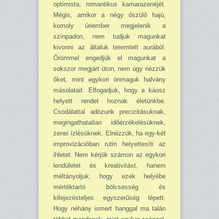
optimista, romantikus kamarazenéjét.
Mégis, amikor a négy őszülő hajú,
komoly úriember megjelenik a
színpadon, nem tudjuk magunkat
kivonni az általuk teremtett aurából.
Örömmel engedjük el magunkat a
sokszor megjárt úton, nem úgy nézzük
őket, mint egykori önmaguk halvány
másolatait. Elfogadjuk, hogy a káosz
helyett rendet hoznak életünkbe.
Csodálattal adózunk precizitásuknak,
megingathatatlan időérzékelésüknek,
zenei ízlésüknek. Elnézzük, ha egy-két
improvizációban rutin helyettesíti az
ihletet. Nem kérjük számon az egykori
lendületet és kreativitást, hanem
méltányoljuk, hogy ezek helyébe
mértéktartó bölcsesség és
kifejezésteljes egyszerűség lépett.
Hogy néhány ismert hanggal ma talán