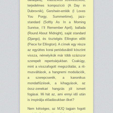
terjedelmes kompozíció (A Day in
Dubrovnik), Gershwin-emlék (I Loves
You Porgy, Summertime), jazz-
standard (Softly As In a Morning
Sunrise, I`ll Remember April), ballada
(Round About Midnight), saját standard
(Django), és tisztelgés Ellington előtt
(Piece for Ellington). A címek egy része
az együttes korai periódusából köszönt
vissza, némelyikük már több százszor
szerepelt repertoárjukban. Csakúgy,
mint a visszafogott megszólalás, a rit­
musváltások, a hangnemi modulációk,
a szerepcserék, a kanonikus
mondatfűzések, a kiha­gyások, az
össz-zenekari hangzás jól ismert
fogásai. Mi hát az, ami ennyi idő után
is inspirálja előadásukban őket?
Nem kétséges, az MJQ tagjain fogott