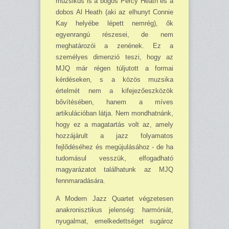
muzsikus is a bőgős Percy Heath és a
dobos Al Heath (aki az elhunyt Connie
Kay helyébe lépett nemrég), ők
egyenrangú részesei, de nem
meghatározói a zenének. Ez a
személyes dimenzió teszi, hogy az
MJQ már régen túljutott a formai
kérdéseken, s a közös muzsika
értelmét nem a kifejezőeszközök
bővítésében, hanem a míves
artikulációban látja. Nem mondhatnánk,
hogy ez a magatartás volt az, amely
hozzájárult a jazz folyamatos
fejlődéséhez és megújulásához - de ha
tudomásul vesszük, elfogadható
magyarázatot találhatunk az MJQ
fennmaradására.
A Modern Jazz Quartet végzetesen
anakronisztikus jelenség: harmóniát,
nyugalmat, emelkedettséget sugároz