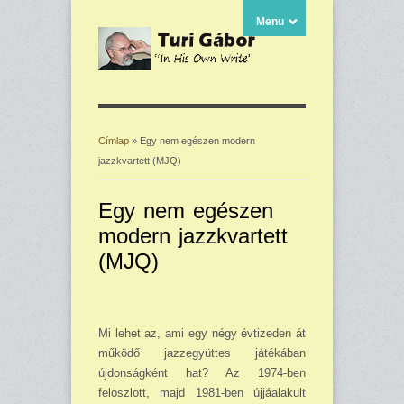
Menu
Címlap
» Egy nem egészen modern
jazzkvartett (MJQ)
Jelenlegi hely
Egy nem egészen
modern jazzkvartett
(MJQ)
Mi lehet az, ami egy négy évtizeden át
működő jazzegyüttes játékában
újdonságként hat? Az 1974-ben
feloszlott, majd 1981-ben újjáalakult