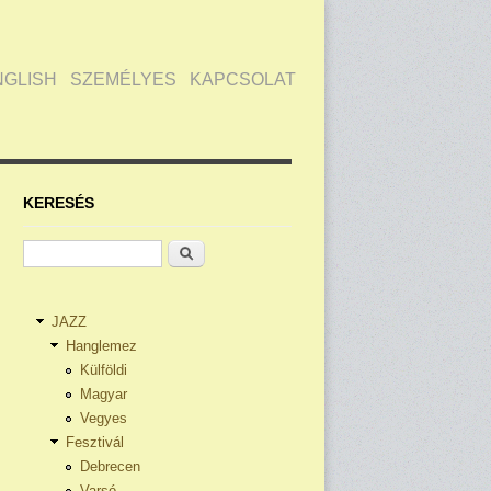
NGLISH
SZEMÉLYES
KAPCSOLAT
KERESÉS
Keresés
JAZZ
Hanglemez
Külföldi
Magyar
Vegyes
Fesztivál
Debrecen
Varsó