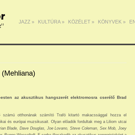
JAZZ
»
KULTÚRA
»
KÖZÉLET
»
KÖNYVEK
»
E
 (Mehliana)
esten az akusztikus hangszerét elektromosra cserélő Brad
ső számú otthonának számító Trafó kitartó ma­kacs­sággal hozza el
kai és európai muzsikusait. Olyan előadók fordultak meg a Liliom utcai
Brian Blade, Dave Douglas, Joe Lovano, Steve Coleman
,
Sex Mob, Joey
r, Bugge Wesseltoft
. E sorba illeszkedik az akusztikus zongoristaként a