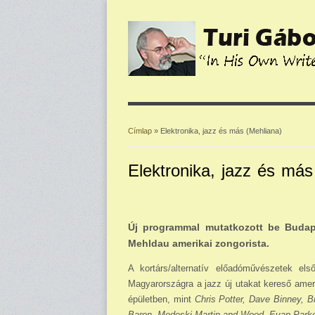
Címlap
» Elektronika, jazz és más (Mehliana)
Jelenlegi hely
Elektronika, jazz és más
Új programmal mutatkozott be Budap
Mehldau amerikai zongorista.
A kortárs/alternatív előadóművészetek el
Magyarországra a jazz új utakat kereső ameri
épületben, mint
Chris Potter, Dave Binney, 
Baron, Medeski Martin and Wood, Evan Parke