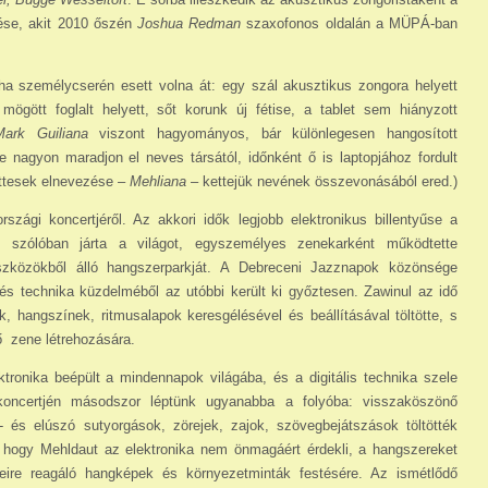
pése, akit 2010 őszén
Joshua Redman
szaxofonos oldalán a MÜPÁ-ban
a személycserén esett volna át: egy szál akusztikus zongora helyett
ögött foglalt helyett, sőt korunk új fétise, a tablet sem hiányzott
Mark Guiliana
viszont hagyományos, bár különlegesen hangosított
e nagyon maradjon el neves társától, időnként ő is laptopjához fordult
üttesek elnevezése –
Mehliana
– kettejük nevének össze­vo­násából ered.)
zági koncertjéről. Az akkori idők legjobb elektronikus billentyűse a
 szólóban járta a világot, egyszemélyes zenekarként működtette
eszközökből álló hangszerparkját. A Debreceni Jazznapok közönsége
 és technika küzdelméből az utóbbi került ki győztesen. Zawinul az idő
, hangszínek, ritmusalapok keresgélésével és beállításával töl­tötte, s
 zene létrehozására.
tronika beépült a mindennapok világába, és a digitális technika szele
oncertjén másodszor léptünk ugyanabba a folyóba: visszaköszönő
- és elúszó sutyorgások, zörejek, zajok, szövegbejátszások töltötték
 hogy Mehldaut az elektronika nem önmagáért érdekli, a hangszereket
eire reagáló hangképek és környezetminták festésére. Az ismétlődő