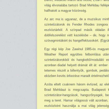
világ élvonalába tartozó Brad Mehldau fellé
hallhatott a magyar közönség.
Az arc ma is ugyanaz, de a muzsikus minth
szintetizátorok és Fender Rhodes zongora m
eszköztárból. A színpad másik oldalán
dobfelszerelést vett kezelésbe – de, hogy n
szöveg­min­tákért és hangeffektusokért. (Egy
Egy régi kép Joe Zawinul 1985-ös magyarors
Weather Report együttes felbomlása után
szintetizátorokból és hangkeltő/moduláló 
azonban diadal helyett drámát élt át: ember
tetemes részét a billentyűk, gombok, pedálok
eközben kevés érkezése maradt értelmezhető
Azóta eltelt csaknem három évtized, az elek
Brad Mehldaut is megcsapta. Budapesti k
szintetizátor-hangzások, hangszőnyegek, be
meg a teret. Hamar világossá vált azonban,
eszközként használja a mai világ jelenség