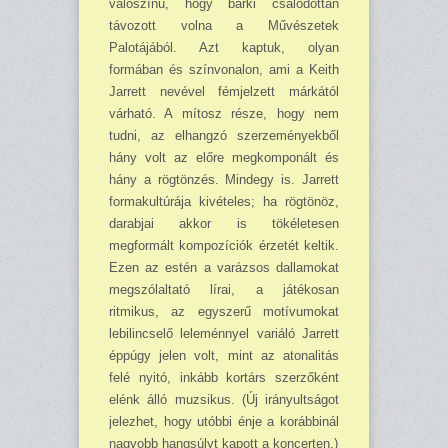
valószínű, hogy bárki csalódottan
távozott volna a Művészetek
Palotájából. Azt kaptuk, olyan
formában és színvo­na­lon, ami a Keith
Jarrett nevével fémjelzett márkától
várható. A mítosz része, hogy nem
tudni, az elhangzó szerzeményekből
hány volt az előre megkomponált és
hány a rögtönzés. Mindegy is. Jarrett
formakultúrája kivételes; ha rögtönöz,
darabjai akkor is tökéletesen
megformált kompozíciók érzetét keltik.
Ezen az estén a varázsos dallamokat
megszólaltató lírai, a játékosan
ritmikus, az egyszerű motívumokat
lebilincselő leleménnyel variáló Jarrett
éppúgy jelen volt, mint az atonalitás
felé nyitó, inkább kortárs szerzőként
elénk álló muzsikus. (Új irányultságot
jelezhet, hogy utóbbi énje a korábbinál
nagyobb hangsúlyt kapott a koncerten.)