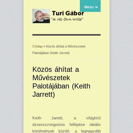
Menu
Címlap
» Közös áhítat a Művészetek
Palotájában (Keith Jarrett)
Jelenlegi hely
Közös áhítat a
Művészetek
Palotájában (Keith
Jarrett)
Keith Jarrett, a világhírű
dzsesszzongorista fellépése ideális
körülmények között, a legnagyobb