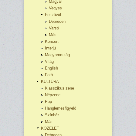
Magyar
Vegyes
Fesztivál
Debrecen
Varsó
Más
Koncert
Interjú
Magyarország
Világ
English
Fotó
KULTÚRA
Klasszikus zene
Népzene
Pop
Hanglemezfigyelő
Színház
Más
KÖZÉLET
Debrecen