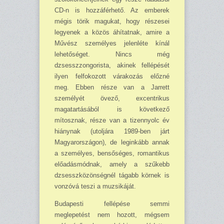
CD-n is hozzáférhető. Az emberek
mégis törik magukat, hogy részesei
legyenek a közös áhítatnak, amire a
Művész személyes jelenléte kínál
lehetőséget. Nincs még
dzsesszzongorista, akinek fellépését
ilyen felfokozott várakozás előzné
meg. Ebben része van a Jarrett
személyét övező, excentrikus
magatartásából is követ­kező
mítosznak, része van a tizennyolc év
hiánynak (utoljára 1989-ben járt
Magyarországon), de leginkább annak
a személyes, bensőséges, romantikus
előadásmódnak, amely a szűkebb
dzsesszközönségnél tágabb körnek is
vonzóvá teszi a muzsikáját.
Budapesti fellépése semmi
meglepetést nem hozott, mégsem