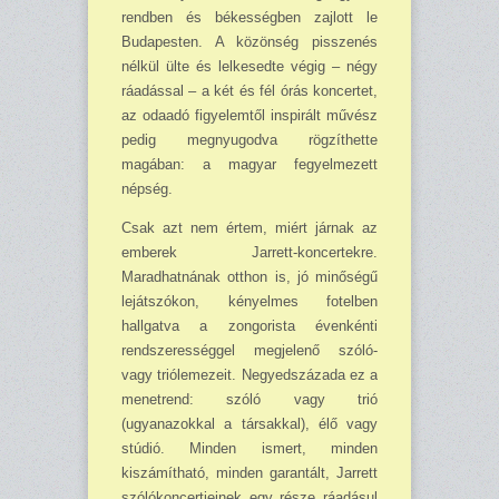
rendben és békességben zajlott le
Budapesten. A közönség pisszenés
nélkül ülte és lelkesedte végig – négy
ráadással – a két és fél órás koncertet,
az odaadó figyelemtől inspirált művész
pedig megnyugodva rögzíthette
magában: a magyar fegyelmezett
népség.
Csak azt nem értem, miért járnak az
emberek Jarrett-koncertekre.
Maradhatnának otthon is, jó minőségű
lejátszókon, kényelmes fotelben
hallgatva a zongorista évenkénti
rendsze­res­séggel megjelenő szóló-
vagy triólemezeit. Negyedszázada ez a
menetrend: szóló vagy trió
(ugyanazokkal a társakkal), élő vagy
stúdió. Minden ismert, minden
kiszámítható, minden ga­rantált, Jarrett
szólókoncertjeinek egy része ráadásul