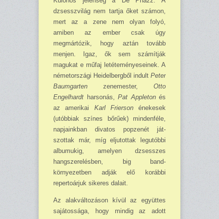
Különös jelenség a De Phazz. A
dzsesszvilág nem tartja őket számon,
mert az a zene nem olyan folyó,
amiben az ember csak úgy
megmártózik, hogy aztán tovább
menjen. Igaz, ők sem számítják
magukat e műfaj letéteményeseinek. A
németországi Heidelbergből indult
Peter
Baumgarten
zenemester,
Otto
Engelhardt
harsonás,
Pat Appleton
és
az amerikai
Karl Frierson
énekesek
(utóbbiak színes bőrűek) mindenféle,
napjainkban divatos popzenét ját­
szottak már, míg eljutottak legutóbbi
albumukig, amelyen dzsesszes
hangszerelésben, big band-
környezetben adják elő korábbi
repertoárjuk sikeres dalait.
Az alakváltozáson kívül az együttes
sajátossága, hogy mindig az adott