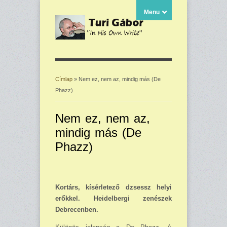
Menu
Címlap
» Nem ez, nem az, mindig más (De
Phazz)
Jelenlegi hely
Nem ez, nem az,
mindig más (De
Phazz)
Kortárs, kísérletező dzsessz helyi
erőkkel. Heidelbergi zenészek
Debrecenben.