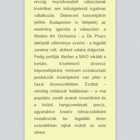
ország muzsi­ku­sa­iból választanak
kísérőket, ami kétségtelenül izgalmas
vállalkozás. Debreceni koncertjükön
(előtte Budapesten is feléptek) az
eredmény igazolta a választást: a
Modern Art Orchestra - a De Phazz
deklarált véleménye szerint - a legjobb
zenekar volt, akikkel valaha dolgoztak.
Pedig profilját illetően a MAO inkább a
kortárs, kísérletező dzsessz
képviselőjeként, mintsem szórakoztató
produkciók kísérőjeként van jelen a
hazai dzsesszéletben. Ezúttal –
némileg módosult felállásban – a mai
populáris zenék avatott ismerőiként és
a kitűnő hangszerelések precíz,
ugyanakkor kreatív tolmácsolóiként
mutatkoztak be: legalább ötven
százalékban rajtuk múlott az este
sikere.