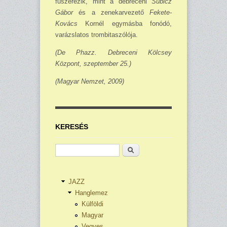
fűszerezik, mint a deb­receni
Subicz
Gábor
és a zenekarvezető
Fekete-
Kovács
Kornél egymásba fonódó,
varázslatos trombitaszólója.
(De Phazz. Debreceni Kölcsey
Központ, szeptember 25.)
(Magyar Nemzet, 2009)
KERESÉS
Keresés
JAZZ
Hanglemez
Külföldi
Magyar
Vegyes