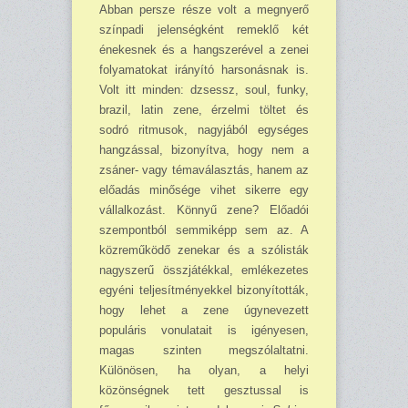
Abban persze része volt a megnyerő
színpadi jelenségként remeklő két
énekesnek és a hangszerével a zenei
folyamatokat irányító harsonásnak is.
Volt itt minden: dzsessz, soul, funky,
brazil, latin zene, érzelmi töltet és
sodró ritmusok, nagyjából egységes
hangzással, bi­zonyítva, hogy nem a
zsáner- vagy témaválasztás, hanem az
előadás minősége vihet sikerre egy
vállalkozást. Könnyű zene? Előadói
szempontból semmiképp sem az. A
közreműködő ze­nekar és a szólisták
nagyszerű összjátékkal, emlékezetes
egyéni teljesítményekkel bizo­nyí­tották,
hogy lehet a zene úgynevezett
populáris vonulatait is igényesen,
magas szinten meg­szólaltatni.
Különösen, ha olyan, a helyi
közönségnek tett gesztussal is