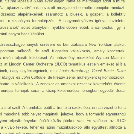
. Színre lépése a 80-as évek elején irányt és méltóságot adott a műfaj
 Az „újkonzervatív”-nak nevezett mozgalom beemelte zenéjébe mindazt,
dzsessz alapértékeinek számított: a blues-t, a gospelt, a kollektív
amot, a szabályos formaképzést. A hagyományőrzés igénye tiszteletet
 oroszlánok” sötét öltönyben, nyakkendőben léptek a színpadra, így is
 iránti nagyra becsülésüket.
i dzsesszhagyományok őrzésére és bemu­tatására New Yorkban alakult
zpontban működő, de attól független vállalkozás, amely koncertek,
 révén teljesíti küldetését. Az intézmény részeként Wynton Marsalis
 at Lincoln Center Orchestra (JLCO) tematikus estjein emléket állít a
őinek, nagy egyéniségeinek, mint
Louis Armstrong, Count Basie, Duke
s Mingus
és
John Coltrane
, de kreatív zenei műhelyként új kompozíciók,
sára is vállalkozik. A zenekar az amerikai dzsessz követeként évente
s európai turnéjuk során a közép-kelet-európai térségben egyedül Bu­da­
isról szólt. A trombitás beült a trombita szekcióba, onnan vezette fel a
ki másoknál több helyet magának, jelezve, hogy a formáció egyenrangú
yéni teljesítményekre épülő közös játékon van. És valóban: az JLCO
 kiváló fekete, fehér és latino muzsikusokból álló együttest ál­lította a
 egyéni, sőt a csoportos teljesít­mé­nyek­nek is.