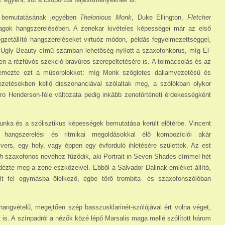
g bemutatásának jegyében
Thelonious Monk
, Duke Ellington,
Fletcher
gok hangszerelésében. A zenekar kivételes képességei már az első
g­zetállító hangszereléseket virtuóz módon, példás fegyelmezettséggel,
 Ugly Beauty című számban lehetőség nyílott a szaxofonkórus, míg El­
n a rézfúvós szekció bravúros szerepeltetésére is. A tolmácsolás és az
llemezte ezt a műsorblokkot: míg Monk szögletes dallamvezetésű és
ze­té­sek­ben kellő disszonanciával szólaltak meg, a szólókban olykor
lero Henderson-féle változata pedig inkább zenetörténeti érdekességként
ka és a szólisztikus képességek bemutatása került előtérbe. Vincent
hangszerelési és ritmikai megoldásokkal élő kompozíciói akár
vers, egy hely, vagy éppen egy évforduló ihletésére születtek. Az est
h
szaxofonos nevéhez fűződik, aki Portrait in Seven Shades címmel hét
dézte meg a zene eszközeivel. Ebből a Salvador Dalinak emléket állító,
t fel egymásba ölelkező, égbe törő trombita- és szaxofonszólóban
angvételű, megejtően szép basszusklarinét-szólójával ért volna véget,
 is. A színpadról a né­zők közé lépő Marsalis maga mellé szólított három