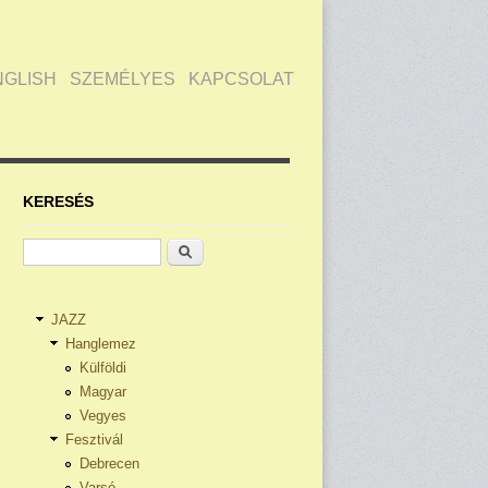
NGLISH
SZEMÉLYES
KAPCSOLAT
KERESÉS
Keresés
JAZZ
Hanglemez
Külföldi
Magyar
Vegyes
Fesztivál
Debrecen
Varsó