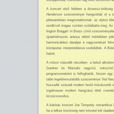
A koncert első felében a dzsessz-öröksé
Henderson
szerzeményei hangzottak el a ta
pillanatokban megmutatkoztak: az olykor léle
rendkívül magas szinten szólaltatta meg. Az
lington Braggin’ in Brass című szerzeményébe
újraértelmezés aránya eltérő mértékben je
harmonizálású darabjai a nagyzenekari felve
középutas interpretálássá szeli­dültek. A Bo
hatott.
A műsor második részében a belső alkotómun
Gardner és Marsalis nagyívű, sokszínű 
programzeneként is felfoghatók, hiszen egy 
talán legelőremutatóbb szer­ze­ménye
Ted Nas
hu­szadik századi modern festő művészetét i
izgalmasan modern hangzású tétel csendül
kicsúcsosodva.
A kétórás koncert Joe Temperly romantikus h
ha a lelkes közönség nem követel két ráadást