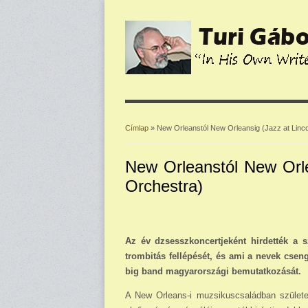
Címlap
» New Orleanstól New Orleansig (Jazz at Linco
Jelenlegi hely
New Orleanstól New Orle
Orchestra)
Az év dzsesszkoncertjeként hirdették a 
trombitás fellépését, és ami a nevek cseng
big band magyarországi bemutatkozását.
A New Orleans-i muzsikuscsaládban születe