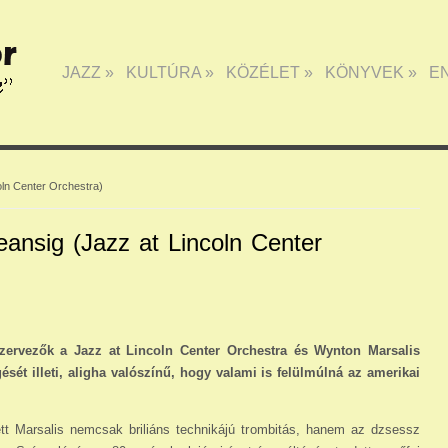
JAZZ
»
KULTÚRA
»
KÖZÉLET
»
KÖNYVEK
»
E
ln Center Orchestra)
ansig (Jazz at Lincoln Center
szervezők a Jazz at Lincoln Center Orchestra és Wynton Marsalis
ését illeti, aligha valószínű, hogy valami is felülmúlná az amerikai
tt Marsalis nemcsak briliáns technikájú trombitás, hanem az dzsessz