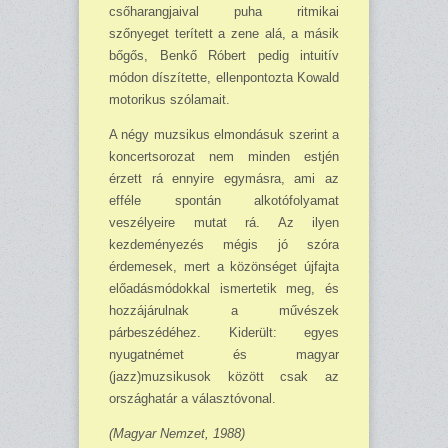
csőharangjaival puha ritmikai
szőnyeget terített a zene alá, a másik
bőgős, Benkő Róbert pedig intuitív
módon díszítette, ellenpontozta Kowald
motorikus szólamait.
A négy muzsikus elmondásuk szerint a
koncertsorozat nem minden estjén
érzett rá ennyire egymásra, ami az
efféle spontán alkotófolyamat
veszélyeire mutat rá. Az ilyen
kezdeményezés mégis jó szóra
érdemesek, mert a közönséget újfajta
előadásmódokkal ismertetik meg, és
hozzájárulnak a művészek
párbeszédéhez. Kiderült: egyes
nyugatnémet és magyar
(jazz)muzsikusok között csak az
országhatár a választóvonal.
(Magyar Nemzet, 1988)