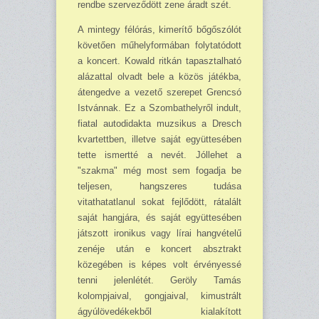
rendbe szerveződött zene áradt szét.
A mintegy félórás, kimerítő bőgőszólót
követően műhelyformában folytatódott
a koncert. Kowald ritkán tapasztalható
alázattal olvadt bele a közös játékba,
átengedve a vezető szerepet Grencsó
Istvánnak. Ez a Szombathelyről indult,
fiatal autodidakta muzsikus a Dresch
kvar­tettben, illetve saját együttesében
tette ismertté a nevét. Jóllehet a
"szakma" még most sem fogadja be
teljesen, hangszeres tudása
vitathatatlanul sokat fejlődött, rátalált
saját hangjára, és saját együttesében
játszott ironikus vagy lírai hangvételű
zenéje után e koncert absztrakt
közegében is képes volt érvényessé
tenni jelenlétét. Geröly Tamás
kolompjaival, gongjaival, kimustrált
ágyúlövedékekből kialakított