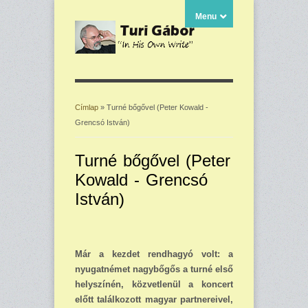
Menu
Címlap
» Turné bőgővel (Peter Kowald -
Grencsó István)
Jelenlegi hely
Turné bőgővel (Peter
Kowald - Grencsó
István)
Már a kezdet rendhagyó volt: a
nyugatnémet nagybőgős a turné első
helyszínén, köz­vetlenül a koncert
előtt találkozott magyar partnereivel,