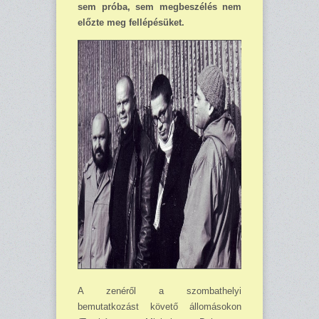
sem próba, sem megbeszélés nem
előzte meg fellépésüket.
A zenéről a szombathelyi
bemutatkozást követő állomásokon