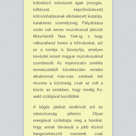
különböző művészeti ágak (mozgás,
köl­tészet, képzőművészet)
kölcsönhatásának elkötelezett kutatója,
karakteres személyiség. Pálya­futása
során sok neves muzsikussal játszott
Münchentől New York-ig, s hogy
változatlanul keresi a kihívásokat, azt
ez a turnéja is bizonyítja, amelyen
kevésbé ismert magyar muzsi­ku­sokkal
szembesült. Az improvizatív zenélés
természetéből következően minden
alkalommal más-más zenének lett
részese a közönség, csak az volt a
közös az estekben, hogy mindig Ko­
wald szólójával kezdődtek.
A bőgős játékát rendkívüli erő és
robosztusság jellemzi. Olyan
energiával szólaltatja meg a húrokat,
hogy annak látványát a jobb érzésű
hangszerkészítő mesterek csak