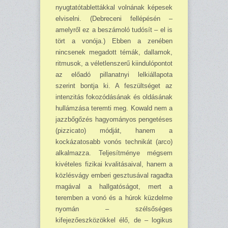
nyugtató­tab­lettákkal volnának képesek
elviselni. (Debreceni fellépésén –
amelyről ez a beszámoló tudósít – el is
tört a vonója.) Ebben a zenében
nincsenek megadott témák, dallamok,
ritmusok, a vé­letlenszerű kiindulópontot
az előadó pillanatnyi lelkiállapota
szerint bontja ki. A feszültséget az
intenzitás fokozódásának és oldásának
hullámzása teremti meg. Kowald nem a
jazz­bőgő­zés hagyományos pengetéses
(pizzicato) módját, hanem a
kockázatosabb vonós technikát (arco)
alkalmazza. Teljesítménye mégsem
kivételes fizikai kvalitásaival, hanem a
közlésvágy emberi gesztusával ragadta
magával a hallgatóságot, mert a
teremben a vonó és a húrok küz­delme
nyomán – szélsőséges
kifejezőeszközökkel élő, de – logikus