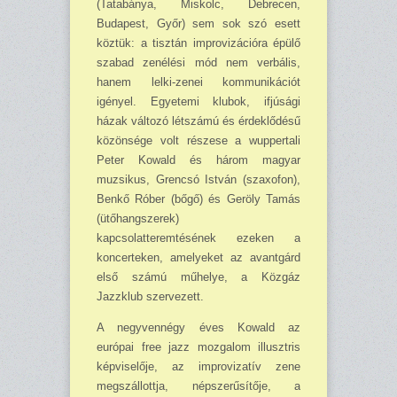
(Ta­ta­bánya, Mis­kolc, Debrecen,
Budapest, Győr) sem sok szó esett
köztük: a tisztán improvi­zá­ci­óra épülő
sza­bad zenélési mód nem verbális,
hanem lelki-zenei kommunikációt
igényel. Egyetemi klubok, ifjúsági
házak változó létszámú és érdeklődésű
közönsége volt részese a wuppertali
Peter Kowald és három magyar
muzsikus, Grencsó István (szaxofon),
Benkő Róber (bőgő) és Geröly Tamás
(ütőhangszerek)
kapcsolatteremtésének ezeken a
koncerteken, amelyeket az avantgárd
első számú műhelye, a Közgáz
Jazzklub szervezett.
A negyvennégy éves Kowald az
európai free jazz mozgalom illusztris
képviselője, az improvizatív zene
megszállottja, népszerűsítője, a