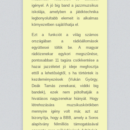
igényel. A jó big band a jazzmuzsikus
iskolája, amelyben a játék­tech­nika
legbo­nyo­lultabb elemeit is alkalmas
környezetben sajátíthatja el.
Ezt a funkciót a világ számos
országában a rádióállomások
együttesei töltik be. A magyar
rádiózenekar egykori megszűnése,
pontosabban 11 tagúra csökkentése a
hazai jazzéletet jó ideje megfosztja
ettől a lehetőségtől, s ha történtek is
kezdeményezések (Vukán György,
Deák Tamás zenekarai, vidéki big
bandek), ezek nem pótolhatják a
hivatásos nagyzenekar hiányát. Hogy
létrehozására muzsikuskörökben
mennyire igény volt már, azt az
bizonyítja, hogy a BBB, amely a Soros
alapítvány félmilliós támogatásával