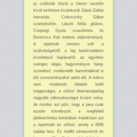
(a szólisták közül a három vezetőn
kívül említésre kívánkozik Zakar Zol­tán
harsonás, Cvikovszky Gábor
szárnykürtös, László Attila gitáros,
Csepregi Gyula szaxo­fonos és
Bontovics Kati énekes teljesítménye).
A repertoár mentes volt a
szélsőségektől, a big band-irodalom
kísérletező hajtásaitól; az együttes
swinges alapú, hagyományos hang­
szerelésű, modernebb harmóniákkal is
élő szerzeményeket adott elő. A mérce
nem mindenütt tétetett kellő
magasságra, a műsor dramaturgiailag
nagyobb változatosságot kívánt volna,
de mindez azt jelzi, hogy a java csak
ezután következik: a megfelelő
játéktechnika birtokában kialakítani azt
a repertoárt és stílust, amely a BBB
sajátja lesz. Ez önálló zeneszerzői és