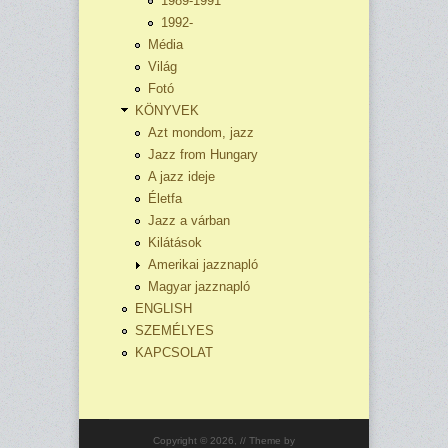
1989-1991
1992-
Média
Világ
Fotó
KÖNYVEK
Azt mondom, jazz
Jazz from Hungary
A jazz ideje
Életfa
Jazz a várban
Kilátások
Amerikai jazznapló
Magyar jazznapló
ENGLISH
SZEMÉLYES
KAPCSOLAT
Copyright © 2026,
// Theme by