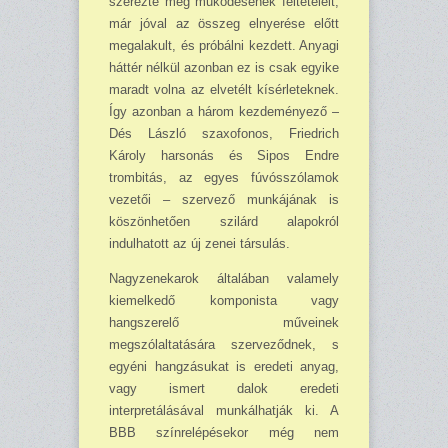
szerezte meg működésének feltéte­leit,
már jóval az összeg elnyerése előtt
megalakult, és próbálni kezdett. Anyagi
háttér nélkül azonban ez is csak egyike
maradt volna az elvetélt kísérleteknek.
Így azonban a három kezdeményező –
Dés László szaxofonos, Friedrich
Károly harsonás és Sipos Endre
trombitás, az egyes fúvósszólamok
vezetői – szervező munkájának is
köszönhetően szilárd alapokról
indulhatott az új zenei társulás.
Nagyzenekarok általában valamely
kiemelkedő komponista vagy
hangszerelő műveinek
megszólaltatására szerveződnek, s
egyéni hangzásukat is eredeti anyag,
vagy ismert dalok ere­deti
interpretálásával munkálhatják ki. A
BBB színrelépésekor még nem