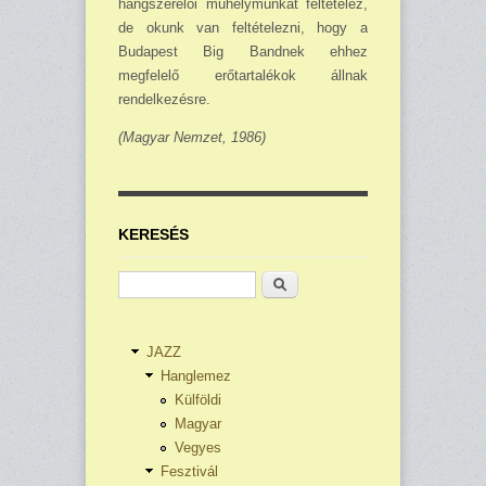
hangszerelői műhelymunkát feltételez,
de okunk van feltételezni, hogy a
Budapest Big Bandnek ehhez
megfelelő erőtartalékok állnak
rendelkezésre.
(Magyar Nemzet, 1986)
KERESÉS
Keresés
JAZZ
Hanglemez
Külföldi
Magyar
Vegyes
Fesztivál