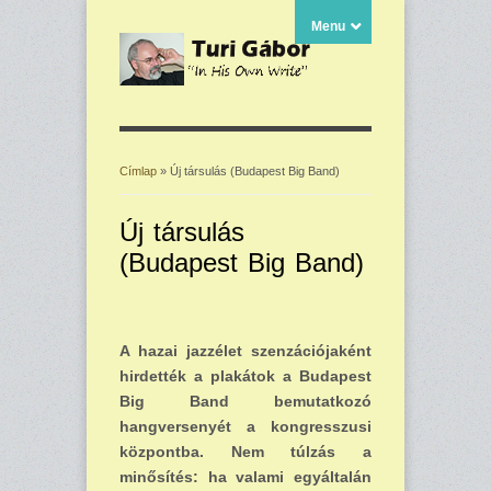
Menu
Címlap
» Új társulás (Budapest Big Band)
Jelenlegi hely
Új társulás
(Budapest Big Band)
A hazai jazzélet szenzációjaként
hirdették a plakátok a Budapest
Big Band bemutatkozó
hangversenyét a kongresszusi
központba. Nem túlzás a
minősítés: ha valami egyáltalán