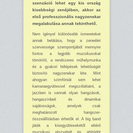
szen­záció lehet egy kis ország
kisebbségi zenéjében, akkor az
első professzionális nagyze­nekar
megalakulása annak tekinthető.
Nem igényel különösebb ismereteket
annak belátása, hogy a zeneélet
szervessége szempontjából mennyire
fontos a legjobb muzsikusokat
tömörítő, a rendszeres műhelymunka
és a gyakori fellépések lehetőségét
biztosító nagyzenekar léte. Mint
ahogyan szimfóniát sem lehet
kamaraegyüttessel megszólaltatni, a
jazzben is vannak olyan hangzások,
hangaszínbeli és dinamikai
sajátosságok, amelyek csak
meghatározott hangszer-
összeállításban érhetők el. A big band
játék a kisegyüttesekétől eltérő
muzsikusi részvételt és attitűdöt