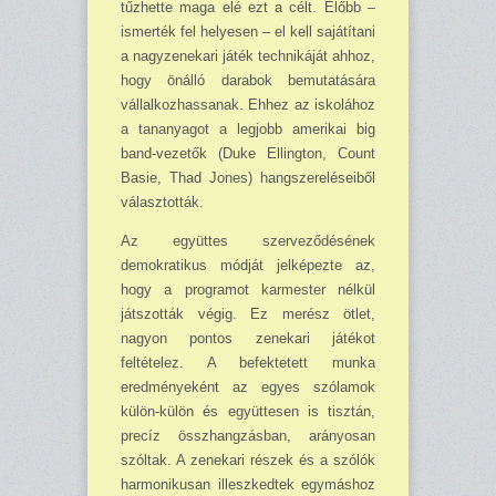
tűzhette maga elé ezt a célt. Előbb –
ismerték fel helyesen – el kell sajátítani
a nagyzenekari játék technikáját ahhoz,
hogy önálló darabok bemutatására
vállalkozhassanak. Ehhez az iskolához
a tananyagot a leg­jobb amerikai big
band-vezetők (Duke Ellington, Count
Basie, Thad Jones) hangszere­léseiből
választották.
Az együttes szerveződésének
demokratikus módját jelképezte az,
hogy a programot kar­mester nélkül
játszották végig. Ez merész ötlet,
nagyon pontos zenekari játékot
feltételez. A befektetett munka
eredményeként az egyes szólamok
külön-külön és együttesen is tisztán,
pre­cíz összhangzásban, arányosan
szóltak. A zenekari részek és a szólók
harmonikusan illesz­kedtek egymáshoz