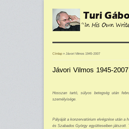
Címlap
» Jávori Vilmos 1945-2007
Jelenlegi hely
Jávori Vilmos 1945-2007
Hosszan tartó, súlyos betegség után febr
személyisége.
Pályáját a
konzervatórium elvégzése után a ha
és Szabados György együt­teseiben játszott. 