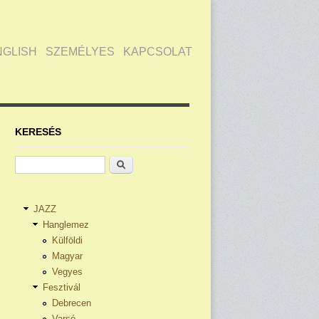
NGLISH
SZEMÉLYES
KAPCSOLAT
KERESÉS
Keresés
JAZZ
Hanglemez
Külföldi
Magyar
Vegyes
Fesztivál
Debrecen
Varsó