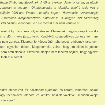
 Shabu-Shabu együtteseknek. A 80-as években Jávori Kvartett, az utóbbi
ekart is vezetett. Ok­ta­tó­munkája is jelentős, alapító tagja volt a
ká­jáért 2001-ben Weiner Leó-díjat kapott. Hatvanadik születésnapja
Érdemrend lovagkeresztjével tüntették ki.
A Magyar Jazz Szövetség
az idei Szabó Gábor-díjat. Az elismerést már nem vehette át.
évet dolgoztam vele folyamatosan. Életemnek nagyon szép korszaka
mre előtt – vele játszottunk. Rendkívül szenvedélyes zenész volt, ami
 az nem zenész. Kiugróan jó képességű, tehetséges embernek tartottam.
jesen egyénien dobolt. Megérdemelte volna, hogy külföldön is jobban
t nem ambicionálta. Életvitele alapján nem lehetett sejteni, hogy egyszer
heti el a sorsát.”
gáldott ember volt. Ez hallatszott a játékán, és barátai, ismerősei, sokan
agy technikával játszott, és amikor beszélt valakivel, mondanivalóját
szeretjük.”