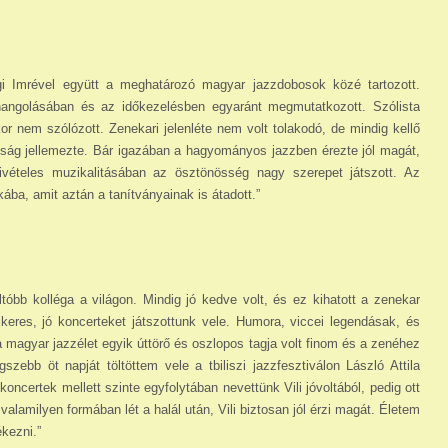
i Imrével együtt a meghatározó magyar jazzdobosok közé tartozott.
hangolásában és az idő­kezelésben egyaránt megmutatkozott. Szólista
mikor nem szólózott. Zenekari jelenléte nem volt tolakodó, de mindig kellő
ttság jellemezte. Bár igazában a hagyományos jazzben érezte jól magát,
Kivételes muzikalitásában az ösztönösség nagy szerepet játszott. Az
ába, amit aztán a tanítványainak is átadott.”
ltóbb kolléga a világon. Mindig jó kedve volt, és ez kihatott a zenekar
ikeres, jó koncerteket játszottunk vele. Humora, viccei legendásak, és
a magyar jazzélet egyik úttörő és oszlopos tagja volt finom és a zenéhez
szebb öt napját töltöttem vele a tbiliszi jazzfesztiválon László Attila
oncertek mellett szinte egyfolytában nevettünk Vili jóvoltából, pedig ott
alamilyen formában lét a halál után, Vili biztosan jól érzi magát. Életem
ékezni.”