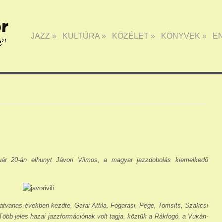
JAZZ
»
KULTÚRA
»
KÖZÉLET
»
KÖNYVEK
»
E
uár 20-án elhunyt Jávori Vilmos, a magyar jazz­dobolás kiemelkedő
tvanas évek­ben kezdte, Garai Attila, Fogarasi, Pege, Tomsits, Szakcsi
Több jeles hazai jazzformációnak volt tagja, köztük a Rákfogó, a Vukán-