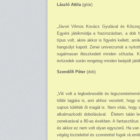
László Attila
(gitár)
„Jávori Vilmos Kovács Gyulával és Kőszeg
Egyéni játékmódja a frazirozásban, a dob 
típus volt, akire akkor is figyelni kellett, a
hangsúlyt kapott. Zenei univerzumát a nyito
rugalmasan illeszkedett minden stílusba. 
évtizedek során rengeteg minden beépült játék
Szendőfi Péter
(dob)
„Vili volt a legkedvesebb és legszeretetremé
többi tagjára is, ami ahhoz vezetett, hogy s
sajnos túlélték őt magát is. Nem vitás, hogy 
alkalmazkodó do­bo­lásával. Életem talán leg
zenekarával a 80-as években. A fantasztikus k
és akkor ez nem volt olyan egyszerű. Ha van v
végéig tisztelettel és szeretettel fogok rá eml