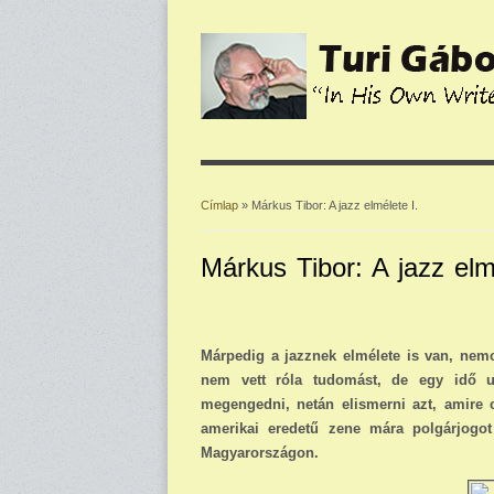
Címlap
» Márkus Tibor: A jazz elmélete I.
Jelenlegi hely
Márkus Tibor: A jazz elm
Márpedig a jazznek elmélete is van, nem
nem vett róla tudomást, de egy idő utá
megengedni, netán elismerni azt, amire 
amerikai eredetű zene mára polgárjogot 
Magyarországon.