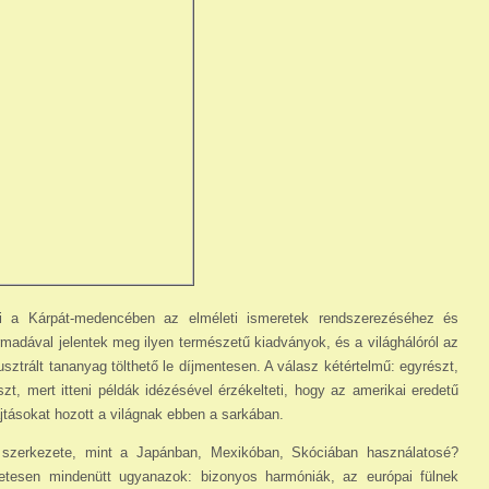
ki a Kárpát-medencében az elméleti ismeretek rendszerezéséhez és
madával jelentek meg ilyen természetű kiadványok, és a világhálóról az
­lusztrált tananyag tölthető le díjmentesen. A válasz kétértelmű: egyrészt,
, mert itteni példák idézésével érzékelteti, hogy az amerikai ere­detű
jtásokat hozott a világnak ebben a sarkában.
 szerkezete, mint a Japánban, Mexikóban, Skó­ciában használatosé?
etesen mindenütt ugyanazok: bizonyos harmóniák, az európai fülnek