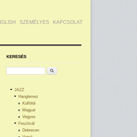
NGLISH
SZEMÉLYES
KAPCSOLAT
KERESÉS
Keresés
JAZZ
Hanglemez
Külföldi
Magyar
Vegyes
Fesztivál
Debrecen
Varsó