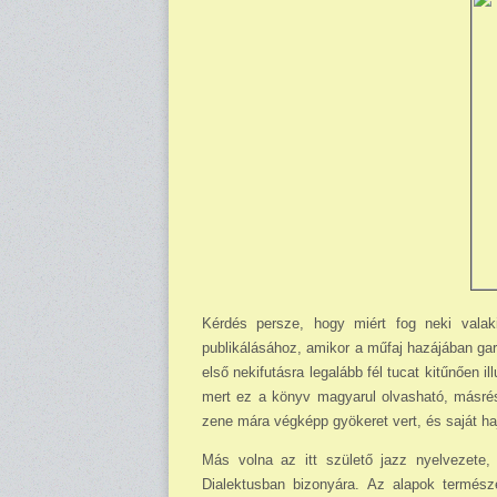
Kérdés persze, hogy miért fog neki vala
publikálásához, amikor a műfaj hazájában gar
első nekifutásra legalább fél tucat kitűnően il
mert ez a könyv magyarul olvasható, másrészt
zene mára végképp gyökeret vert, és saját ha
Más volna az itt születő jazz nyelvezete,
Dialektusban bizonyára. Az alapok termész