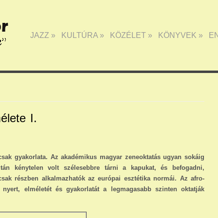
JAZZ
»
KULTÚRA
»
KÖZÉLET
»
KÖNYVEK
»
E
élete I.
csak gyakorlata. Az akadémikus magyar zene­oktatás ugyan sokáig
n kénytelen volt szélesebbre tárni a ka­pukat, és befogadni,
csak részben alkalmazhatók az európai esztétika normái. Az afro-
nyert, elméletét és gyakorlatát a legmagasabb szinten oktatják