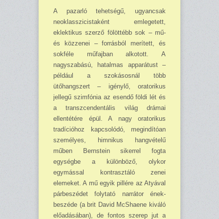
A pazarló tehetségű, ugyancsak
neoklasszicistaként emlegetett,
eklektikus szerző fölöttébb sok – mű-
és közzenei – forrásból merített, és
sokféle műfajban alkotott. A
nagyszabású, ha­talmas appa­rátust –
például a szokásosnál több
ütőhangszert – igénylő, oratorikus
jellegű szim­fónia az esendő földi lét és
a transzcendentális világ drámai
ellentétére épül. A nagy oratorikus
tradícióhoz kapcsolódó, megindítóan
személyes, himnikus hangvételű
műben Berns­tein si­kerrel fogta
egységbe a külön­böző, olykor
egymással kontrasztáló zenei
elemeket. A mű egyik pillére az Atyával
párbeszédet folytató narrátor ének­
beszéde (a brit David Mc­Shaene ki­váló
előadásában), de fontos szerep jut a