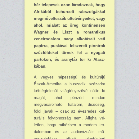
hér telepesek azon fáradoznak, hogy
Afrikából behurcolt rabszolgákkal
meg­műveltessék ültetvényeiket; vagy
ahol, mialatt az öreg kontinen­sen
Wagner és Liszt a roman­tikus
zeneirodalom nagy alkotásait veti
papírra, puskával felszerelt pionírok
szűzföldeket tör­nek fel a nyugati
partokon, és aranyláz tör ki Alasz­
kában.
A vegyes népességű és kultúrájú
Észak-Amerika a huszadik század­ra
kétségtelenül világtényezővé nőt­te ki
magát, ahol pénzért minden
megvásárolható: hatalom, dicsőség,
földi javak – csak az évezredes kul­
turális folytonosság nem. Aligha vé­
letlen, hogy miközben a modem iro­
dalomban és az audiovizuális mű­
vészetekben úttörő jelentőségű