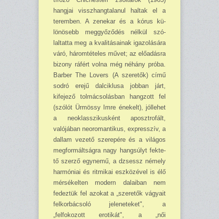
hangjai visszhangtalanul haltak el a
teremben. A zenekar és a kórus kü­
lönösebb meggyőződés nélkül szó­
laltatta meg a kvalitásainak igazolá­sára
váró, háromtételes művet; az előadásra
bizony ráfért volna még néhány próba.
Barber The Lovers (A szeretők) című
sodró erejű dalciklu­sa jobban járt,
kifejező tolmácsolás­ban hangzott fel
(szólót Ürmössy Imre énekelt), jóllehet
a neoklasszi­kusként aposztrofált,
valójában neoromantikus, expresszív, a
dallam vezető szerepére és a világos
megformáltságra nagy hangsúlyt fekte­
tő szerző egynemű, a dzsessz né­mely
harmóniai és ritmikai eszkö­zével is élő
mérsékelten modern da­laiban nem
fedeztük fel azokat a „szeretők vágyait
felkorbácsoló je­leneteket", a
„felfokozott erotikát", a „női