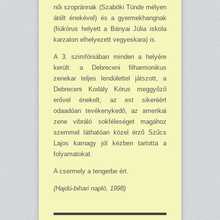
női szopránnak (Szabóki Tün­de mélyen
átélt énekével) és a gyer­mekhangnak
(fiúkórus helyett a Bá­nyai Júlia iskola
karzaton elhelye­zett vegyeskara) is.
A 3. szimfóniában minden a he­lyére
került: a Debreceni filharmo­nikus
zenekar teljes len­dülettel ját­szott, a
Debreceni Kodály Kórus meggyőző
erővel énekelt, az est si­keréért
odaadóan tevékenykedő, az amerikai
zene vibráló sokféleséget magához
szemmel láthatóan közel érző Szűcs
Lajos karnagy jól kézben tartotta a
folyamatokat.
A csermely a tengerbe ért.
(Hajdú-bihari napló, 1998)