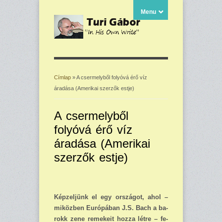
Menu
Címlap
» A csermelyből folyóvá érő víz
áradása (Amerikai szerzők estje)
Jelenlegi hely
A csermelyből
folyóvá érő víz
áradása (Amerikai
szerzők estje)
Képzeljünk el egy országot, ahol –
miközben Európában J.S. Bach a ba­
rokk zene remekeit hozza létre – fe­