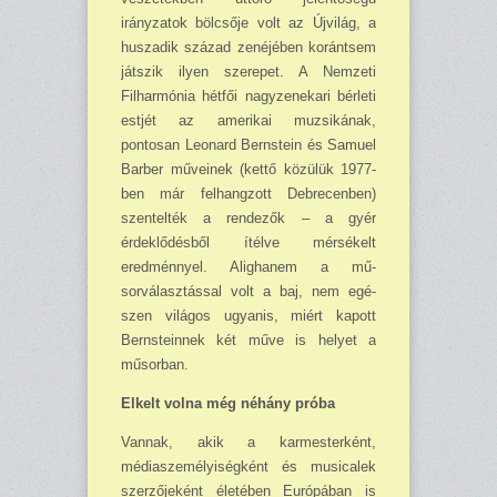
irányzatok bölcsője volt az Újvilág, a
huszadik század zenéjében koránt­sem
játszik ilyen szerepet. A Nem­zeti
Filharmónia hétfői nagyzeneka­ri bérleti
estjét az amerikai muzsi­kának,
pontosan Leonard Bernstein és Samuel
Barber műveinek (kettő közülük 1977-
ben már felhangzott Debrecenben)
szentelték a rendezők – a gyér
érdeklődésből ítélve mérsé­kelt
eredménnyel. Alighanem a mű­
sorválasztással volt a baj, nem egé­
szen világos ugyanis, miért kapott
Bernsteinnek két műve is helyet a
műsorban.
Elkelt volna még néhány próba
Vannak, akik a karmesterként,
médiaszemélyiségként és musicalek
szerzőjeként életében Európában is