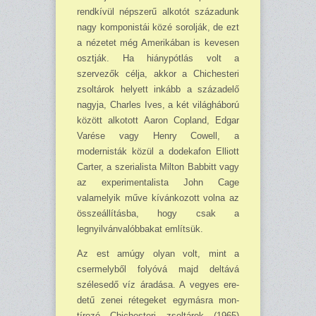
rendkívül népszerű alkotót száza­dunk
nagy komponistái közé sorol­ják, de ezt
a nézetet még Ameriká­ban is kevesen
osztják. Ha hiánypót­lás volt a
szervezők célja, akkor a Chichesteri
zsoltárok helyett inkább a századelő
nagyja, Charles Ives, a két világháború
között alkotott Aaron Copland, Edgar
Varése vagy Henry Cowell, a
modernisták közül a dodekafon Elliott
Carter, a szerialista Milton Babbitt vagy
az experimentalista John Cage
valamelyik műve kívánkozott volna az
össze­állításba, hogy csak a
legnyilvánvalóbbakat említsük.
Az est amúgy olyan volt, mint a
csermelyből folyóvá majd deltává
szélesedő víz áradása. A vegyes ere­
detű zenei rétegeket egymásra mon­
tírozó Chichesteri zsoltárok (1965)