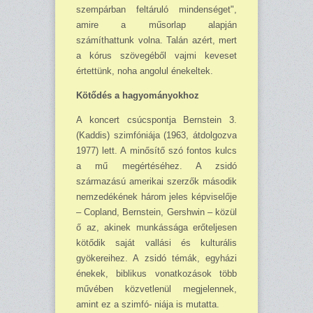
szempárban feltáruló min­den­séget",
amire a műsorlap alapján
számíthattunk volna. Talán azért, mert
a kórus szövegéből vajmi ke­veset
értettünk, noha angolul éne­keltek.
Kötődés a hagyományokhoz
A koncert csúcspontja Bernstein 3.
(Kaddis) szimfóniája (1963, átdol­gozva
1977) lett. A minősítő szó fon­tos kulcs
a mű megértéséhez. A zsi­dó
származású amerikai szerzők második
nemzedékének három jeles képviselője
– Copland, Bernstein, Gershwin – közül
ő az, akinek munkássága erőteljesen
kötődik sa­ját vallási és kulturális
gyökereihez. A zsidó témák, egyházi
énekek, bib­likus vonatkozások több
művében közvetlenül megjelennek,
amint ez a szimfó- niája is mutatta.