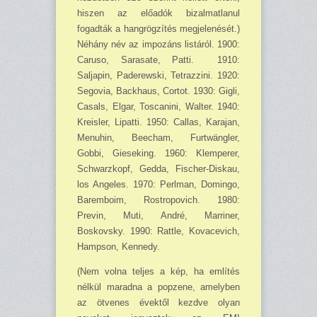
hiszen az előadók bizalmatlanul
fogadták a hangrögzítés megjelenését.)
Néhány név az impozáns listáról. 1900:
Caruso, Sarasate, Patti. 1910:
Saljapin, Paderewski, Tetrazzini. 1920:
Segovia, Backhaus, Cortot. 1930: Gigli,
Casals, Elgar, Toscanini, Walter. 1940:
Kreisler, Lipatti. 1950: Callas, Karajan,
Menuhin, Beecham, Furtwängler,
Gobbi, Gieseking. 1960: Klemperer,
Schwarzkopf, Gedda, Fischer-Diskau,
los Angeles. 1970: Perlman, Domingo,
Baremboim, Rostropovich. 1980:
Previn, Muti, André, Marriner,
Boskovsky. 1990: Rattle, Kovacevich,
Hampson, Kennedy.
(Nem volna teljes a kép, ha említés
nélkül maradna a popzene, amelyben
az ötvenes évektől kezdve olyan