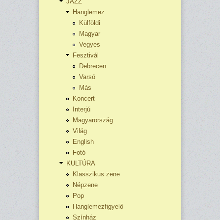
JAZZ
Hanglemez
Külföldi
Magyar
Vegyes
Fesztivál
Debrecen
Varsó
Más
Koncert
Interjú
Magyarország
Világ
English
Fotó
KULTÚRA
Klasszikus zene
Népzene
Pop
Hanglemezfigyelő
Színház