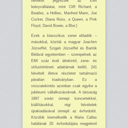
neveket jegyeztek az EMI
leányvállalatai, mint Cliff Richard, a
Beatles, a Hollies, Manfred Mann, Joe
Cocker, Diana Ross, a Queen, a Pink
Floyd, David Bowie, a Blur.)
Ezek a klasszikus zenei előadók –
másokkal, köztük a magyar Joachim
Józseffel, Szigeti Józseffel és Bartók
Bélával egyetemben – szerepelnek az
EMI száz évét áttekintő, zene- és
stílustörténeti adattárnak beillő, 241
felvételt illetve részletet tartalmazó
páratlan kiadványban. Ez a
visszatekintés azonban csak egyike a
jubileumi vállalkozásoknak. A társaság
1997 során ünnepi koncertekkel,
kiállításokkal, régi felvételek
újrakiadásával ünnepli az évfordulót.
Közülük kiemelkedik a Maria Callas
halálának 20. évfordulójára megjelenő