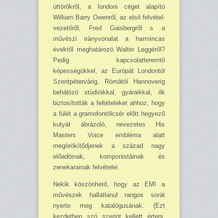
úttörőkről, a londoni céget alapító
William Barry Owenről, az első felvétel­
veze­tőről, Fred Gaisbergről s a
művészi irányvonalat a harmincas
évektől meg­határozó Walter Leggéről?
Pedig kapcsolatteremtő
képességükkel, az Európát Londontól
Szentpétervárig, Rómától Hannoverig
behálózó stúdióikkal, gyáraikkal, ők
biztosították a feltételeket ahhoz, hogy
a fülét a gramofontölcsér előtt hegyező
kutyát ábrázoló, nevezetes His
Masters Voice embléma alatt
megörökítődjenek a század nagy
előadóinak, kompo­nis­táinak és
zenekarainak felvételei.
Nekik köszönhető, hogy az EMI a
művészek hallatlanul rangos sorát
nyerte meg kata­lógusának. (Ezt
kezdetben szó szerint kellett érteni,