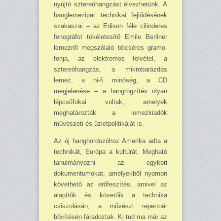
nyújtó sztereóhangzást élvezhetünk. A
hanglemezipar technikai fejlődésének
szakaszai – az Edison féle cilinderes
fonográfot tökéletesítő Emile Berliner
lemezről megszólaló tölcséres gramo­
fonja, az elektromos felvétel, a
sztereóhangzás, a mikrobarázdás
lemez, a hi-fi minőség, a CD
megjelenése – a hangrögzítés olyan
lépcsőfokai voltak, amelyek
meghatározták a lemez­kia­dók
művészeti és üzletpolitikáját is.
Az új hanghordozóhoz Amerika adta a
technikát, Európa a kultúrát. Megható
tanul­má­nyozni az egykori
dokumentumokat, amelyekből nyomon
követhető az erőfeszítés, amivel az
alapítók és követőik a technika
csiszolásán, a művészi repertoár
bővítésén fáradoztak. Ki tud ma már az