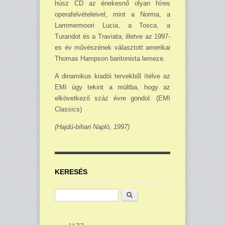
húsz CD az énekesnő olyan híres
operafelvételeivel, mint a Norma, a
Lammermoori Lucia, a Tosca, a
Turandot és a Traviata; illetve az 1997-
es év művészének választott amerikai
Thomas Hamp­son baritonista lemeze.
A dinamikus kiadói tervekből ítélve az
EMI úgy tekint a múltba, hogy az
elkövetkező száz évre gondol. (EMI
Classics)
(Hajdú-bihari Napló, 1997)
KERESÉS
Keresés