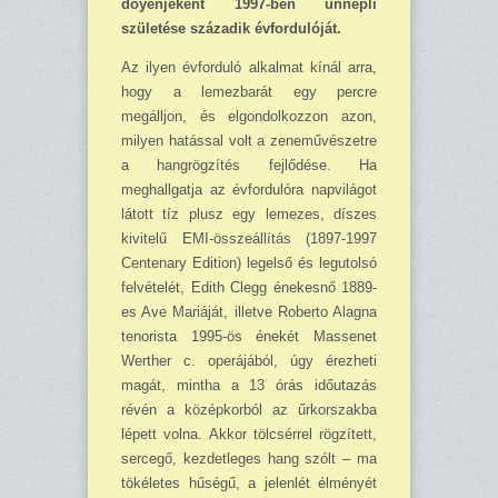
doyenjeként 1997-ben ünnepli
születése századik évfordulóját.
Az ilyen évforduló alkalmat kínál arra,
hogy a lemezbarát egy percre
megálljon, és elgondolkozzon azon,
milyen hatással volt a zeneművészetre
a hangrögzítés fejlődése. Ha
meghallgatja az évfordulóra nap­világot
látott tíz plusz egy lemezes, díszes
kivitelű EMI-összeállítás (1897-1997
Centenary Edition) legelső és legutolsó
felvételét, Edith Clegg énekesnő 1889-
es Ave Mariáját, illetve Roberto Alagna
tenorista 1995-ös énekét Massenet
Werther c. operájából, úgy érezheti
magát, mintha a 13 órás időutazás
révén a középkorból az űrkorszakba
lépett volna. Akkor tölcsérrel rögzített,
sercegő, kezdetleges hang szólt – ma
tökéletes hűségű, a jelenlét élményét