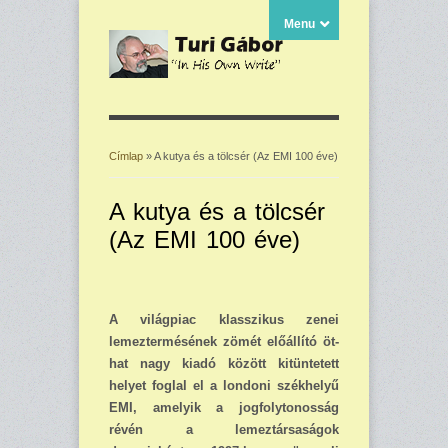
Menu
Címlap
» A kutya és a tölcsér (Az EMI 100 éve)
Jelenlegi hely
A kutya és a tölcsér
(Az EMI 100 éve)
A világpiac klasszikus zenei
lemeztermésének zömét előállító öt-
hat nagy kiadó között kitün­tetett
helyet foglal el a londoni székhelyű
EMI, amelyik a jogfolytonosság
révén a lemez­társaságok