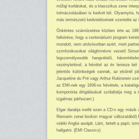
műfaji kor­látokat, és a klasszikus zene inter
tolmácsolásában is kedvét leli. Olyannyira, 
más természetű kedvteléseinek szentelte az i
Önkéntes száműzetése közben érte az 1997-
felkérése, hogy a centenáriumi program kere
mondott, nem utolsósorban azért, mert partne
szimfo­nikusokat világhírnévre vezető Simo
legszemélyesebb hangvételű, háromtéte
vezényletével; a felvétel az év lemeze lett
jelentős különbségek vannak, az elsőnél j
Jacqueline du Pré vagy Arthur Rubinstein sz
az EMI-nek egy 1936-os felvétele, a kataló
komponista dirigálásával szólaltatja meg a 
izgalmas párhuzam.)
Elgar darabja mellé ezen a CD-n egy másik 
Riemann zenei lexikon magyar változatából) 
vidéki Anglia auráját. Lám, betelt a papír, i
hallgatni. {EMI Classics)