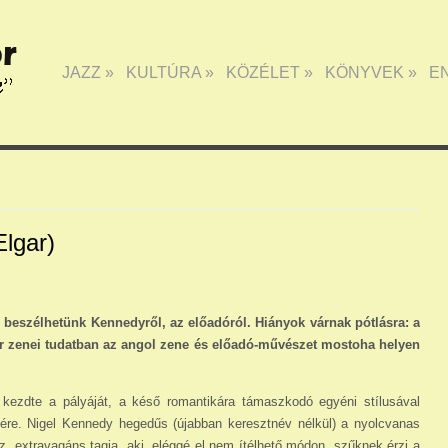
JAZZ
»
KULTÚRA
»
KÖZÉLET
»
KÖNYVEK
»
E
lgar)
s beszélhetünk Kennedyről, az előadóról. Hiányok várnak pótlásra: a
ar zenei tudatban az angol zene és előadó-művészet mostoha helyen
kezdte a pályáját, a késő romantikára tá­maszkodó egyéni stílusával
désére. Nigel Kennedy hegedűs (újabban keresztnév nélkül) a nyolcvanas
óz, extravagáns tagja, aki, eléggé el nem ítélhető módon, szűknek érzi a