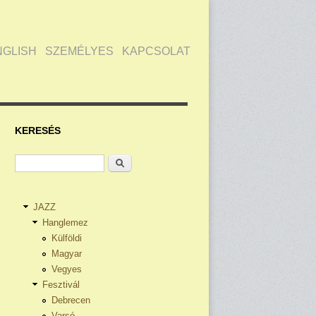
NGLISH
SZEMÉLYES
KAPCSOLAT
KERESÉS
Keresés
JAZZ
Hanglemez
Külföldi
Magyar
Vegyes
Fesztivál
Debrecen
Varsó