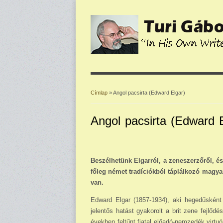
Címlap
» Angol pacsirta (Edward Elgar)
Jelenlegi hely
Angol pacsirta (Edward E
Beszélhetünk Elgarról, a zeneszerzőről, é
főleg német tradíciókból táplálkozó magy
van.
Edward Elgar (1857-1934), aki hegedűsként 
jelentős hatást gyakorolt a brit zene fejlő
években feltűnt fiatal előadó-nemzedék virtu