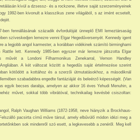
pretálásán kívül a dzsessz- és a rockzene, illetve saját szer­zeményeinek
hogy 1992-ben kivonult a klasszikus zene világából, s az imént ecsetelt,
dejét.
ben fennállásának századik évfordulóját ünneplő EMI lemeztársaság
tében szíveskedjen lemezre venni Elgar Hegedűversenyét. Kennedy igent
re a legjobb angol karmester, a korábban vidékinek számító birminghami
n Rattle lett. Kennedy 1985-ben egyszer már lemezre játszotta Elgar
les művét a Londoni Filharmonikus Zenekarral, Vernon Handley
 Angliában. A két változat között a hegedűs saját értelmezése szerint
obban kötődött a kottához és a szerzői útmutatásokhoz, a másodiknál
ellemében szabadabbra engedte fantáziáját és beleérző képességét. (Van
gus egyik becses darabja, amelyen az akkor 16 éves Yehudi Menuhin, a
nehéz művet, sokkal több vibrátóval, technikailag kevésbé csiszoltan:
angol, Ralph Vaughan Williams (1872-1958, neve hiányzik a Brockhaus-
Felszálló pacsirta című műve társul, amely elbűvülő módon idézi meg a
smertetőnkben sok mindenről szó esett, a legkevesebb a zenéről. Meg kell