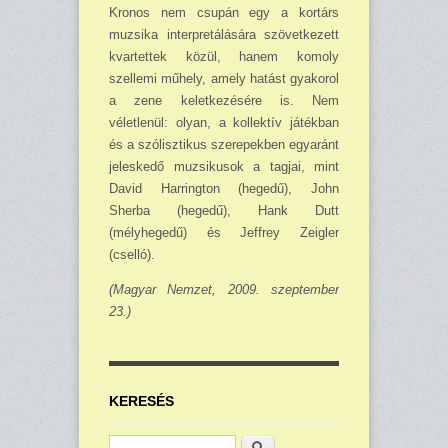
Kronos nem csupán egy a kortárs
muzsika inter­pre­tálására szövetkezett
kvartettek közül, hanem komoly
szellemi műhely, amely hatást gyakorol
a zene keletkezésére is. Nem
véletlenül: olyan, a kollektív játékban
és a szólisztikus sze­repekben egyaránt
jeleskedő muzsikusok a tagjai, mint
David Harrington (hegedű), John
Sherba (hegedű), Hank Dutt
(mélyhegedű) és Jeffrey Zeigler
(cselló).
(Magyar Nemzet, 2009. szeptember
23.)
KERESÉS
Keresés