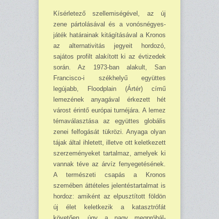
Kísérletező szellemiségével, az új
zene pártolásával és a vonósnégyes-
játék határainak ki­tágításával a Kronos
az alternativitás jegyeit hordozó,
sajátos profilt alakított ki az évtizedek
során. Az 1973-ban alakult, San
Francisco-i székhelyű együttes
legújabb, Floodplain (Ártér) című
lemezének anyagával érkezett hét
várost érintő európai turnéjára. A lemez
tém­avá­lasztása az együttes globális
zenei felfogását tükrözi. Anyaga olyan
tájak által ihletett, illetve ott keletkezett
szerzeményeket tartalmaz, amelyek ki
vannak téve az árvíz fenye­getésének.
A természeti csapás a Kronos
szemében áttételes jelentéstartalmat is
hordoz: ami­ként az el­pusztított földön
új élet keletkezik a katasztrófát
követően, úgy a nagy megpró­bál­