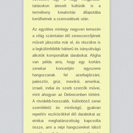
tatásokon átesett kultúrák is a
termékeny kreativitás állapotába
kerülhetnek a szenvedések után.
Az együttes mintegy negyven lemezén
a világ számtalan élő zeneszerzőjének
műveit játszotta már el, és részükre is
a legkülönfélébb hátterű és irányultságú
alkotók komponáltak darabokat. Aligha
van példa arra, hogy egy kortárs
zenekar koncertjén egyszerre
hangozzanak fel azerbajdzsáni,
palesztin, grúz, mexikói, amerikai,
izraeli, indiai és szerb szerzők művei,
mint ahogyan az Debrecenben történt.
A rövidebb-hosszabb, különböző zenei
szemléletű és minőségű, gyakran
repetitív eszközökkel élő darabokat az
etnikai meghatározottság kapcsolta
össze, ami a népi hangszereket idéző