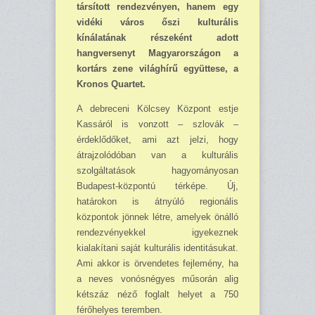
társított rendezvényen, hanem egy
vidéki város őszi kultu­rális
kínálatának részeként adott
hangversenyt Magyarországon a
kortárs zene világhírű együttese, a
Kronos Quartet.
A debreceni Kölcsey Központ estje
Kassáról is vonzott – szlovák –
érdeklődőket, ami azt jelzi, hogy
átrajzolódóban van a kulturális
szolgáltatások hagyo­mányosan
Budapest-központú térképe. Új,
határokon is átnyúló regionális
központok jönnek létre, amelyek önálló
rend­ez­vé­nyekkel igyekeznek
kialakítani saját kulturális identitásukat.
Ami akkor is örvendetes fejlemény, ha
a neves vonósnégyes műsorán alig
kétszáz néző foglalt helyet a 750
férőhelyes teremben.