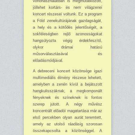
vonóhasználatban is megmutatkozott,
jóllehet kortárs- és nem világzenei
koncert részesei voltunk. Ez a program
a Föld zenekultúrájának gazdagságát,
a hely és a kötődés jelentőségét, a
sokféleségben rejlő azonosságokat
hangsúlyozta végig érdekfeszítő,
olykor drámai hatású
műsorválasztásával és
előadásmódjával.
A debreceni koncert közönsége igazi
multimediális élmény részese lehetett,
amelyben a zenén kívül a bejátszott
hangkulisszáknak, a megkomponált
fényeknek és színeknek is fontos
szerep jutott. A négy művész
koncentrált előadói magatartása már az
első percekben olyan aurát teremtett,
amely az utolsó ráadásig szorosan
összekapcsolta a közönséggel. A