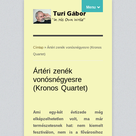
Menu
Címlap
» Ártéri zenék vonósnégyesre (Kronos
Quartet)
Jelenlegi hely
Ártéri zenék
vonósnégyesre
(Kronos Quartet)
Ami egy-két évtizede még
elképzelhetetlen volt, ma már
természetesnek hat: nem kie­melt
fesztiválon, nem is a fővárosihoz