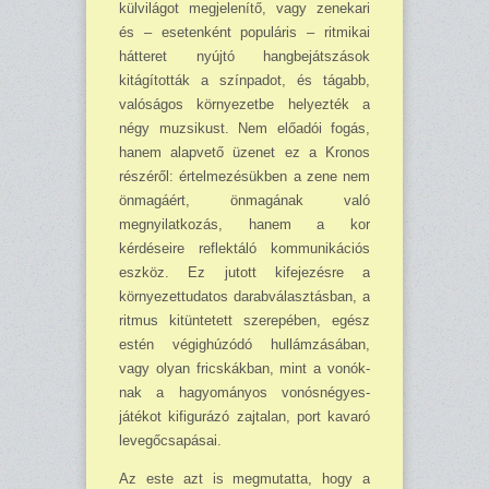
külvilágot megjelenítő, vagy zenekari
és – esetenként populáris – ritmikai
hátteret nyújtó hang­be­ját­szások
kitágították a színpadot, és tágabb,
valóságos környezetbe helyezték a
négy muzsikust. Nem előadói fogás,
hanem alapvető üzenet ez a Kronos
részéről: értelmezésükben a zene nem
önmagáért, önmagának való
megnyilatkozás, hanem a kor
kérdéseire reflektáló kommu­ni­kációs
eszköz. Ez jutott kifejezésre a
környezettudatos darabválasztásban, a
ritmus kitüntetett szerepében, egész
estén végighúzódó hullámzásában,
vagy olyan fricskákban, mint a vonók­
nak a hagyományos vonósnégyes-
játékot kifigurázó zajtalan, port kavaró
levegőcsapásai.
Az este azt is megmutatta, hogy a