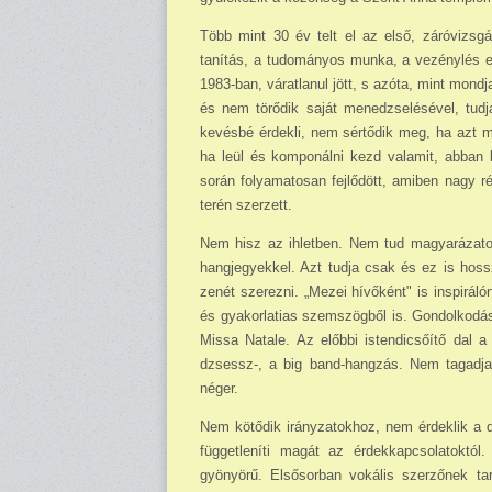
Több mint 30 év telt el az első, záróvizsg
tanítás, a tudományos munka, a vezénylés elv
1983-ban, váratlanul jött, s azóta, mint mon
és nem törődik saját menedzselésével, tudj
kevésbé érdekli, nem sértődik meg, ha azt mo
ha leül és komponálni kezd valamit, abban 
során folyamatosan fejlődött, amiben nagy 
terén szerzett.
Nem hisz az ihletben. Nem tud magyarázatot 
hangjegyekkel. Azt tudja csak és ez is hoss
zenét szerezni. „Mezei hívőként" is inspi­rál
és gyakorlatias szemszögből is. Gondolkodás
Missa Natale. Az előbbi istendicsőítő dal a 
dzsessz-, a big band-hangzás. Nem tagadja
néger.
Nem kötődik irányzatokhoz, nem érdeklik a d
függetleníti magát az érdekkapcsolatoktól
gyönyörű. Elsősorban vokális szerzőnek tar