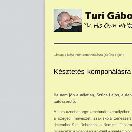
Címlap
» Késztetés komponálásra (Szűcs Lajos)
Jelenlegi hely
Késztetés komponálásra
Ha nem jön a véletlen, Szűcs Lajos, a de
autószerelő.
A sors azonban egy zenetanár személyében be
a szegedi művészeti szakiskola zeneszerz
december 9-e, Debrecen: a Nemzeti Filharmó
gyüle­kezik a közönség a Szent Anna-templo