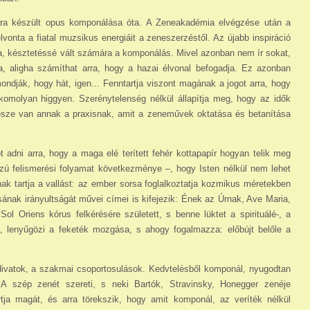
ára készült opus komponálása óta. A Zene­aka­démia elvégzése után a
onta a fiatal muzsikus energiáit a zeneszerzéstől. Az újabb inspiráció
dja, késztetéssé vált számára a komponálás. Mivel azonban nem ír sokat,
a, aligha számíthat arra, hogy a hazai élvonal befogadja. Ez azonban
ndják, hogy hát, igen... Fenntartja viszont magának a jogot arra, hogy
komolyan higgyen. Szerénytelenség nélkül állapítja meg, hogy az idők
része van annak a praxisnak, amit a zeneművek oktatása és betanítása
adni arra, hogy a maga elé terített fehér kottapapír hogyan telik meg
zú felismerési folya­mat következménye –, hogy Isten nélkül nem lehet
ónak tartja a vallást: az ember sorsa foglalkoztatja kozmikus méretekben
ának irányultságát művei címei is kifejezik: Ének az Úrnak, Ave Maria,
Sol Oriens kórus felkérésére született, s benne lüktet a spirituálé-, a
, lenyűgözi a feketék mozgása, s ahogy fogalmazza: előbújt belőle a
ivatok, a szakmai csoportosulások. Kedvte­lésből komponál, nyugodtan
. A szép zenét szereti, s neki Bartók, Stravinsky, Honegger zenéje
tja magát, és arra törekszik, hogy amit komponál, az veríték nélkül