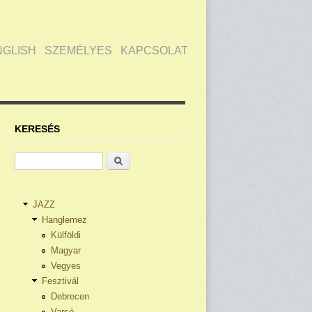
NGLISH
SZEMÉLYES
KAPCSOLAT
KERESÉS
Keresés
JAZZ
Hanglemez
Külföldi
Magyar
Vegyes
Fesztivál
Debrecen
Varsó