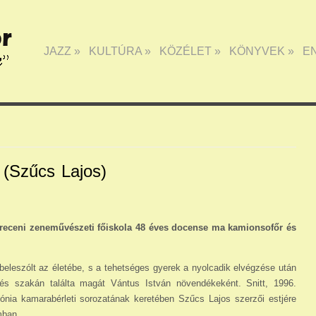
JAZZ
»
KULTÚRA
»
KÖZÉLET
»
KÖNYVEK
»
E
 (Szűcs Lajos)
breceni zeneművészeti főiskola 48 éves docense ma kamionsofőr és
leszólt az életébe, s a tehetséges gyerek a nyolcadik elvégzése után
és szakán találta magát Vántus István növendékeként. Snitt, 1996.
nia kamarabérleti sorozatának keretében Szűcs Lajos szerzői estjére
mban.