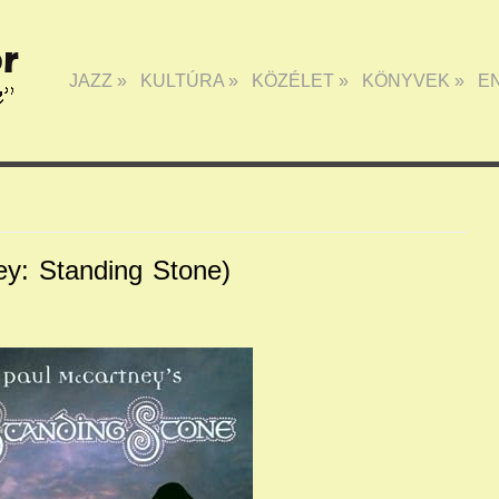
JAZZ
»
KULTÚRA
»
KÖZÉLET
»
KÖNYVEK
»
E
y: Standing Stone)