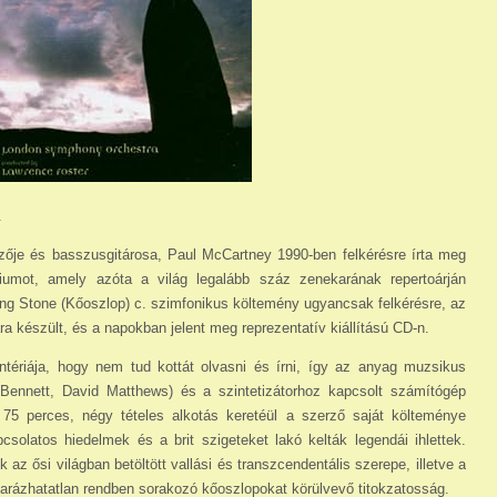
.
zője és basszusgitárosa, Paul McCartney 1990-ben felkérésre írta meg
riumot, amely azóta a világ legalább száz zenekarának repertoárján
ing Stone (Kőoszlop) c. szimfonikus költemény ugyancsak felkérésre, az
a készült, és a napokban jelent meg reprezentatív kiállítású CD-n.
tériája, hogy nem tud kottát olvasni és írni, így az anyag muzsikus
 Bennett, David Matthews) és a szintetizátorhoz kapcsolt számítógép
A 75 per­ces, négy tételes alkotás keretéül a szerző saját költeménye
pcsolatos hiedelmek és a brit szigeteket lakó kelták legendái ihlettek.
z ősi világban betöltött vallási és transzcen­dentális szerepe, illetve a
rázhatatlan rendben sorakozó kőoszlopokat körülvevő titokzatosság.