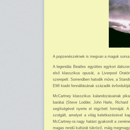
A popzenészeknek is megvan a maguk sorsa
A legendás Beatles együttes egykori dalszer
első klasszikus opusát, a Liverpool Orató
szerepelt. Sorrendben hatodik műve, a Stand
EMI kiadó fennállásának századik évfordulójár
McCartney klasszikus kalandozásainak pikan
barátai (Steve Lodder, John Harle, Richard
segítségével nyerte el rögzített formáját. 
szolgált, amelyet a világ kelet­kezésével ka
McCartney-ra nagy hatást gyakorolt a zenének a
magas rendű kultúrát tükröző, máig megmagya