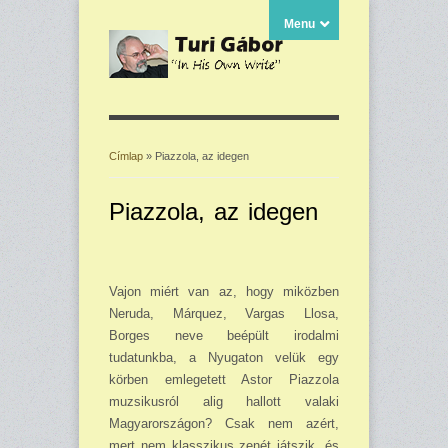
Menu
Címlap
» Piazzola, az idegen
Jelenlegi hely
Piazzola, az idegen
Vajon miért van az, hogy miközben
Neruda, Márquez, Vargas Llosa,
Borges neve beépült irodalmi
tudatunkba, a Nyugaton velük egy
körben emlegetett Astor Piazzola
muzsikusról alig hallott valaki
Magyarországon? Csak nem azért,
mert nem klasszikus zenét játszik, és