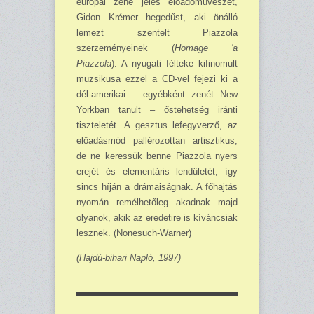
európai zene jeles előadóművészét,
Gidon Krémer hegedűst, aki önálló
lemezt szentelt Piazzola
szerzeményeinek (
Homage 'a
Piazzola
). A nyugati félteke kifinomult
muzsikusa ezzel a CD-vel fejezi ki a
dél-amerikai – egyébként zenét New
Yorkban tanult – őstehetség iránti
tiszteletét. A gesztus lefegyverző, az
előadásmód pallérozottan artisztikus;
de ne keressük benne Piazzola nyers
erejét és elementáris lendületét, így
sincs híján a drámaiságnak. A főhajtás
nyomán remélhetőleg akadnak majd
olyanok, akik az eredetire is kíváncsiak
lesznek. (Nonesuch-Warner)
(Hajdú-bihari Napló, 1997)