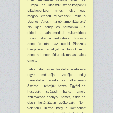
Európa- és klasszikuszene-központú
világképünkben nincs helye egy
mégoly eredeti mű­vésznek, mint a
Buenos Aires-i tangóharmonikásnak?
No, igen: tangó és harmonika. Az
előbbi a latin-amerikai kultúrkörben
fogant, drámai indulatokat hordozó
zene és tánc, az utóbbi Piazzola
hangszere, amellyel a tangót mint
zenét a koncertpódiumok magaslataiba
emelte.
Lelke hatalmas és tökéletlen – írta róla
egyik méltatója; zenéje pedig
varázslatos, érzéki és felkavaróan
őszinte – tehetjük hozzá. Egyéni és
huszadik századi hang, amely
szülővárosa spanyol, német, zsidó és
olasz kultúrájában gyökerezik. Nem
véletlenül ihlette meg a komponált