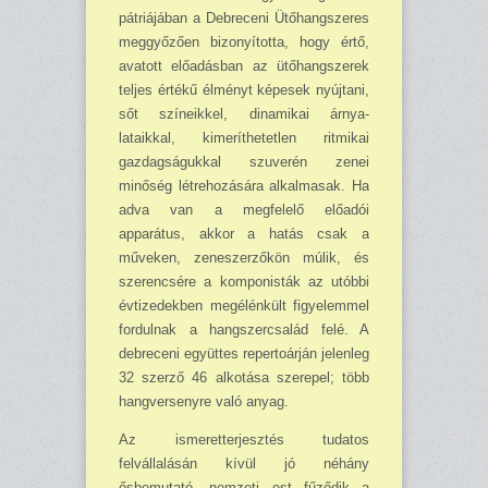
pátriájában a Debrece­ni Ütőhangszeres
meggyő­zően bizonyította, hogy értő,
avatott előadásban az ütő­hangszerek
teljes értékű él­ményt képesek nyújtani,
sőt színeikkel, dinamikai árnya­
lataikkal, kimeríthetetlen rit­mikai
gazdagságukkal szu­verén zenei
minőség létreho­zására alkalmasak. Ha
adva van a megfelelő előadói
apparátus, akkor a hatás csak a
műveken, zeneszerzőkön múlik, és
szerencsére a kompo­nisták az utóbbi
évtizedek­ben megélénkült figyelemmel
fordulnak a hangszercsalád felé. A
debreceni együttes repertoárján jelenleg
32 szerző 46 alkotása szerepel; több
hangversenyre való anyag.
Az ismeretterjesztés tudatos
felvállalásán kívül jó néhány
ősbemutató, nemzeti est fűződik a