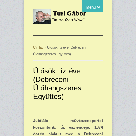
Menu
Címlap
» Ütősök tíz éve (Debreceni
Ütőhangszeres Együttes)
Jelenlegi hely
Ütősök tíz éve
(Debreceni
Ütőhangszeres
Együttes)
Jubiláló művészcsoportot
köszöntünk: tíz esztendeje, 1974
őszén alakult meg a Debreceni