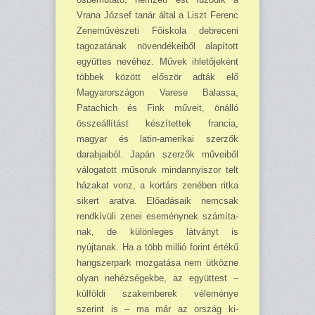
Vrana József tanár által a Liszt Ferenc
Zeneművészeti Főiskola debreceni
tagozatának növendé­keiből alapított
együttes nevéhez. Művek ihletőjeként
többek között először adták elő
Magyarországon Varese Balassa,
Patachich és Fink műveit, önálló
összeállítást készítettek francia,
magyar és latin-amerikai szerzők
darabjaiból. Japán szerzők műveiből
válogatott műso­ruk mindannyiszor telt
há­zakat vonz, a kortárs zené­ben ritka
sikert aratva. Elő­adásaik nemcsak
rendkívüli zenei eseménynek számíta­
nak, de különleges látványt is
nyújtanak. Ha a több mil­lió forint értékű
hangszer­park mozgatása nem ütköz­ne
olyan nehézségekbe, az együttest –
külföldi szak­emberek véleménye
szerint is – ma már az ország ki­