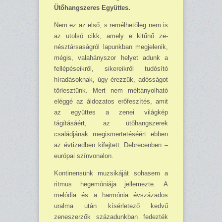
Ütőhangszeres Együttes.
Nem ez az első, s remélhetőleg nem is
az utol­só cikk, amely e kitűnő ze­
nésztársaságról lapunkban megjelenik,
mégis, vala­hányszor helyet adunk a
fel­lépéseikről, sikereikről tudó­sító
híradásoknak, úgy érez­zük, adósságot
törlesztünk. Mert nem méltányolható
eléggé az áldozatos erőfe­szítés, amit
az együttes a ze­nei világkép
tágításáért, az ütőhang­szerek
családjának megismertetéséért ebben
az évtizedben kifejtett. Debre­cenben –
európai színvona­lon.
Kontinensünk muzsikáját sohasem a
ritmus hegemó­niája jellemezte. A
melódia és a harmónia évszázados
uralma után kísérletező ked­vű
zeneszerzők századunk­ban fedezték