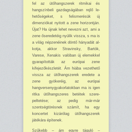
fel az ütőhang­szerek ritmikai és
hangszín­beli gazdagságában rejlő le­
hetőségeket, s felismerésük új
dimenziókat nyitott a ze­ne horizontján.
Újat? Ha újnak lehet nevezni azt, ami a
zene őseredetéig nyúlik vissza, s ma is
a világ nép­zenéinek döntő hányadát al­
kotja, akkor Stravinsky, Bar­tók,
Varese, Xenakis valóban új elemekkel
gyarapították az európai zene
kifejezőkész­letét. Ám hiába vezethető
vissza az ütőhangszerek ere­dete a
zene gyökeréig, az európai
hangversenygyakor­latokban ma is igen
ritka ütőhangszeres betétek szere­
peltetése; az pedig már-már
szentségtörésnek számít, ha egy
koncertet kizárólag ütő­hangszerek
játékára építe­nek.
Szűkebb – ám egyre tágu­ló –