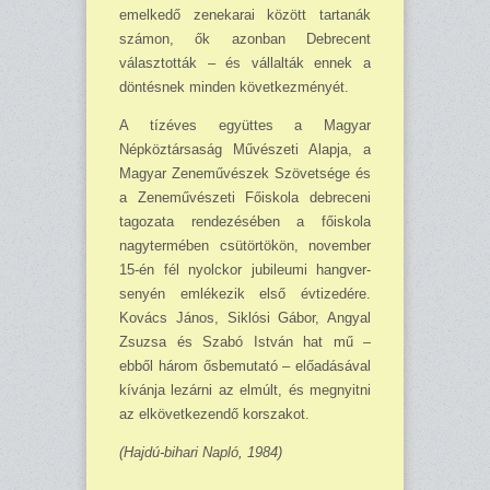
emelkedő zenekarai között tartanák
számon, ők azon­ban Debrecent
választották – és vállalták ennek a
dön­tésnek minden következmé­nyét.
A tízéves együttes a Ma­gyar
Népköztársaság Művé­szeti Alapja, a
Magyar Zene­művészek Szövetsége és
a Zeneművészeti Főiskola deb­receni
tagozata rendezésében a főiskola
nagytermében csü­törtökön, november
15-én fél nyolckor jubileumi hangver­
senyén emlékezik első évti­zedére.
Kovács János, Sikló­si Gábor, Angyal
Zsuzsa és Szabó István hat mű –
ebből három ősbemutató – előadá­sával
kívánja lezárni az el­múlt, és megnyitni
az elkö­vetkezendő korszakot.
(Hajdú-bihari Napló, 1984)