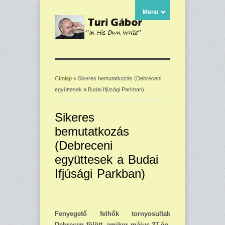
Menu
Címlap
» Sikeres bemutatkozás (Debreceni
együttesek a Budai Ifjúsági Parkban)
Jelenlegi hely
Sikeres
bemutatkozás
(Debreceni
együttesek a Budai
Ifjúsági Parkban)
Fenyegető felhők tornyosultak
Debrecen fölött, amikor május 27-én,