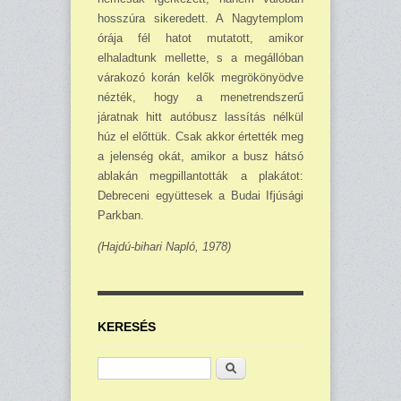
hosszúra sikeredett. A Nagy­templom
órája fél hatot mutatott, amikor
elhaladtunk mellette, s a megállóban
várakozó korán kelők megrökönyödve
nézték, hogy a menetrendszerű
járatnak hitt autóbusz lassítás nélkül
húz el előttük. Csak akkor értették meg
a jelenség okát, amikor a busz hátsó
ablakán meg­pillantották a plakátot:
Debreceni együttesek a Budai Ifjúsági
Parkban.
(Hajdú-bihari Napló, 1978)
KERESÉS
Keresés