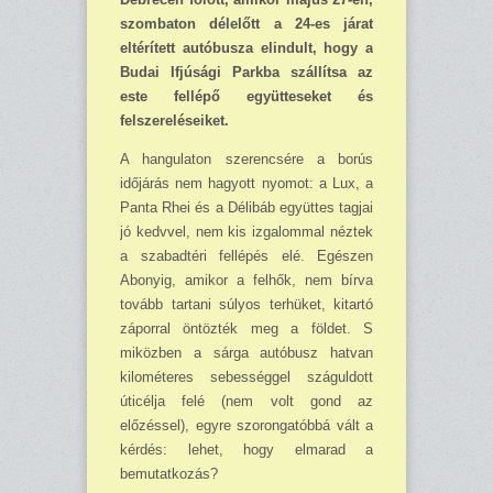
szombaton délelőtt a 24-es járat
eltérített autóbusza elindult, hogy a
Budai Ifjúsági Parkba szállítsa az
este fellépő együtteseket és
felszereléseiket.
A hangulaton szerencsére a borús
időjárás nem hagyott nyomot: a Lux, a
Panta Rhei és a Délibáb együttes tagjai
jó kedvvel, nem kis izgalommal néztek
a szabadtéri fellépés elé. Egészen
Abonyig, amikor a felhők, nem bírva
tovább tartani súlyos terhüket, kitartó
záporral öntözték meg a földet. S
miközben a sárga autóbusz hatvan
kilométeres sebességgel száguldott
úticélja felé (nem volt gond az
előzéssel), egyre szo­rongatóbbá vált a
kérdés: lehet, hogy elmarad a
bemutatkozás?