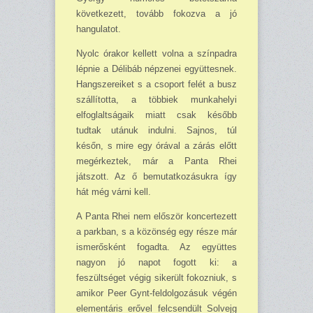
következett, tovább fokozva a jó
hangulatot.
Nyolc órakor kellett volna a színpadra
lépnie a Délibáb népzenei együttesnek.
Hang­szereiket s a csoport felét a busz
szállította, a többiek munkahelyi
elfoglaltságaik miatt csak később
tudtak utánuk indulni. Sajnos, túl
későn, s mire egy órával a zárás előtt
megérkeztek, már a Panta Rhei
játszott. Az ő bemutatkozásukra így
hát még várni kell.
A Panta Rhei nem először koncertezett
a parkban, s a közönség egy része már
isme­rősként fogadta. Az együttes
nagyon jó napot fogott ki: a
feszültséget végig sikerült fokoz­niuk, s
amikor Peer Gynt-feldolgozásuk végén
elementáris erővel felcsendült Solvejg