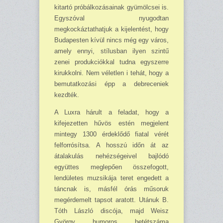
kitartó próbálkozásainak gyümölcsei is.
Egyszóval nyugodtan
megkockáztathatjuk a kijelentést, hogy
Budapesten kívül nincs még egy város,
amely ennyi, stílusban ilyen szintű
zenei produkciókkal tudna egyszerre
kirukkolni. Nem véletlen i tehát, hogy a
bemutatkozási épp a debreceniek
kezdték.
A Luxra hárult a feladat, hogy a
kifejezetten hűvös estén megjelent
mintegy 1300 érdeklődő fiatal vérét
felforrósítsa. A hosszú időn át az
átalakulás nehézségeivel bajlódó
együttes meglepően összefogott,
lendületes muzsikája teret engedett a
táncnak is, másfél órás műsoruk
megérdemelt tapsot aratott. Utánuk B.
Tóth László discója, majd Weisz
György humoros betétszáma