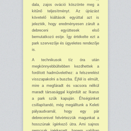
dala, zajos ováció köszönte meg a
kitűnő teljesítményt. Az újrázást
követelő kiáltások egyúttal azt is
jelezték, hogy eredményesen zárult a
debreceni együttesek első
bemutatkozó estje. Így értékelte ezt a
park szervezője és ügyeletes rendezője
is.
A technikusok tíz óra után
megkönnyebbültebben kezdhettek a
fordított hadművelethez: a felszerelést
visszapakolni a buszba. Éjfél is elmúlt,
mire a megfáradt és vacsora nélkül
maradt társasággal kigördült az Ikarus
a park szűk kapuján. Éhségünket
csillapítandó, még meg­álltunk a Keleti
pályaudvarnál, hogy egy pár
debrecenivel felvértezzük magunkat a
hosszúnak ígérkező útra. Ami sajnos
nemcsak ígérkezett, hanem valóban