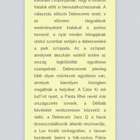
kulturális csoportjainak, hogy a fő­városi
fiatalok előtt is bemutatkozhassanak. A
választás először Debrecenre esett, s
az elő­ze­tes tárgyalások
eredményeként kialakult a pontos
tervezet: e nyár minden hónapjának
utolsó szombat estéjén a debrecenieké
a park színpada. Az a színpad,
amelynek deszkáin estéről estére az
ország legkitűnőbb együttesei
szerepelnek. Debrecennek jelenleg
több olyan mű­vészeti együttese van,
amelyek bármilyen közegben
megállnák a helyüket. A Color Ki mit
tud?-ot nyert, a Panta Rhei nevét már
országszerte ismerik, a Délibáb
felvételeit rendszeresen közvetíti a
rádió, a Debreceni Jazz Q a hazai
dzsessztalálkozók állandó résztvevője,
a Lux ki­váló rockegyüttes, s lassan
kezdenek beérni a folk-rockos Pátria