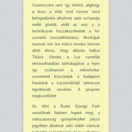
Szerencsére nem így történt; alighogy
a busz a több mint tízezer néző
befogadására al­kalmas park színpadja
mellé gördült, elállt az eső, s a
technikusok hozzákezdhettek a fel­
szerelés összeállításához. Munkájuk
nyomán két óra múlva minden készen
állott ahhoz, hogy délután hatkor
Tikász Sándor, a Lux vezetője
elmaradhatatlan bőrkalapjával a fején
így szól­hasson a mikrofonba:
szeretettel köszöntjük a budapesti
fiatalokat a közreműködő debreceni
együttesek nevében. A program
megkezdődött.
Az ötlet a Budai Ifjúsági Park
vezetőinek fejében fogant meg: a
változatosság gyö­nyör­ködtet jelszó
jegyében alkalmat adni vidéki városok