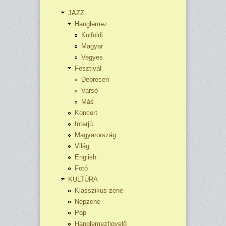
JAZZ
Hanglemez
Külföldi
Magyar
Vegyes
Fesztivál
Debrecen
Varsó
Más
Koncert
Interjú
Magyarország
Világ
English
Fotó
KULTÚRA
Klasszikus zene
Népzene
Pop
Hanglemezfigyelő