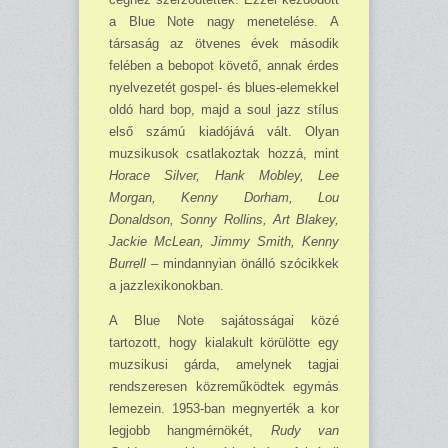
a Blue Note nagy menetelése. A
társaság az ötvenes évek második
felében a bebopot követő, annak érdes
nyelvezetét gospel- és blues-elemekkel
oldó hard bop, majd a soul jazz stílus
első számú kiadójává vált. Olyan
muzsikusok csatlakoztak hozzá, mint
Horace Silver, Hank Mobley, Lee
Morgan, Kenny Dorham, Lou
Donaldson, Sonny Rollins, Art Blakey,
Jackie McLean, Jimmy Smith, Kenny
Burrell
– mindannyian önálló szócikkek
a jazzlexikonokban.
A Blue Note sajátosságai közé
tartozott, hogy kialakult körülötte egy
muzsikusi gárda, amelynek tagjai
rendszeresen közreműködtek egymás
lemezein. 1953-ban megnyerték a kor
legjobb hangmérnökét,
Rudy van