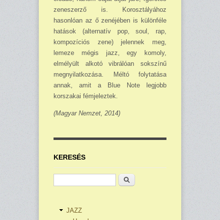
zeneszerző is. Korosztályához
hasonlóan az ő zenéjében is különféle
hatások (alternatív pop, soul, rap,
kompozíciós zene) jelennek meg,
lemeze mégis jazz, egy komoly,
elmélyült alkotó vibrálóan sokszínű
megnyilatkozása. Méltó folytatása
annak, amit a Blue Note legjobb
korszakai fém­jeleztek.
(Magyar Nemzet, 2014)
KERESÉS
Keresés
JAZZ