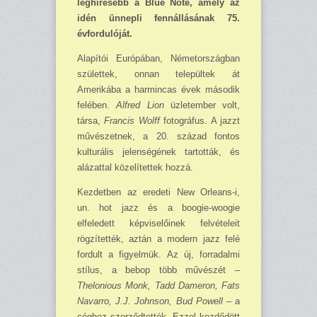
leghíresebb a Blue Note, amely az
idén ünnepli fennállásának 75.
évfordulóját.
Alapítói Európában, Németországban
születtek, onnan települtek át
Amerikába a harmin­cas évek második
felében.
Alfred Lion
üzletember volt,
társa,
Francis Wolff
fotográfus. A jazzt
művészetnek, a 20. század fontos
kulturális jelenségének tartották, és
alázattal közelí­tettek hozzá.
Kezdetben az eredeti New Orleans-i,
un. hot jazz és a boogie-woogie
elfeledett képvi­selőinek felvételeit
rögzítették, aztán a modern jazz felé
fordult a figyelmük. Az új, forradalmi
stílus, a bebop több művészét –
Thelonious Monk, Tadd Dameron, Fats
Navarro, J.J. John­son, Bud Powell
– a
céghez szerződtették. Ezzel kezdődött