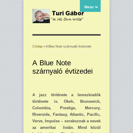
Menu
Címlap
» A Blue Note szárnyaló évtizedei
Jelenlegi hely
A Blue Note
szárnyaló évtizedei
A jazz története a lemezkiadók
története is. Okeh, Brunswick,
Columbia, Prestige, Mer­cury,
Riverside, Fantasy, Atlantic, Pacific,
Verve, Impulse – sorakoznak a nevek
az ame­rikai listán. Mind közül