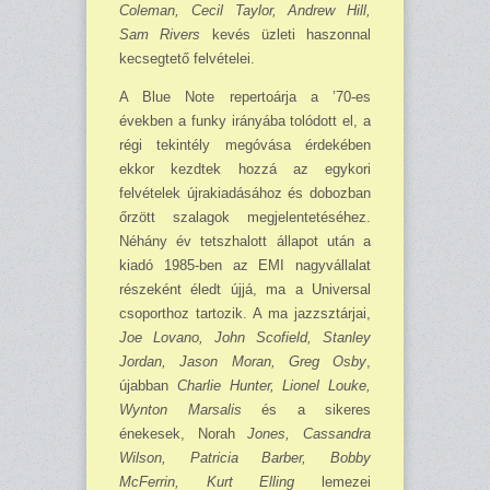
Coleman, Cecil Taylor, Andrew Hill,
Sam Rivers
kevés üzleti haszonnal
kecsegtető felvételei.
A Blue Note repertoárja a ’70-es
években a funky irányába tolódott el, a
régi tekintély megóvása érdekében
ekkor kezdtek hozzá az egykori
felvételek újrakiadásához és dobozban
őrzött szalagok megjelentetéséhez.
Néhány év tetszhalott állapot után a
kiadó 1985-ben az EMI nagyvállalat
részeként éledt újjá, ma a Universal
csoporthoz tartozik. A ma jazzsztárjai,
Joe Lovano, John Scofield, Stanley
Jordan, Jason Moran, Greg Osby
,
újabban
Charlie Hunter, Lionel Louke,
Wynton Marsalis
és a sikeres
énekesek, Norah
Jones, Cassandra
Wilson, Patricia Barber, Bobby
McFerrin, Kurt Elling
lemezei