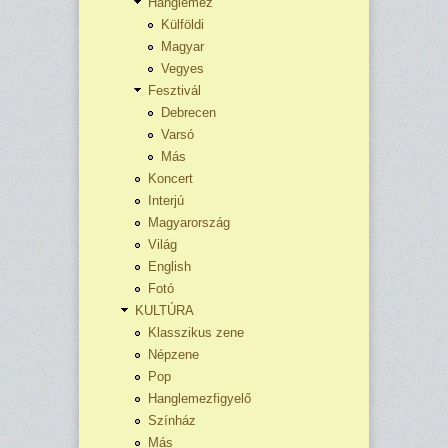
Hanglemez
Külföldi
Magyar
Vegyes
Fesztivál
Debrecen
Varsó
Más
Koncert
Interjú
Magyarország
Világ
English
Fotó
KULTÚRA
Klasszikus zene
Népzene
Pop
Hanglemezfigyelő
Színház
Más