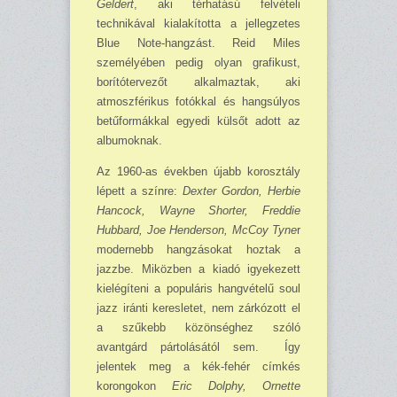
Geldert
, aki térhatású felvételi
technikával kialakította a jellegzetes
Blue Note-hangzást. Reid Miles
személyében pedig olyan grafikust,
borítótervezőt alkalmaztak, aki
atmoszférikus fotókkal és hangsúlyos
betűformákkal egyedi külsőt adott az
albumoknak.
Az 1960-as években újabb korosztály
lépett a színre:
Dexter Gordon, Herbie
Hancock, Wayne Shorter, Freddie
Hubbard, Joe Henderson, McCoy Tyne
r
modernebb hangzásokat hoztak a
jazzbe. Miközben a kiadó igyekezett
kielégíteni a populáris hangvételű soul
jazz iránti keresletet, nem zárkózott el
a szűkebb közönséghez szóló
avantgárd pártolásától sem. Így
jelentek meg a kék-fehér címkés
korongokon
Eric Dolphy, Ornette