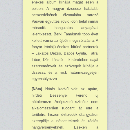
énekes album kínálja magát ezen a
polcon. A magyar dzsessz fiatalabb
nemzedékének élvonalába tartozó
Vasvári együttes rövid időn belül immár
második hangulatos anyagával
jelentkezett. Berki Tamásnak több évet
kellett várnia az újbóli megszólalásra. A
fanyar iróniájú énekes kitűnő partnerek
– Lakatos Dezső, Babos Gyula, Tátrai
Tibor, Dés László – kíséretében saját
szerzeményeit és szövegeit kínálja a
dzsessz és a rock határmezsgyéjén
egyensúlyozva.
(Nóta)
Nótás kedvű volt az apám,
hirdeti Bessenyei Ferenc új
nótalemeze. Anépszerű színész nem
alkalomszerűen ruccant át erre a
területre, hiszen évtizedek óta gyakori
szereplője a nótaesteknek és rádiós
hangversenyeknek. Ezeken a