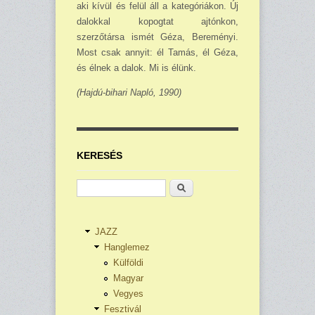
aki kívül és felül áll a kategóriákon. Új
dalokkal kopogtat ajtónkon,
szerzőtársa ismét Géza, Bereményi.
Most csak annyit: él Tamás, él Géza,
és élnek a dalok. Mi is élünk.
(Hajdú-bihari Napló, 1990
)
KERESÉS
Keresés
JAZZ
Hanglemez
Külföldi
Magyar
Vegyes
Fesztivál