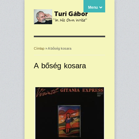
Menu
Címlap
» A bőség kosara
Jelenlegi hely
A bőség kosara