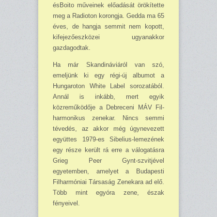
ésBoito műveinek előadását örökítette
meg a Radioton korongja. Gedda ma 65
éves, de hangja semmit nem kopott,
kifejezőeszközei ugyanakkor
gazdagodtak.
Ha már Skandináviáról van szó,
emeljünk ki egy régi-új albumot a
Hungaroton White Label sorozatából.
Annál is inkább, mert egyik
közreműködője a Debreceni MÁV Fil­
har­monikus zenekar. Nincs semmi
tévedés, az akkor még úgynevezett
együttes 1979-es Sibelius-lemezének
egy része került rá erre a válogatásra
Grieg Peer Gynt-szvitjével
egyetemben, amelyet a Budapesti
Filharmóniai Társaság Zenekara ad elő.
Több mint egyóra zene, észak
fényeivel.