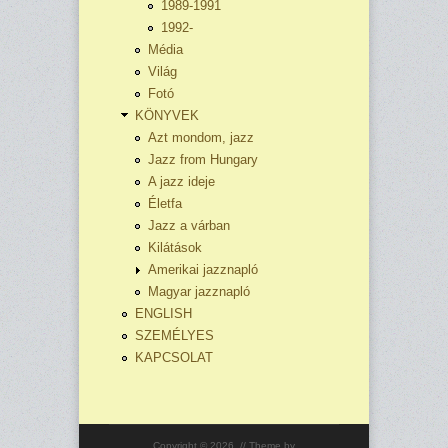
1989-1991
1992-
Média
Világ
Fotó
KÖNYVEK
Azt mondom, jazz
Jazz from Hungary
A jazz ideje
Életfa
Jazz a várban
Kilátások
Amerikai jazznapló
Magyar jazznapló
ENGLISH
SZEMÉLYES
KAPCSOLAT
Copyright © 2026,
// Theme by