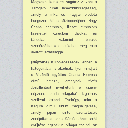
Magyaros karaktert sugároz viszont a
Tárogató című lemezkülönlegesség,
amely e ritka és magyar eredetű
hangszert állítja középpontjába. Nagy
Csaba csembaló, illetve cimbalom
kísé­rettel kuruckori dalokat és
táncokat, valamint barokk
szonátaátiratokat szólaltat meg rajta
avatott jártassággal.
(Népzene)
Különlegességek ebben a
kategóriában is akadnak. Ilyen mindjárt
a Vízöntő együttes Gitania Express
című lemeze, amelynek révén
„bepillantást nyerhetünk a cigány
népzene csuda világába”. Izgalmas
szellemi kaland. Csakúgy, mint a
Kagura című album meghallgatása,
amely japán sinto szertartások
zenéjéttartalmazza. Kárpáti János saját
gyűjtése egzotikus világot tar fel az