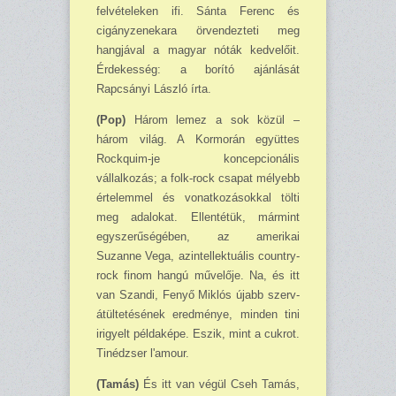
felvételeken ifi. Sánta Ferenc és
cigány­zenekara örvendezteti meg
hangjával a magyar nóták kedvelőit.
Érdekesség: a borító ajánlását
Rapcsányi László írta.
(Pop)
Három lemez a sok közül –
három világ. A Kormorán együttes
Rockquim-je kon­cepcionális
vállalkozás; a folk-rock csapat mélyebb
értelemmel és vonatkozásokkal tölti
meg adalokat. Ellentétük, mármint
egyszerűségében, az amerikai
Suzanne Vega, azintellektuális country-
rock finom hangú művelője. Na, és itt
van Szandi, Fenyő Miklós újabb szerv­
átülte­tésének eredménye, minden tini
irigyelt példaképe. Eszik, mint a cukrot.
Tinédzser l'amour.
(Tamás)
És itt van végül Cseh Tamás,