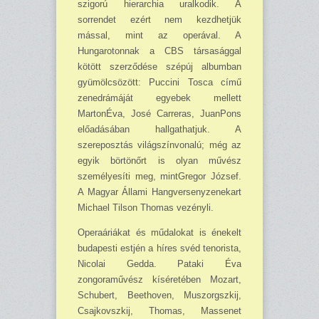
szigorú hierarchia uralkodik. A
sorrendet ezért nem kezdhetjük
mással, mint az operával. A
Hungarotonnak a CBS társasággal
kötött szerződése szépúj albumban
gyümölcsözött: Puccini Tosca című
zene­drámáját egyebek mellett
MartonÉva, José Carreras, JuanPons
előadásában hallgathatjuk. A
szereposztás világszínvonalú; még az
egyik börtönőrt is olyan művész
személyesíti meg, mintGregor József.
A Magyar Állami Hangversenyzenekart
Michael Tilson Thomas vezényli.
Operaáriákat és műdalokat is énekelt
budapesti estjén a híres svéd tenorista,
Nicolai Gedda. Pataki Éva
zongoraművész kíséretében Mozart,
Schubert, Beethoven, Muszorgszkij,
Csaj­kovszkij, Thomas, Massenet