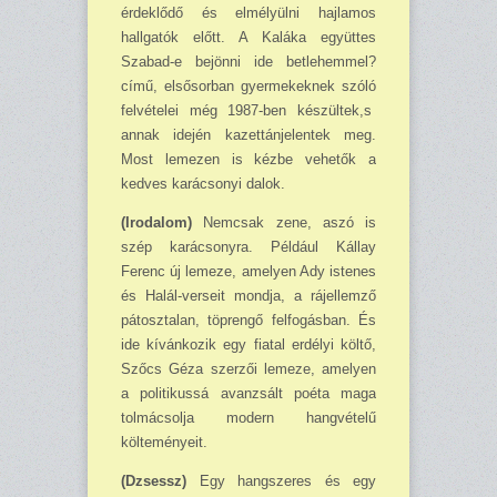
érdeklődő és elmélyülni hajlamos
hallgatók előtt. A Kaláka együttes
Szabad-e bejönni ide betlehemmel?
című, elsősorban gyermekeknek szóló
felvételei még 1987-ben készültek,s
annak idején kazettánjelentek meg.
Most lemezen is kézbe vehetők a
kedves karácsonyi dalok.
(Irodalom)
Nemcsak zene, aszó is
szép karácsonyra. Például Kállay
Ferenc új lemeze, amelyen Ady istenes
és Halál-verseit mondja, a rájellemző
pátosztalan, töprengő felfogásban. És
ide kívánkozik egy fiatal erdélyi költő,
Szőcs Géza szerzői lemeze, amelyen
a politikussá avanzsált poéta maga
tolmácsolja modern hangvételű
költeményeit.
(Dzsessz)
Egy hangszeres és egy