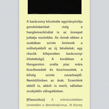
A karácsony közeledte egyirányúsítja
gondolatainkat: még a
hanglemezkínálat is az ünnepet
juttatja eszünkbe. Az évnek ebben a
szakában szinte ömlenek a
műhelyekből az új felvételek; egy
részük kifejezetten karácsonyi
ihletettségű. A korábban a
Hungaroton uralta piac mára
kiszélesedett és kiszínesedett, a
bőség szinte zavarbaejtő.
Nemkülönben az árak. Szemlénk
ebből is, abból is merít, vállaltan
szubjektív válogatásban.
(Klasszikus)
A művészetekben
ismeretlen a demokratizmus, itt bizony