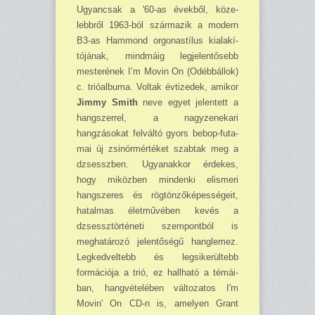
Ugyancsak a '60-as évekből, köze­
lebbről 1963-ból származik a modern
B3-as Hammond orgonastílus kialakí­
tójának, mindmáig legjelentősebb
mesterének I’m Movin On (Odébbál­lok)
c. trióalbuma. Voltak évtizedek, amikor
Jimmy Smith
neve egyet jelen­tett a
hangszerrel, a nagyzenekari
hangzásokat felváltó gyors bebop-futa­
mai új zsinórmértéket szabtak meg a
dzsesszben. Ugyanakkor érdekes,
hogy miközben mindenki elismeri
hangsze­res és rögtönző­képességeit,
hatalmas életművében kevés a
dzsessztörténeti szempontból is
meghatározó je­lentősé­gű hanglemez.
Legkedveltebb és legsi­kerültebb
formációja a trió, ez hallható a témá­i­
ban, hangvételében változatos I'm
Movin' On CD-n is, amelyen Grant