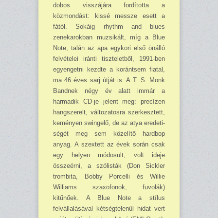
dobos visszájára fordította a
közmondást: kis­sé messze esett a
fától. Sokáig rhythm and blues
zenekarokban muzsikált, míg a Blue
Note, talán az apa egykori első önálló
felvételei iránti tiszteletből, 1991-ben
egyengetni kezdte a koránt­sem fiatal,
ma 46 éves sarj útját is. A T. S. Monk
Bandnek négy év alatt immár a
harmadik CD-je jelent meg: precízen
hangszerelt, változatosra szerkesztett,
keményen swingelő, de az atya eredeti­
ségét meg sem közelítő hardbop
anyag. A szextett az évek során csak
egy he­lyen módosult, volt ideje
összeérni, a szólisták (Don Sickler
trombita, Bobby Porcelli és Willie
Williams szaxofo­nok, fuvolák)
kitűnőek. A Blue Note a stílus
felvállalásával kétségtelenül hi­dat vert