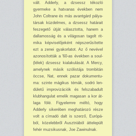
vált. Adderly, a dzsessz tékozló
gyermeke a hatvanas években nem
John Coltrane és más avantgárd pálya­
társak küzdelmes, a dzsessz határait
feszegető útját választotta, hanem a
dallamosság és a világosan tagolt rit­
mika képviselőjeként népszerűsítette
ezt a zenei gyakorlatot. Az ő nevével
azonosították a '60-as években a soul-
(lélek) dzsessz kialakulását. A Mercy,
amelynek másik szólistája trombitán
öccse, Nat, ennek pazar dokumentu­
ma: szinte mágikus témák, sodró len­
dületű improvizációk és felszabadult
klubhangulat emelik magasan a kor át­
laga fölé. Figyelemre méltó, hogy
Adderly sikerében meghatározó része
volt a címadó dalt is szerző, Európá­
ból, közelebbről Ausztriából áttelepült
fehér muzsikusnak, Joe Zawinulnak.