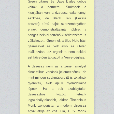
Green gitáros és Dave Bailey do­bos
voltak a partnerei. Smithnek a
kisujjában van a dzsessz valamennyi
eszköze, de Black Talk (Fekete
beszéd) című saját szerzeményében
ennek de­monstrálásánál többre, a
hangszínek­kel történő kísérletezésre is
vállalko­zott. Greennel, a Blue Note házi
gitáro­sával ez volt első és utolsó
találkozása, az orgonista nem sokkal
ezt követően átigazolt a Verve céghez.
A dzsessz nem az a zene, amelyet
dinasztikus vonások jellemeznének, de
mint minden szakmában, itt is akadnak
gyerekek, akik apjuk nyom­dokaiba
lépnek. Ha a sok szabálytalan
dzsesszhős között létezik
legszabálytalanabb, akkor Thelonious
Monk zongorista, a modern dzsessz
egyik atyja az volt. Fia,
T. S. Monk