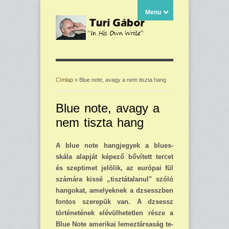
Menu
Címlap
» Blue note, avagy a nem tiszta hang
Jelenlegi hely
Blue note, avagy a
nem tiszta hang
A blue note hangjegyek a blues-
skála alapját képező bővített tercet
és szeptimet jelölik, az eu­rópai fül
szá­mára kissé „tisztátalanul" szóló
han­gokat, amelyeknek a dzsesszben
fontos szerepük van. A dzsessz
történetének elévülhetetlen része a
Blue Note amerikai lemez­társaság te­