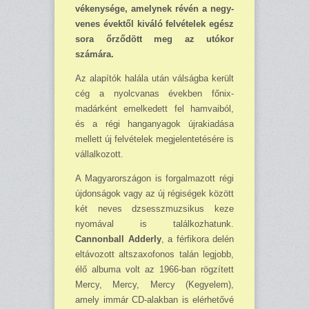
vékenysége, amelynek révén a negy­
venes évektől kiváló felvételek egész
sora őrző­dött meg az utókor
számára.
Az alapítók halála után válságba ke­rült
cég a nyolcvanas években főnix­
madárként emelkedett fel hamvaiból,
és a régi hanganyagok újrakiadása
mellett új felvé­telek megjelentetésére is
vállalkozott.
A Magyarországon is forgalmazott régi
újdonságok vagy az új régiségek között
két neves dzsesszmuzsikus ke­ze
nyomával is találkozhatunk.
Cannonball Adderly
, a férfikora delén
eltá­vozott altszaxofonos talán legjobb,
élő albuma volt az 1966-ban rögzített
Mercy, Mercy, Mercy (Kegyelem),
amely immár CD-alakban is elérhető­vé