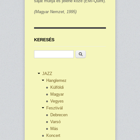
saját múltja és jelene közé (EMI-Quint).
(Magyar Nemzet, 1995)
KERESÉS
Keresés
JAZZ
Hanglemez
Külföldi
Magyar
Vegyes
Fesztivál
Debrecen
Varsó
Más
Koncert