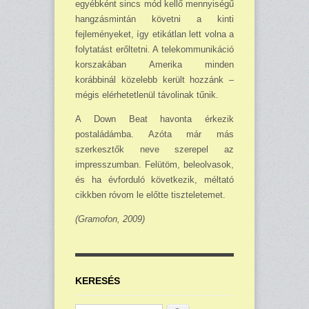
egyébként sincs mód kellő mennyi­ségű
hangzásmintán követni a kinti
fejleményeket, így etikátlan lett volna a
folytatást eről­tetni. A telekommunikáció
korszakában Amerika minden
korábbinál közelebb került hozzánk –
mégis elérhetetlenül távolinak tűnik.
A Down Beat havonta érkezik
postaládámba. Azóta már más
szerkesztők neve szerepel az
impresszumban. Felütöm, beleolvasok,
és ha évforduló következik, méltató
cikkben róvom le előtte tiszteletemet.
(Gramofon, 2009)
KERESÉS