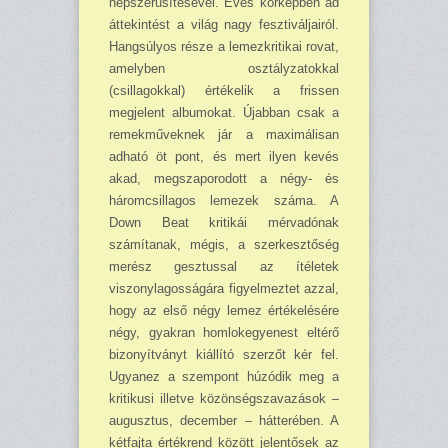
népszerűsítésével. Éves körképben ad
áttekintést a világ nagy fesztiváljairól.
Hangsúlyos része a lemezkritikai rovat,
amelyben osztályzatokkal
(csillagokkal) értékelik a frissen
megjelent albumokat. Újabban csak a
remekműveknek jár a maximálisan
adható öt pont, és mert ilyen kevés
akad, megszaporodott a négy- és
három­csillagos lemezek száma. A
Down Beat kritikái mérvadónak
számítanak, mégis, a szer­kesztőség
merész gesztussal az ítéletek
viszonylagosságára figyelmeztet azzal,
hogy az első négy lemez értékelésére
négy, gyakran homlokegyenest eltérő
bizonyítványt kiállító szerzőt kér fel.
Ugyanez a szempont húzódik meg a
kritikusi illetve közönségszavazások –
augusztus, december – hátterében. A
kétfajta értékrend között jelentősek az