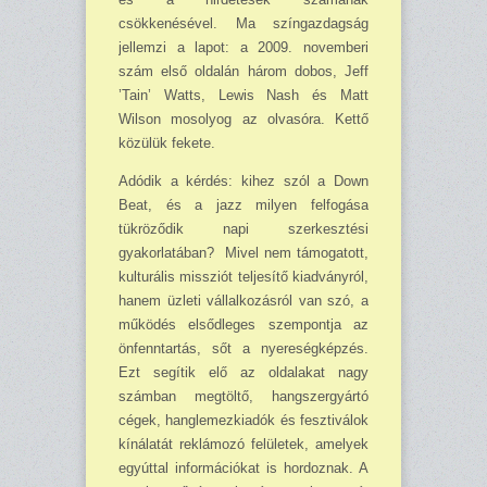
csökkenésével. Ma színgazdagság
jellemzi a lapot: a 2009. novemberi
szám első oldalán három dobos, Jeff
’Tain’ Watts, Lewis Nash és Matt
Wilson mosolyog az olvasóra. Kettő
közülük fekete.
Adódik a kérdés: kihez szól a Down
Beat, és a jazz milyen felfogása
tükröződik napi szerkesztési
gyakorlatában? Mivel nem támogatott,
kulturális missziót teljesítő kiadványról,
hanem üzleti vállalkozásról van szó, a
működés elsődleges szempontja az
önfenntartás, sőt a nyereségképzés.
Ezt segítik elő az oldalakat nagy
számban megtöltő, hangszergyártó
cégek, hanglemezkiadók és fesztiválok
kínálatát reklámozó felületek, amelyek
egyúttal infor­má­ciókat is hordoznak. A