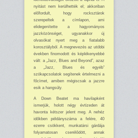
nyitást nem kerülhették el; akkoriban
előfordult, hogy rocksztárok
szerepeltek a címlapon, ami
elidegenítette a hagyományos
jazzközönséget, ugyanakkor új
olvasókat nyert meg a fiatalabb
korosztályból. A megnevezés az utóbbi
évek­ben finomodott és képlékenyebbé
vált: a „Jazz, Blues and Beyond”, azaz
a „Jazz, Blues és egyéb”
szókapcsolatok segítenek értelmezni a
főcímet, amiben mégiscsak a jazzre
esik a hangsúly.
A Down Beatet ma havilapként
ismerjük, holott négy évtizeden át
havonta kétszer jelent meg. A nehéz
időkben példányszáma a felére, 40
ezerre csökkent, munkatársi gárdája
folya­matosan cserélődött, annak