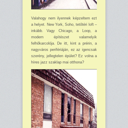
Valahogy nem ilyennek képzeltem ezt
a helyet. New York, Soho, tetőtéri loft –
inkább. Vagy Chicago, a Loop, a
modern építészet valamelyik
felhőkarcolója. De itt, kint a prérin, a
nagyváros perifériáján, ez az igencsak
szerény, jellegtelen épület? Ez volna a
híres jazz szak­lap mai otthona?