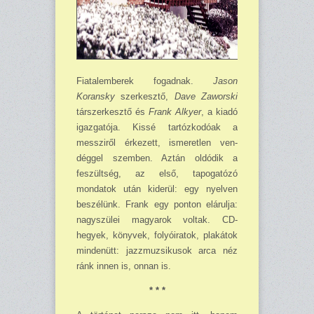
Fiatalemberek fogadnak.
Jason
Koransky
szerkesztő,
Dave Zaworski
társzerkesztő és
Frank Alkyer
, a kiadó
igazgatója. Kissé tartózkodóak a
messziről érkezett, ismeretlen ven­
déggel szemben. Aztán oldódik a
feszültség, az első, tapogatózó
mondatok után kiderül: egy nyelven
beszélünk. Frank egy ponton elárulja:
nagyszülei magyarok voltak. CD-
hegyek, könyvek, folyóiratok, plakátok
mindenütt: jazzmuzsikusok arca néz
ránk innen is, onnan is.
* * *