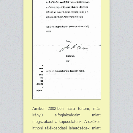
Amikor 2002-ben haza tértem, más
irányú elfoglaltságaim miatt
megszakadt a kap­cso­latunk. A szűkös
itthoni tájékozódási lehetőségek miatt