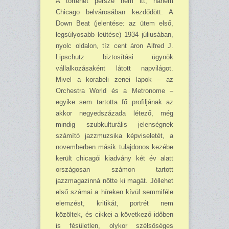
A történet persze nem itt, hanem
Chicago belvárosában kezdődött. A
Down Beat (jelentése: az ütem első,
legsúlyosabb leütése) 1934 júliusában,
nyolc oldalon, tíz cent áron Alfred J.
Lipschutz biztosítási ügynök
vállalkozásaként látott napvilágot.
Mivel a korabeli zenei lapok – az
Orchestra World és a Metronome –
egyike sem tartotta fő profiljának az
akkor negyed­százada létező, még
mindig szubkulturális jelenségnek
számító jazzmuzsika képviseletét, a
novemberben másik tulajdonos kezébe
került chicagói kiadvány két év alatt
országosan számon tartott
jazzmagazinná nőtte ki magát. Jóllehet
első számai a híreken kívül semmiféle
elemzést, kritikát, portrét nem
közöltek, és cikkei a következő időben
is fésületlen, olykor szélsőséges