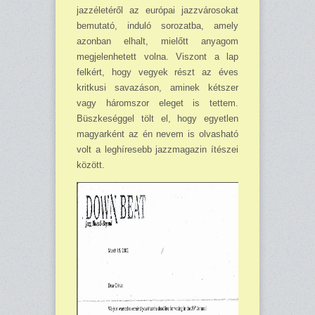
jazzéletéről az európai jazzvárosokat
bemutató, induló soro­zatba, amely
azonban elhalt, mielőtt anyagom
megjelenhetett volna. Viszont a lap
felkért, hogy vegyek részt az éves
kritkusi savazáson, aminek kétszer
vagy háromszor eleget is tettem.
Büszkeséggel tölt el, hogy egyetlen
magyarként az én nevem is olvasható
volt a leghíresebb jazzmagazin ítészei
között.