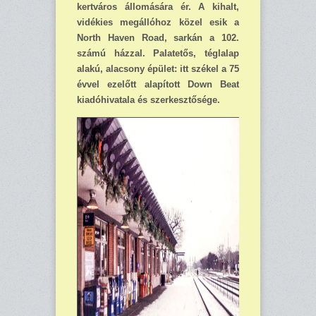
kertváros állomására ér. A kihalt,
vidékies megállóhoz közel esik a
North Haven Road, sarkán a 102.
számú házzal. Palatetős, téglalap
alakú, ala­csony épület: itt székel a 75
évvel ezelőtt alapított Down Beat
kiadóhivatala és szerkesz­tősége.