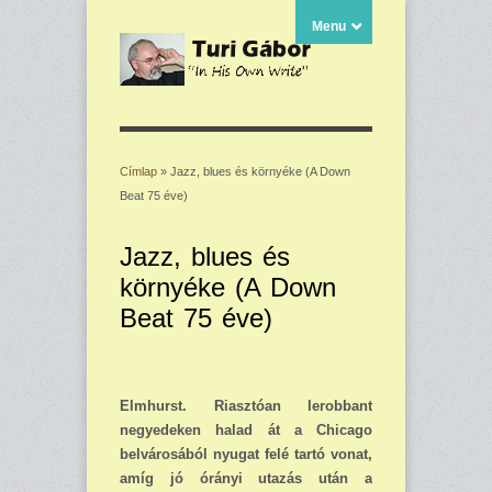
Menu
Címlap
» Jazz, blues és környéke (A Down
Beat 75 éve)
Jelenlegi hely
Jazz, blues és
környéke (A Down
Beat 75 éve)
Elmhurst. Riasztóan lerobbant
negyedeken halad át a Chicago
belvárosából nyugat felé tartó vonat,
amíg jó órányi utazás után a