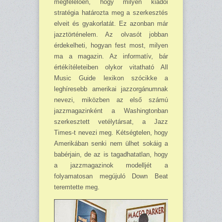
megfelelően, hogy milyen kiadói
stratégia határozta meg a szer­kesztés
elveit és gyakorlatát. Ez azonban már
jazztörténelem. Az olvasót jobban
érdekelheti, hogyan fest most, milyen
ma a magazin. Az informatív, bár
értékítéleteiben olykor vitatható All
Music Guide lexikon szócikke a
leghíresebb amerikai jazzorgánumnak
nevezi, miközben az első számú
jazzmagazinként a Washingtonban
szerkesztett vetélytársat, a Jazz
Times-t ne­vezi meg. Kétségtelen, hogy
Amerikában senki nem ülhet sokáig a
babérjain, de az is tagad­hatatlan, hogy
a jazzmagazinok modelljét a
folyamatosan megújuló Down Beat
teremtette meg.