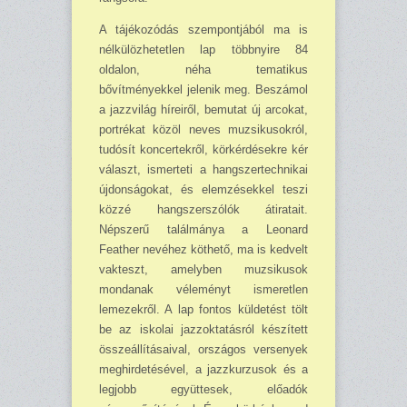
A tájékozódás szempontjából ma is
nélkülözhetetlen lap többnyire 84
oldalon, néha tematikus
bővítményekkel jelenik meg. Beszámol
a jazzvilág híreiről, bemutat új arcokat,
portrékat közöl neves muzsikusokról,
tudósít koncertekről, körkérdésekre kér
választ, ismer­teti a hangszertechnikai
újdonságokat, és elemzésekkel teszi
közzé hangszerszólók átiratait.
Népszerű találmánya a Leonard
Feather nevéhez köthető, ma is kedvelt
vakteszt, amelyben muzsikusok
mondanak véleményt ismeretlen
lemezekről. A lap fontos küldetést tölt
be az iskolai jazzoktatásról készített
összeállításaival, országos versenyek
meghirdetésével, a jazz­kurzusok és a
legjobb együttesek, előadók