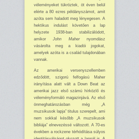
véleményeket tükröztek, öt éven belül
elérte a 80 ezres példányszámot, amit
azóta sem haladott meg lényegesen. A
hektikus indulást követően a lap
helyzete 1938-ban stabil­i­zálódott,
amikor
John Maher
nyomdász
vásárolta meg a kiadói jogokat,
amelyek azóta is a család tulajdonában
vannak.
Az amerikai versenyszellemben
edződött, szigorú felfogású Maher
irányítása alatt vált a Down Beat az
amerikai jazz első számú hírközlő és
véleményformáló magazinjává. Az első
önmeghatározásban még „A
muzsikusok lapja” titulus szerepelt, ami
nem sokkal később „A muzsikusok
bibliája” elnevezéssé változott. A 70-es
években a rockzene térhódítása súlyos
identitásválságot okozott a lapnál is. A