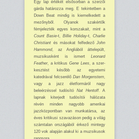
Egy lap értékét elsősorban a szerzői
gárda határozza meg. E tekintetben a
Down Beat mindig is kiemelkedett a
mezőnyből. Olyanok szakértők
fémjelezték egyes korszakait, mint a
Count Basie
-t,
Billie Holiday
-t,
Charlie
Christiant
és másokat felfedező
John
Hammond
, az Angliából áttelepült,
muzsikusként is ismert
Leonard
Feather
, a kritikus
Gene Lees
, a szer­
kesztést később az egyetemi
katedrával felcserélő
Dan Morgenstern
,
vagy a jazz életformáról nagy
beleérzéssel tudósító
Nat Hentoff
. A
lapnak kiterjedt tudósítói hálózata
révén minden nagyobb amerikai
jazzközpontban van munkatársa, az
éves kritikusi szavazáson pedig a világ
számtalan országából érkező mintegy
120 vok alapján alakul ki a muzsikusok
rangsora.