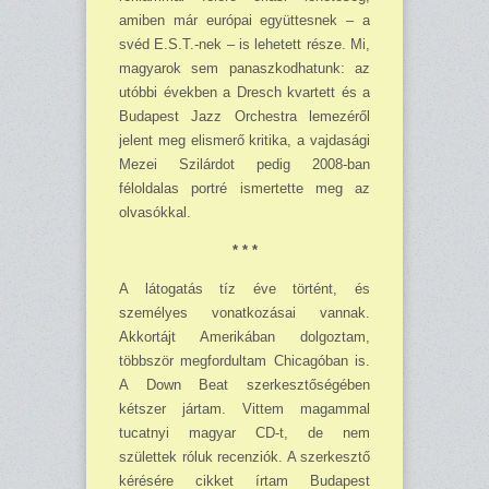
amiben már európai együttesnek – a
svéd E.S.T.-nek – is lehetett része. Mi,
magyarok sem panaszkodhatunk: az
utóbbi években a Dresch kvartett és a
Budapest Jazz Orchestra lemezéről
jelent meg elismerő kritika, a vajdasági
Mezei Szilárdot pedig 2008-ban
féloldalas portré ismertette meg az
olvasókkal.
* * *
A látogatás tíz éve történt, és
személyes vonatkozásai vannak.
Akkortájt Amerikában dolgoz­tam,
többször megfordultam Chicagóban is.
A Down Beat szerkesztőségében
kétszer jártam. Vittem magammal
tucatnyi magyar CD-t, de nem
születtek róluk recenziók. A szerkesztő
kérésére cikket írtam Budapest