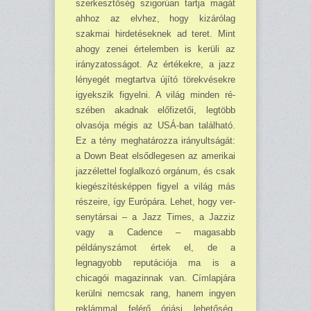
szerkesztőség szigorúan tartja magát
ahhoz az elvhez, hogy kizárólag
szakmai hirdetéseknek ad teret. Mint
ahogy zenei értelemben is kerüli az
irány­zatosságot. Az értékekre, a jazz
lényegét megtartva újító törekvésekre
igyekszik figyelni. A világ minden ré­
szében akadnak előfizetői, legtöbb
olvasója mégis az USÁ-ban található.
Ez a tény meg­határozza irányultságát:
a Down Beat elsődlegesen az amerikai
jazzélettel foglalkozó orgá­num, és csak
kiegészítésképpen figyel a világ más
részeire, így Európára. Lehet, hogy ver­
senytársai – a Jazz Times, a Jazziz
vagy a Cadence – magasabb
példányszámot értek el, de a
legnagyobb reputációja ma is a
chicagói magazinnak van. Címlapjára
kerülni nemcsak rang, hanem ingyen
reklámmal felérő óriási lehetőség,