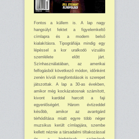
Fontos a küllem is. A lap nagy
hangsúlyt fektet a figyelemkeltő
címlapra és a modern belső
kialakításra. Tipográfiája mindig egy
lépéssel a kor uralkodó vizuális
szemlélete előtt járt.
Színhasználatában, az amerikai
felfogásból következő módon, időnként
zenén kívüli megfontolások is szerepet
játszottak. A lap a 30-as években,
amikor még kockázatosnak szá­mított,
kivont karddal harcolt a faji
egyenlőségért. Három évtizeddel
később, amikor az avant­gárd
térhódítása miatt egyre több néger
muzsikus került címlapjára, szembe
kellett néznie a társadalmi tiltakozással
és a hirdetések számának