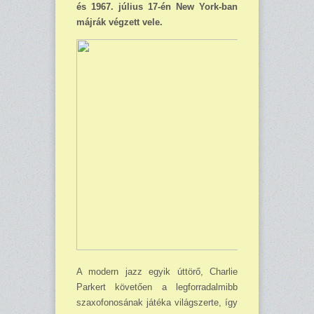
és 1967. július 17-én New York-ban
májrák végzett vele.
A modern jazz egyik úttörő, Charlie
Parkert követően a legforradalmibb
szaxofonosának játéka világszerte, így