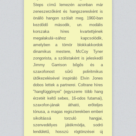
Steps című lemezén azonban már
zeneszerzőként és hangszeresként is
önálló hangon szólalt meg. 1960-ban
kezdődő második, un. modális
korszaka híres kvartettjének
megalakulá¬sához kapcsolódik,
amelyben a tömör blokkakkordok
dinamikus mestere, McCoy Tyner
zongorista, a szólistaként is jeleskedő
Jimmy Garrison bőgős és a
szaxofonost sűrű poliritmikus
ütőkezelésével inspiráló Elvin Jones
dobos lettek a partnerei. Coltrane híres
"hangfüggönyei" (egyszerre több hang
érzetét keltő sebes, 16-odos futamai),
szaxofon-jának átható, erőteljes
tónusa, a magas regiszterekben emberi
sikoltássá torzuló hangjai,
szenvedélyes játékmódja, sodró
lendületű, hosszú rögtönzései új