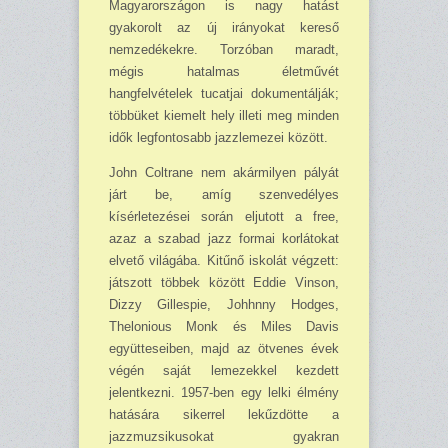
Magyarországon is nagy hatást
gyakorolt az új irányokat kereső
nemzedékekre. Torzóban maradt,
mégis hatalmas életművét
hangfelvételek tucatjai dokumentálják;
többüket kiemelt hely illeti meg minden
idők legfontosabb jazzlemezei között.
John Coltrane nem akármilyen pályát
járt be, amíg szenvedélyes
kísérletezései során eljutott a free,
azaz a szabad jazz formai korlátokat
elvető világába. Kitűnő iskolát végzett:
játszott többek között Eddie Vinson,
Dizzy Gillespie, Johhnny Hodges,
Thelonious Monk és Miles Davis
együtteseiben, majd az ötvenes évek
végén saját lemezekkel kezdett
jelentkezni. 1957-ben egy lelki élmény
hatására sikerrel lekűzdötte a
jazzmuzsikusokat gyakran