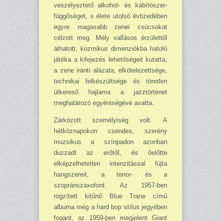
veszélyeztető alkohol- és kábítószer-
függőséget, s élete utolsó évtizedében
egyre magasabb zenei csúcsokat
célzott meg. Mély vallásos érzülettől
áthatott, kozmikus dimenziókba hatoló
játéka a kifejezés lehetőségeit kutatta;
a zene iránti alázata, elkötelezettsége,
technikai felkészültsége és töretlen
útkereső hajlama a jazztörténet
meghatározó egyéniségévé avatta.
Zárkózott személyiség volt. A
hétköznapokon csendes, szerény
muzsikus a színpadon azonban
duzzadt az erőtől, és őelőtte
elképzelhetetlen intenzitással fújta
hangszereit, a tenor- és a
szopránszaxofont. Az 1957-ben
rögzített kitűnő Blue Trane című
albuma még a hard bop stílus jegyében
fogant, az 1959-ben megjelent Giant