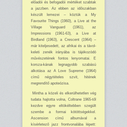
előadói és befogadói mértéket szabtak
a jazzben. Az ebben az időszakban
készült lemezei – köztük a My
Favourite Things (1960), a Live at the
Village Vanguard (1961), az
Impressions (1961-63), a Live at
Birdland (1963), a Crescent (1964) –
már kiteljesedett, az afrikai és a távol-
keleti zenék irányába is tájékozódó
művészetének fontos lenyomatai. E
korsza-kának legnagyobb szabású
alkotása az A Love Supreme (1964)
című négytételes szvit, hitének
megrendítő apoteózisa.
Mintha a közeli és elkerülhetetlen vég
tudata hajtotta volna, Coltrane 1965-től
kezdve egyre eltökéltebben szegült
szembe a formai kötöttségekkel.
Ascension című albumával a
kísérletező jazz frontvonalába lépett: