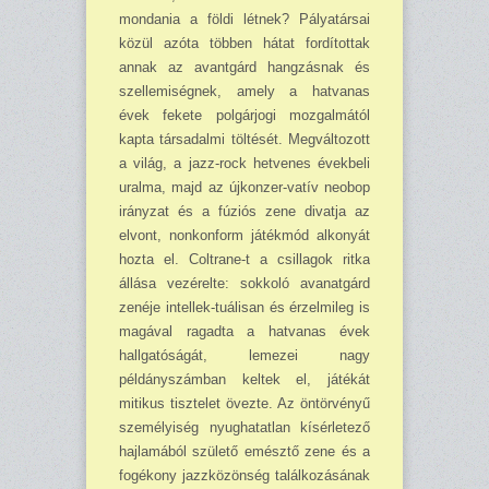
mondania a földi létnek? Pályatársai
közül azóta többen hátat fordítottak
annak az avantgárd hangzásnak és
szellemiségnek, amely a hatvanas
évek fekete polgárjogi mozgalmától
kapta társadalmi töltését. Megváltozott
a világ, a jazz-rock hetvenes évekbeli
uralma, majd az újkonzer-vatív neobop
irányzat és a fúziós zene divatja az
elvont, nonkonform játékmód alkonyát
hozta el. Coltrane-t a csillagok ritka
állása vezérelte: sokkoló avanatgárd
zenéje intellek-tuálisan és érzelmileg is
magával ragadta a hatvanas évek
hallgatóságát, lemezei nagy
példányszámban keltek el, játékát
mitikus tisztelet övezte. Az öntörvényű
személyiség nyughatatlan kísérletező
hajlamából születő emésztő zene és a
fogékony jazzközönség találkozásának