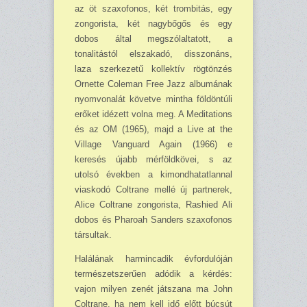
az öt szaxofonos, két trombitás, egy
zongorista, két nagybőgős és egy
dobos által megszólaltatott, a
tonalitástól elszakadó, disszonáns,
laza szerkezetű kollektív rögtönzés
Ornette Coleman Free Jazz albumának
nyomvonalát követve mintha földöntúli
erőket idézett volna meg. A Meditations
és az OM (1965), majd a Live at the
Village Vanguard Again (1966) e
keresés újabb mérföldkövei, s az
utolsó években a kimondhatatlannal
viaskodó Coltrane mellé új partnerek,
Alice Coltrane zongorista, Rashied Ali
dobos és Pharoah Sanders szaxofonos
társultak.
Halálának harmincadik évfordulóján
természetszerűen adódik a kérdés:
vajon milyen zenét játszana ma John
Coltrane, ha nem kell idő előtt búcsút