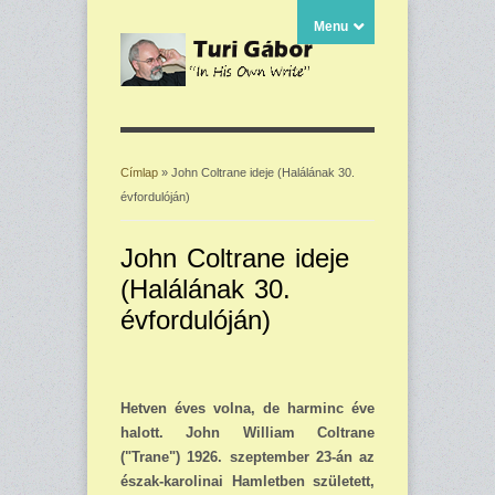
Menu
Címlap
» John Coltrane ideje (Halálának 30.
évfordulóján)
Jelenlegi hely
John Coltrane ideje
(Halálának 30.
évfordulóján)
Hetven éves volna, de harminc éve
halott. John William Coltrane
("Trane") 1926. szeptember 23-án az
észak-karolinai Hamletben született,