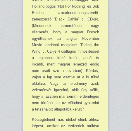
Holland bőgős ‘Not For Nothing’ és Bob
Belden szaxofonos-hangszerelő-
zeneszerző ‘Black Dahlia’ c. CD-jét.
(Mindennek ismeretében nagy
elismerés, hogy a magyar Dresch
együttesnek az angliai November
Music kiadónál megjelent ‘Riding the
Wind’ c. CD-je 4 csillagos minősítéssel
a legjobbak közé került, annál is
inkább, mert magyar lemezről eddig
nem esett szó a rovatban). Kérdés,
vajon a lap nem esett-e át a ló túlsó
oldalára. Vagy az ered­mény azok
véleményét igazolná, akik úgy vélik,
hogy a jazzben már semmi érdemleges
nem történik, ez az előadási gyakorlat
a tetszhalott állapotába került?
Kétségtelenül más időket élünk ahhoz
képest, amikor az évtizedek múlása