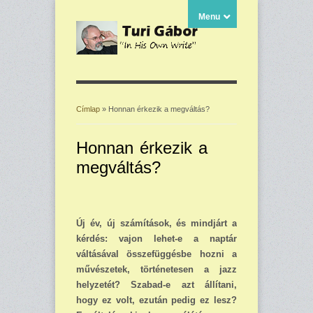
Menu
Címlap
» Honnan érkezik a megváltás?
Jelenlegi hely
Honnan érkezik a
megváltás?
Új év, új számítások, és mindjárt a
kérdés: vajon lehet-e a naptár
váltásával összefüggésbe hozni a
művészetek, történetesen a jazz
helyzetét? Szabad-e azt állítani,
hogy ez volt, ezután pedig ez lesz?