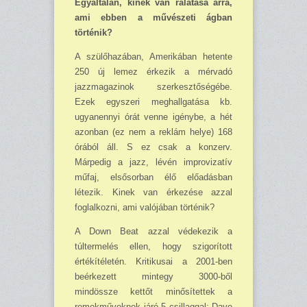
Egyáltalán, kinek van rálátása arra,
ami ebben a művészeti ágban
történik?
A szülő­ha­zában, Amerikában hetente
250 új lemez érkezik a mérvadó
jazzmagazinok szerkesz­tőségébe.
Ezek egyszeri meghallgatása kb.
ugyanennyi órát venne igénybe, a hét
azonban (ez nem a reklám helye) 168
órából áll. S ez csak a konzerv.
Márpedig a jazz, lévén improvizatív
műfaj, elsősorban élő előadásban
létezik. Kinek van érkezése azzal
foglalkozni, ami valójában történik?
A Down Beat azzal védekezik a
túltermelés ellen, hogy szigorított
értékítéletén. Kritikusai a 2001-ben
beérkezett mintegy 3000-ből
mindössze kettőt minősítettek a
remekműveknek járó 5 csillaggal: Dave