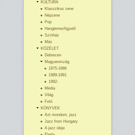
KULTÚRA
Klasszikus zene
Népzene
Pop
Hanglemezfigyelő
Színház
Más
KÖZÉLET
Debrecen
Magyarország
1975-1988
1989-1991
1992-
Média
Világ
Fotó
KÖNYVEK
Azt mondom, jazz
Jazz from Hungary
A jazz ideje
Életfa