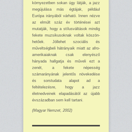
környezetben sokan úgy látják, a jazz
megújulása más égtájak, például
Európa irányából várható. Innen nézve
az elmúlt száz év történései azt
mutatják, hogy a stílusváltások mindig
fekete muzsikusoknak voltak köszön­
hetőek. Jóllehet szociális és
műveltségbeli hátrányaik miatt az afro-
amerikaiaknak csak el­enyésző
hányada hallgatja és műveli ezt a
zenét, a fekete népesség
számarányának jelentős növekedése
és sorstudata alapot ad a
feltételezésre, hogy a jazz
életnedveinek elapadásától az újabb
évszázadban sem kell tartani.
(Magyar Nemzet, 2002)