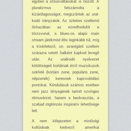
egyben a stílusváltásokat is hozott. A
pluralizmus felszámolta a
kizárólagosságot, megszűntek az ural­
kodó irányzatok. Az üzleties szellemű
őshazában az ezredfordulót a
törzsvonal, a blues-os alapú main
stream játékmód élte leginkább túl, míg
a kísérletező, un. avantgárd szellem
szárazra vetett halként kapkod levegő
után. Az uralkodó nyelvezet
kötöttségeit korlátnak érző mu­zsikusok
sokfelé (kortárs zene, populáris zene,
népzenék) keresnek kapcsolódási
pontokat. Kiindulásuk számos esetben
nem jazz lényegének tartott szvinges
ritmusérzet, hanem a be­olvasztás, a
szabad rögtönzés inspiratív lehetősége
lett.
A nem kifejezeten a minőségi
kultúrának kedvező amerikai