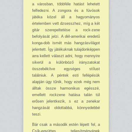
a városban, többféle hatást lehetett
felfedezni. A zongora és a fúvósok
játéka közel áll a hagyományos
értelemben vett dzsessz­hez, míg a két
gitár szerepeltetése a rock-zene
befolyását jelzi. A dél-amerikai eredetű
konga-dob ismét más hangzásvilágot
jelentett. Így játékuknak tulajdonképpen
arra kellett választ adni, hogy mennyire
sikerül a különböző irányzatokat
összebékítve egységes stílust
találniuk. A péntek esti fellépésük
alapján úgy tűnik, hogy ezek még nem
álltak össze harmonikus egésszé,
emellett rockzene hatása talán túl
erősen jelentkezik, s ez a zenekar
hangzását ol­dot­tabbá, könnyedebbé
teszi.
Bár csak a második estén lépett fel, a
Csík-együttes teljesítményének