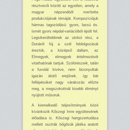
résztvevői között az egyetlen, amely a
magyar nép­zenéből merítette
produkciójának témáját. Kompozíciójuk
hármas tagozódású: gyors, lassú és.
ismét gyors népdal-variációból épült fel.
Legsikerültebbnek az utolsó rész, a
Dunáról fúj a szél feldolgozását
éreztük, a középső dallam, az
Elmegyek, elmegyek értelmezését
vitatható­nak tartjuk. Szólórészeik, talán
a fuvolát kivéve, nem bizonyultak
igazán átütő erejűnek, így bár
fellépésüket nagy várakozás előzte
meg, a megszokottnál kisebb élményt
nyújtott mű­so­ruk.
A kiemelkedő teljesítmények közé
kívánkozik Kőszegi Imre együttesének
előadása is. Kőszegi hangszertudása
mellett osztrák bőgősük játéka aratott