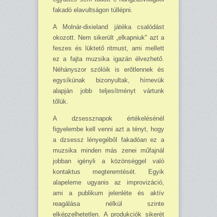
fakadó elavultságon túllépni.
A Molnár-dixieland játéka csalódást
okozott. Nem sikerült „elkapniuk" azt a
feszes és lük­tető ritmust, ami mellett
ez a fajta muzsika igazán élvezhető.
Néhányszor szólóik is erőt­lennek és
egysíkúnak bizonyultak, hírnevük
alapján jobb teljesítményt vártunk
tőlük.
A dzsessznapok értékelésénél
figyelembe kell venni azt a tényt, hogy
a dzsessz lényegéből fakadóan ez a
muzsika minden más zenei műfajnál
jobban igényli a közönséggel való
kontak­tus megteremtését. Egyik
alapeleme ugyanis az improvizáció,
ami a publikum jelenléte és ak­tív
reagálása nélkül szinte
elképzelhetetlen. A produkciók sikerét