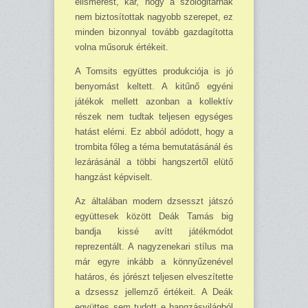
elismerést, kár, hogy a szóló­gitárnak
nem biztosítottak nagyobb szerepet, ez
minden bizonnyal tovább gazdagította
volna műsoruk értékeit.
A Tomsits együttes produkciója is jó
benyomást keltett. A kitűnő egyéni
játékok mellett azonban a kollektív
részek nem tudtak teljesen egységes
hatást elérni. Ez abból adódott, hogy a
trombita főleg a téma bemutatásánál és
lezárásánál a többi hangszertől elütő
hangzást kép­viselt.
Az általában modern dzsesszt játszó
együttesek között Deák Tamás big
bandja kissé avítt játékmódot
reprezentált. A nagyzenekari stílus ma
már egyre inkább a könnyűzenével
határos, és jórészt teljesen elveszítette
a dzsessz jellemző értékeit. A Deák
együttes sem tudott e hang­zásvilágból