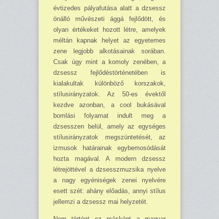
évtizedes pályafutása alatt a dzsessz
önálló művé­szeti ággá fejlődött, és
olyan értékeket hozott létre, amelyek
méltán kapnak helyet az egye­temes
zene legjobb alkotásainak sorában.
Csak úgy mint a komoly zenében, a
dzsessz fejlő­déstörténetében is
kialakultak különböző korszakok,
stílusirányzatok. Az 50-es évektől
kezdve azonban, a cool bukásával
bomlási folyamat indult meg a
dzsesszen belül, amely az egységes
stílusirányzatok megszüntetését, az
izmusok határainak egybemosódását
hozta magával. A modern dzsessz
létrejöttével a dzsesszmuzsika nyelve
a nagy egyéniségek zenei nyelvére
esett szét: ahány előadás, annyi stílus
jellemzi a dzsessz mai helyzetét.
Nem történt ez másként a magyar