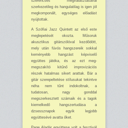
szerencsés megválasztásával
szerkezetileg és hangulatilag is igen jól
megkomponált, egységes előadást
nyújtottak.
A Szófiai Jazz Quintett az első este
meglepetését okozta. Műsoruk
akusztikus gitárszóló­val kezdődött,
mely után fúvós hangszereik sokkal
keményebb hangzást képviselő
együttes játéka, és az ezt meg-
megszakító kitűnő improvizációs
részek hatalmas sikert arattak. Bár a
gitár szerepeltetése stílusukat tekintve
néha nem tűnt indokoltnak, a
tudatosan, nagy gonddal
megszerkesztett számaik és a tagok
kiemelkedő hangszertudása a
dzsessznapok egyik legjobb
együttesévé avatta őket.
Pege Aladár együttese volt a fesztivál