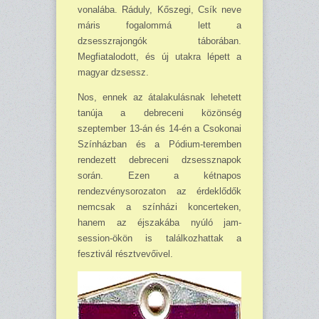
vonalába. Ráduly, Kőszegi, Csík neve
máris fogalommá lett a
dzsesszrajongók táborában.
Megfiatalodott, és új utakra lépett a
magyar dzsessz.
Nos, ennek az átalakulásnak lehetett
tanúja a debreceni közönség
szeptember 13-án és 14-én a Csokonai
Színházban és a Pódium-teremben
rendezett debreceni dzsessznapok
során. Ezen a kétnapos
rendezvénysorozaton az érdeklődők
nemcsak a színházi koncerteken,
hanem az éjszakába nyúló jam-
session-ökön is találkozhattak a
fesztivál résztvevőivel.