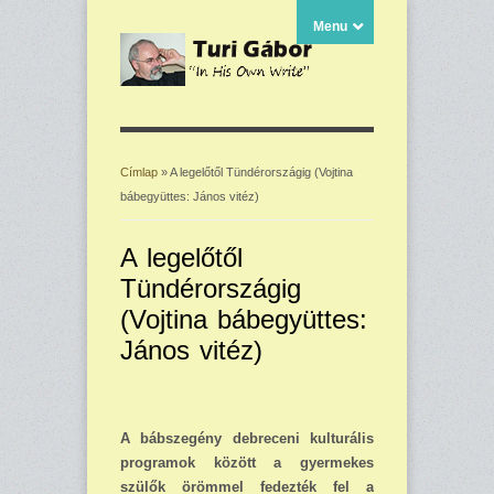
Menu
Címlap
» A legelőtől Tündérországig (Vojtina
bábegyüttes: János vitéz)
Jelenlegi hely
A legelőtől
Tündérországig
(Vojtina bábegyüttes:
János vitéz)
A bábszegény debreceni kulturális
programok között a gyermekes
szülők örömmel fedezték fel a