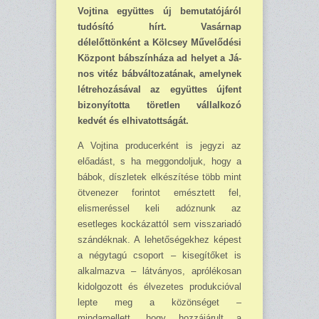
Vojtina együttes új bemutatójáról
tudósító hírt. Vasárnap
délelőttönként a Kölcsey Műve­lődési
Központ bábszínháza ad helyet a Já­
nos vitéz bábváltozatának, amelynek
létrehozásával az együttes újfent
bizonyította töretlen vállalkozó
kedvét és el­hivatottságát.
A Vojtina produ­cerként is jegyzi az
előadást, s ha meggondoljuk, hogy a
bábok, díszletek elkészítése több mint
ötvenezer forintot emésztett fel,
elismeréssel keli adóz­nunk az
esetleges kockázattól sem visszariadó
szándéknak. A lehetőségekhez képest
a négytagú csoport – kisegítőket is
alkal­mazva – látványos, aprólékosan
kidolgozott és élve­zetes produkcióval
lepte meg a közönséget –
mindamellett, hogy hozzájárult a