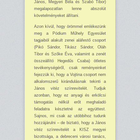
János, Megyeri Béla és Szabó Tibor)
megala­pozatlan lenne abszolút
követelményeket állítani.
Azon kívül, hogy örömmel emlékezünk
meg a Pódium Műhely Egyesület
tagjaiból alakult zenei aláfestő csoport
(Pikó Sándor, Tikász Sándor, Oláh
Tibor és Szőke Éva, va­lamint a zenét
összeállító Hegedűs Csaba) ötletes
tevékeny­ségéről, csak reményeinket
fejezzük ki, hogy a Vojtina cso­port nem
alkalomszerű kirándulásnak tekinti a
János vitéz színrevitelét. Tudjuk
azonban, hogy ez anyagi és erkölcsi
támogatás nélkül erőt meghaladó
feladatra késztetné az együttest.
Sajnos, mi csak az utóbbihoz tudunk
hozzájárulni – de biztató, hogy a János
vitéz színrevitelét a KISZ me­gyei
bizottsága, a debreceni városi tanács,