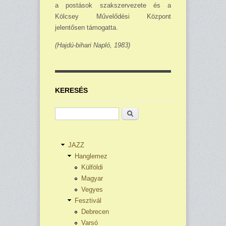
a postások szakszervezete és a
Kölcsey Művelődési Központ
jelentősen tá­mogatta.
(Hajdú-bihari Napló, 1983)
KERESÉS
Keresés
JAZZ
Hanglemez
Külföldi
Magyar
Vegyes
Fesztivál
Debrecen
Varsó