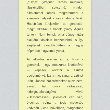
„díszlet” (Wágner Ta­más munkája)
illúziókeltően sokszínű; minden
alkalommal képes megteremteni a
színpadi helyzet kívánta atmoszférát.
Hasonlóan kifejezőek és gondosan
megmunkáltak a bábok (Nagy Ágnes
tervei). Nem térnek el a János vitéz
alakjáról kialakult képzetünktől, s így
segítenek továbbörökíteni a magyar
népmeséi hagyományokat.
Az előadás erénye az is, hogy a
gyerekek – egy mozzanat kivételével
–- képesek követni a zsúfolt
cselekményt. Ez a mozzanat a szünet
után, Jancsi hazatérésekor okoz némi
zavart túl gyors váltásaival,
kidolgozatlanságával. Mivel
kulcsfontosságú jelenetről van szó,
érdemes volna a jobb megértés
kedvéért kicsit bővebben, nyugodtabb