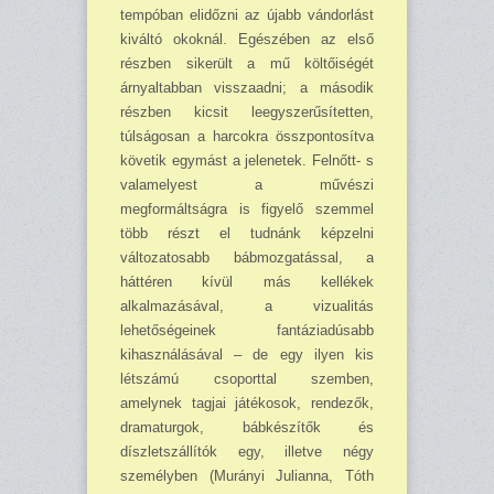
tempóban elidőzni az újabb vándorlást
kiváltó okoknál. Egészében az első
részben sikerült a mű költőiségét
árnyaltabban vissza­adni; a második
részben kicsit leegyszerűsítetten,
túlságo­san a harcokra összpontosítva
követik egymást a jelenetek. Felnőtt- s
valamelyest a művészi
megformáltságra is figyelő szemmel
több részt el tudnánk képzelni
változatosabb báb­mozgatással, a
háttéren kívül más kellékek
alkalmazásával, a vizualitás
lehetőségeinek fantáziadúsabb
kihasználásával – de egy ilyen kis
létszámú csoporttal szemben,
amelynek tagjai játékosok, rendezők,
dramaturgok, báb­készítők és
díszletszállítók egy, illetve négy
személyben (Murányi Ju­lianna, Tóth