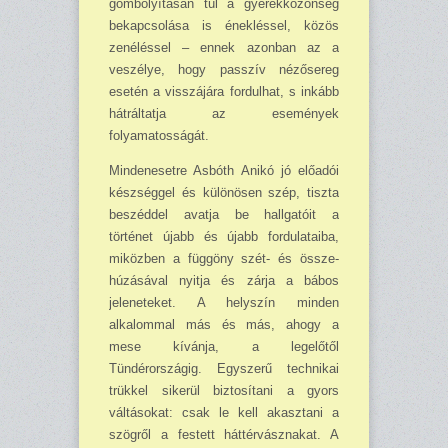
gombolyításán túl a gyerekközönség
bekapcsolása is énekléssel, közös
zenéléssel – ennek azonban az a
veszé­lye, hogy passzív nézősereg
esetén a visszájára fordulhat, s inkább
hátráltatja az események
folyamatosságát.
Mindenesetre Asbóth Anikó jó előadói
készséggel és külö­nösen szép, tiszta
beszéddel avatja be hallgatóit a
történet újabb és újabb fordulataiba,
miközben a függöny szét- és össze­
húzásával nyitja és zárja a bábos
jeleneteket. A hely­szín minden
alkalommal más és más, ahogy a
mese kíván­ja, a legelőtől
Tündérországig. Egyszerű technikai
trükkel sikerül biztosítani a gyors
váltásokat: csak le kell akasztani a
szögről a festett háttérvásznakat. A