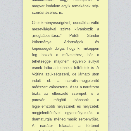
magyar irodalom egyik remekének nép­
szerűsítéséhez is.
Cselekményességével, csodákba váltó
mesevilágával szin­te kívánkozik a
„megbábosí­tás­ra” Petőfi Sándor
költemé­nye. Adottságok és
képességek dolga, hogy ki miképpen
fog hozzá a művelethez, bár a
tehetséggel majdnem egyenlő súllyal
esnek latba a technikai feltételek is. A
Vojtina szük­ségszerű, de járható úton
indult el: a narratív-megjelenítő
módszert választotta. Azaz a narrátorra
bízta az elbeszélő szerepét, s a
paraván mögötti bábosok a
legjellemzőbb hely­színek és helyzetek
megjelenítésével egyensúlyozzák a
dra­maturgiai mérleg másik ser­penyőjét.
A narrátor feladata a történet