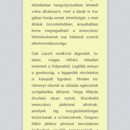
előadásban hangsúlyo­sabban lehetett
volna alkal­mazni, mert a darab is ma­
gában hordja ennek lehetősé­gét, s mert
általuk összetet­tebben, árnyaltabban
lenne megragadható a reneszánsz
feltö­rekvésének mai ítéle­tünk szerinti
ellentmondásos­sága.
Gali László rendkívül átgondolt, tu­
datos, magas hőfokú előadást
teremtett a Volponéból. Leg­főbb erénye
a gondosság, a legapróbb részletekre
is ki­terjedő figyelem. Minden kö­
rülményt sikerült az előadás egészének
szolgálatába állí­tania: Varga Mátyás
díszle­tei olyan nyitott, illúziókeltő
reneszánsz játékteret alkot­nak,
amelyek tág mozgásle­hetőséget
biztosítanak a szí­nészeknek; Greguss
Ildikó játékos jelmezei beszédesen