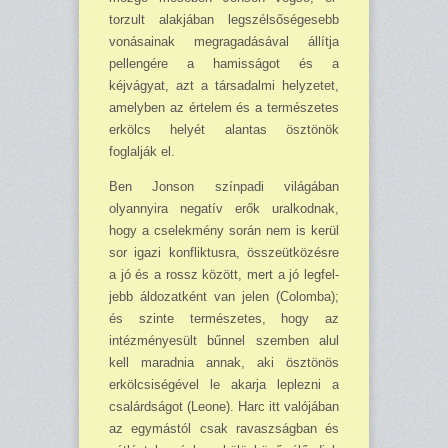
torzult alakjában legszélsősé­gesebb
vonásainak megraga­dásával állítja
pellengére a hamisságot és a
kéjvágyat, azt a társadalmi helyzetet,
amelyben az értelem és a természetes
erkölcs helyét alantas ösztönök
foglalják el.
Ben Jonson színpadi vilá­gában
olyannyira negatív erők uralkodnak,
hogy a cse­lekmény során nem is kerül
sor igazi konfliktusra, össze­ütközésre
a jó és a rossz kö­zött, mert a jó legfel­
jebb ál­dozatként van jelen (Colom­ba);
és szinte természetes, hogy az
intézményesült bűn­nel szemben alul
kell marad­nia annak, aki ösztönös
erkölcsiségével le akarja leplez­ni a
csalárd­ságot (Leone). Harc itt valójában
az egymás­tól csak ravaszságban és