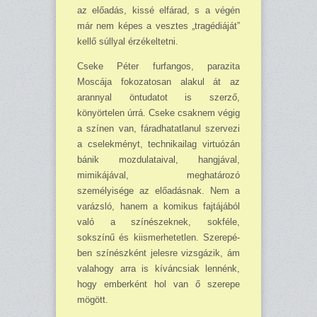
az előadás, kissé elfárad, s a végén
már nem képes a vesz­tes „tragédiáját”
kellő súllyal érzékeltetni.
Cseke Péter furfangos, pa­razita
Moscája fokozatosan alakul át az
arannyal öntu­datot is szerző,
könyörtelen úrrá. Cseke csaknem végig
a színen van, fáradhatatlanul szervezi
a cselek­ményt, tech­nikailag virtuózán
bánik mozdulataival, hangjával,
mimikájával, meghatározó
személyisége az előadásnak. Nem a
varázsló, hanem a ko­mikus fajtájából
való a szí­nészeknek, sokféle,
sokszínű és kiismerhetetlen. Szerepé­
ben színészként jelesre vizs­gázik, ám
valahogy arra is kíváncsiak lennénk,
hogy emberként hol van ő szerepe
mögött.