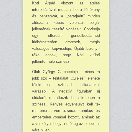
Kóti Árpád viszont az át­élés
intenzitásával mutatja be a féltékeny
és pénzsóvár, a „barát­jáért” minden
áldo­zatra képes velencei polgár
jellemének taszító vonásait. Corvinója
egy elferdült gon­dolkodásmód
lúdbőröztetően groteszk, mégis
valóságos képviselője. Újabb bizo­nyí­
téka annak, hogy Kóti kitűnő
jellemformáló színész.
Oláh György Carbacciója – nincs rá
jobb szó – teli­találat; „túlélés” jelenete
fé­lelmetes színpadi pillanato­kat
varázsol. A negatív figu­rában új
oldaláról mutatko­zik be sikeresen a
színész. Kényes egyensúlyt kell te­
remtenie a vén uzsorás ko­mikus és
embertelen vonásai között, aminek az
a veszélye, hogy a mérleg az előbbi ja­
vára billen.