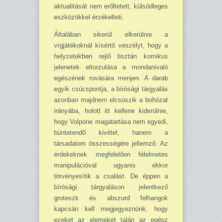
aktualitását nem erőltetett, külsőd­leges
eszkö­zökkel érzékelteti.
Általában sikerül elkerül­nie a
vígjátékoknál kísértő veszélyt, hogy a
helyzetekben rejlő tisztán komikus
jelene­tek eltorzulása a mondaniva­ló
egészének rovására men­jen. A darab
egyik csúcs­pontja, a bírósági tárgyalás
azonban majdnem elcsúszik a bohózat
irányába, holott itt kellene kiderülnie,
hogy Volpone magatartása nem egyedi,
büntetendő kivétel, hanem a
társadalom összes­ségére jellemző. Az
érdekek­nek megfelelően félelmetes
manipulációval ugyanis ek­kor
törvényesítik a csalást. De éppen a
bírósági tárgya­láson jelentkező
groteszk és abszurd felhangok
kapcsán kell megjegyeznünk, hogy
ezeket az elemeket talán az egész