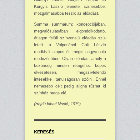
Kurgyis László jelenetei szí­nesebbé,
mozgalmasabbá te­szik az előadást.
Summa summárum: koncepciójában,
megvalósulásá­ban elgondolkodtató,
átlagon felüli színvonalú előadás szü­
letett a Volponéból Gali László
rendkívül alapos és mégis nagyvonalú
rendezésé­ben. Olyan előadás, amely a
közönség minden rétegéhez képes
élvezetesen, megszív­le­lendő
intésekkel, tanulságo­san szólni. Ennél
nemesebb célt pedig aligha tűzhet ki
színház maga elé.
(Hajdú-bihari Napló, 1979)
KERESÉS