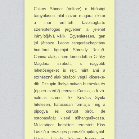
Csikos Sándor (Voltore) a bírósági
tárgyaláson talál igazán magára, ekkor
a már említett távolságtartó
szerepfelfogás jegyében a jelenet
irányítójává válik. Egyenle­tesen, igen
jól játssza Leone tengerészkapitány
bumfordi figuráját Sárosdy Rezső.
Canina alakja nem kimondottan Csáky
Magdára szabott, s nagyobb
lehetőségeket is rejt, mint ami a
színésznő alakításából végül kikereke­
dik. Dzsupin Ibolya naivan butácska és
(éppen ezért?) erényes Canina, a kívá­
nal­mak szerint. Sz. Kovács Gyu­la
hitelesen, hatásosan for­málja meg a
pipogya és kor­rupt bírót, de
ostobaságát kissé túlhangsúlyozza.
Mulat­ságos karaktert teremtett Kiss
László a részeges po­roszlókapitányból.
Horányi László, Sólyom Ferenc és