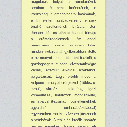
maguknak helyet a remek­művek
sorában. A pénz imá­datának, a
kapzsiság jellem­sorvasztó hatásának,
a kímé­letlen szabadverseny ember­
torzító szellemének bírálata Ben
Jonson előtt és után is állandó témája
a drámairoda­lomnak. Az angol
reneszánsz szerző azonban talán
minden írótársánál gyilkosabban ítél­te
el az aranyat szinte fétis­ként tisztelő, a
gazdagságért minden elvetemültségre
ké­pes, elferdült erkölcsi érték­rendű
polgártársait. Legis­mertebb műve a
Volpone, amelyet erényeivel („többszó­
lamú”, virtuóz cselekmény, igazi
komédiázás, határozott mondanivaló)
és hibáival (té­zismű, típusjellemekkel,
egy­oldalú emberábrázolással)
egyetemben ma is szívesen játszanak
a színházak. A reá­lis és irreális határán
mozgó mesében Jonson végső, el­