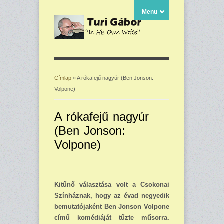
Menu
Címlap
» A rókafejű nagyúr (Ben Jonson:
Volpone)
Jelenlegi hely
A rókafejű nagyúr
(Ben Jonson:
Volpone)
Kitűnő választása volt a Csokonai
Színháznak, hogy az évad negyedik
bemutató­jaként Ben Jonson Volpone
című komédiáját tűzte műsor­ra.