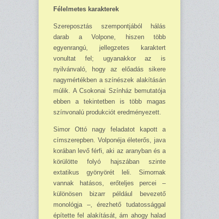
Félelmetes karakterek
Szereposztás szempontjából hálás
darab a Volpone, hi­szen több
egyenrangú, jelleg­zetes karak­tert
vonultat fel; ugyanakkor az is
nyilvánva­ló, hogy az előadás sikere
nagymértékben a szí­nészek alakításán
múlik. A Csokonai Színház bemutatója
ebben a tekintetben is több magas
színvonalú produkciót ered­ményezett.
Simor Ottó nagy feladatot kapott a
címszerepben. Volponéja életerős, java
korában levő férfi, aki az aranyban és a
körülötte folyó hajszá­ban szinte
extatikus gyönyö­rét leli. Simornak
vannak hatásos, erőteljes percei –
különösen bizarr például be­vezető
monológja –, érezhe­tő tudatossággal
építette fel alakítását, ám ahogy halad