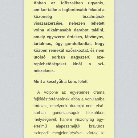
Abban az időszakban ugyanis,
amikor talán a leg­fontosabb feladat a
közönség bizalmának
visszaszerzése, nehezen lehetett
volna alkal­masabb darabot találni,
amely egyszerre érdekes, lát­ványos,
tartalmas, úgy gon­dolkodtat, hogy
közben re­mekül szórakoztat, és nem
utolsó sorban nagyszerű sze­
replehetőségeket kínál a szí­
nészeknek.
Mint a keselyűk a konc felett
A Volpone az egyetemes dráma
fejlődéstörténetének abba a vonulatába
tartozik, amely­nek darabjai nem első­
sorban gondolatiságuk filo­zofikus
mélységével, hanem viszonylag egy­
értelmű alap­eszméjük bravúros
színpadi megjelenítésével vívtak ki