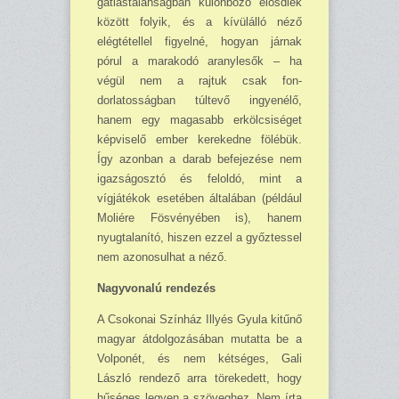
gát­lástalanságban külön­böző élősdiek
között folyik, és a kívülálló néző
elégtétellel fi­gyelné, hogyan járnak
pórul a marakodó aranylesők – ha
végül nem a rajtuk csak fon­
dorlatosságban túltevő in­gyenélő,
hanem egy maga­sabb erkölcsiséget
képviselő ember kerekedne fölébük.
Így azonban a darab befeje­zése nem
igazságosztó és fel­oldó, mint a
vígjátékok ese­tében általában (példá­ul
Moliére Fösvényében is), hanem
nyugtalanító, hiszen ezzel a győztessel
nem azo­nosulhat a néző.
Nagyvonalú rendezés
A Csokonai Színház Illyés Gyula kitűnő
magyar átdolgozásában mutatta be a
Volponét, és nem kétséges, Gali
László rendező arra töreke­dett, hogy
hűséges legyen a szöveghez. Nem írta