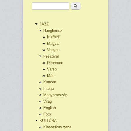
Keresés
JAZZ
Hanglemez
Külföldi
Magyar
Vegyes
Fesztivál
Debrecen
Varsó
Más
Koncert
Interjú
Magyarország
Világ
English
Fotó
KULTÚRA
Klasszikus zene