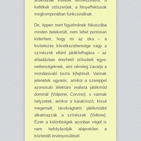
árulkodnak viselőik termé­szetéről; a
kellékek stílsze­rűek, a fényeffektusok
megkomponáltan funkcionálnak.
De, éppen mert figyelmé­nek fókuszába
minden bele­került, nem lehet pontosan
kideríteni, hogy mi az oka – a
kivitelezés következetlen­sége vagy a
színészek eltérő játékfelfogása – az
előadás­ban érezhető stílusbeli egye­
netlenségeknek, ami némileg zavarja a
mondanivaló tisz­ta kifejtését. Vannak
jelene­tek ugyanis, amikor a szerep­pel
azonosuló lélektani rea­lista játékmód
dominál (Vol­pone, Corvino); s vannak
helyzetek, amikor a karakírozó, kissé
megemelt, távol­ságtartó játékmódot
alkal­mazzák a színészek (Voltore).
Ezek a különbségek azonban végül is
nem befolyásolják alapvetően a
közlendő érvé­nyesülését.