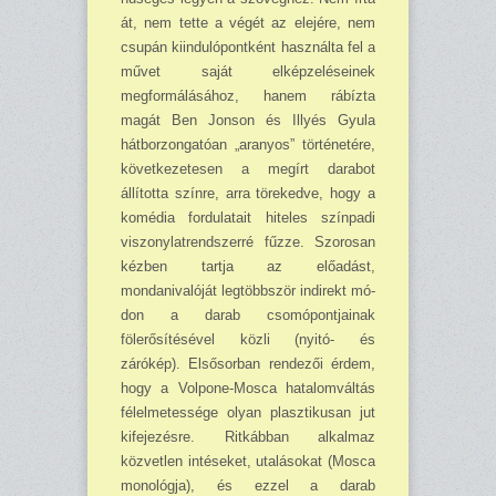
át, nem tette a végét az elejére, nem
csupán kiindulópontként használta fel a
művet saját elképzeléseinek
megformálásához, hanem rábízta
magát Ben Jonson és Illyés Gyula
hátborzongatóan „aranyos” történetére,
következetesen a megírt darabot
állította szín­re, arra törekedve, hogy a
komédia fordulatait hiteles színpadi
viszonylatrendszerré fűzze. Szorosan
kézben tart­ja az előadást,
mondanivaló­ját legtöbbször indirekt mó­
don a darab csomópontjainak
fölerősítésével közli (nyitó- és
zárókép). Elsősor­ban rendezői érdem,
hogy a Volpone-Mosca hatalomvál­tás
félelmetessége olyan plasztikusan jut
kifejezésre. Ritkábban alkalmaz
közvet­len intéseket, utalásokat (Mosca
monológja), és ezzel a darab