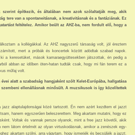
szerint építkezik, és általában nem azok szólaltatják meg, akik
ág tere van a spontaneitásnak, a kreativitásnak és a fantáziának. Ez
tartást feltételez. Amikor beült az AHZ-ba, nem fordult elő, hogy a
lkoztam a kollégákkal. Az AHZ nagyszerű társaság volt, jól éreztem
zámított, mert a próbák és koncertek között adódtak szabad napok.
ék ki a kere­setüket, mások kamaraegyüttesekben játszottak, én pedig a
rból abban az időben öten-hatan tudták csak, hogy mi fán terem ez a
kus műfaj volt.
évei alatt a szabadság hangjaként szólt Kelet-Európába, hallgatása
l szembeni ellenállásnak minősült. A muzsikusok is így közelítettek
jazz alaptulajdonságai közé tartozott. Én nem azért kezdtem el jazzt
yítsam, hanem egyszerűen beleszerettem. Meg akartam mutatni, hogy ez
ként. Voltak és vannak persze olyanok, mint a free jazz követői, akik
Én nem látom értelmét az olyan virtuskodásnak, amikor a zenészek egy­
hez akartam szólni, arra vágytam, hogy ismerjék és becsüljék a jazzt.