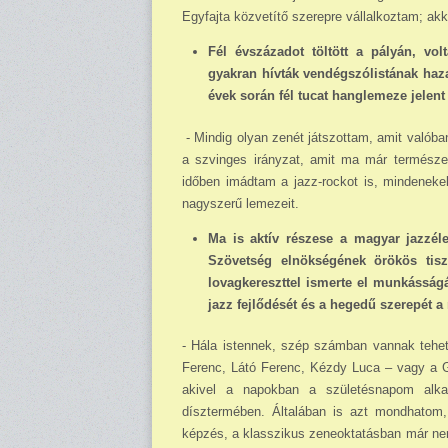
Egyfajta közvetítő szerepre vállalkoztam; akk
Fél évszázadot töltött a pályán, volt
gyakran hívták vendégszólistának hazai
évek során fél tucat hanglemeze jelen
- Mindig olyan zenét játszottam, amit valób
a szvinges irányzat, amit ma már természe
időben imádtam a jazz-rockot is, min­de­nek
nagyszerű lemezeit.
Ma is aktív részese a magyar jazzélet
Szövetség elnökségének örökös tiszt
lovagkereszttel ismerte el munkásságá
jazz fejlődését és a hegedű szerepét 
- Hála istennek, szép számban vannak tehets
Ferenc, Látó Ferenc, Kézdy Luca – vagy a Gra
akivel a napokban a születésnapom alka
dísztermében. Általában is azt mond­hatom,
képzés, a klasszikus zeneoktatásban már nem 