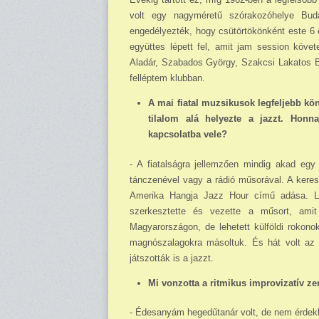
volt egy nagyméretű szórakozóhelye Buda
engedélyezték, hogy csütörtökönként este 6 
együttes lépett fel, amit jam session követ
Aladár, Szabados György, Szakcsi Lakatos Bé
felléptem klubban.
A mai fiatal muzsikusok legfeljebb kön
tilalom alá helyezte a jazzt. Honn
kapcsolatba vele?
- A fiatalságra jellemzően mindig akad egy 
tánczenével vagy a rádió műsorával. A kere
Amerika Hangja Jazz Hour című adása. Le
szerkesztette és vezette a műsort, ami
Magyarországon, de le­hetett külföldi rokon
magnószalagokra másoltuk. És hát volt az é
játszották is a jazzt.
Mi vonzotta a ritmikus improvizatív z
- Édesanyám hegedűtanár volt, de nem érdekl