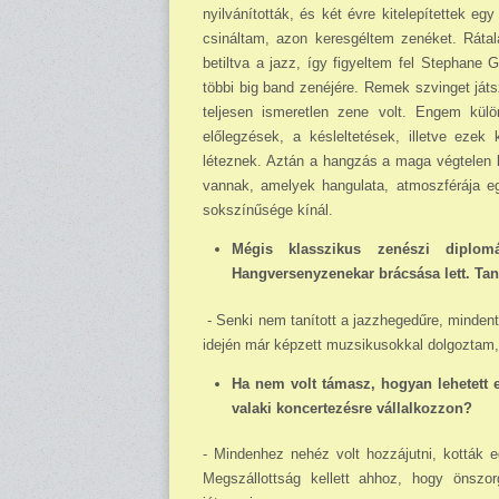
nyilvánították, és két évre kitelepítettek e
csináltam, azon keresgéltem zenéket. Rá­tal
betiltva a jazz, így figyeltem fel Stephane
többi big band zenéjére. Remek szvinget játs
teljesen ismeretlen zene volt. Engem külö
előlegzések, a késleltetések, illetve eze
léteznek. Aztán a hangzás a maga végtelen l
vannak, amelyek hangulata, atmoszférája e
sokszínűsége kínál.
Mégis klasszikus zenészi diplo
Hangversenyzenekar brácsása lett. Tanít
- Senki nem tanított a jazzhegedűre, mindent
idején már képzett muzsikusokkal dolgoztam, 
Ha nem volt támasz, hogyan lehetett el
valaki koncertezésre vállalkozzon?
- Mindenhez nehéz volt hozzájutni, kották e
Megszállottság kellett ahhoz, hogy önszo