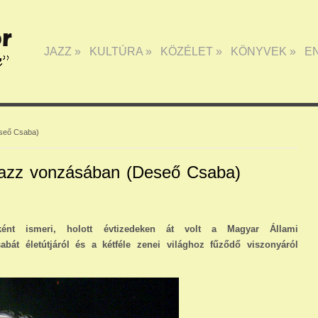
JAZZ
»
KULTÚRA
»
KÖZÉLET
»
KÖNYVEK
»
E
eseő Csaba)
 jazz vonzásában (Deseő Csaba)
ént ismeri, holott évtizedeken át volt a Magyar Állami
bát életútjáról és a kétféle zenei világhoz fűződő viszonyáról