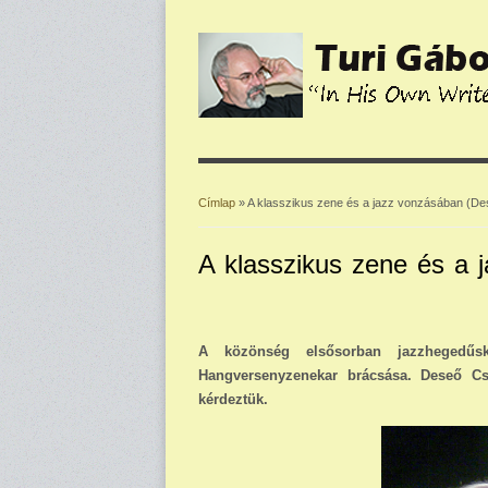
Címlap
» A klasszikus zene és a jazz vonzásában (D
Jelenlegi hely
A klasszikus zene és a
A közönség elsősorban jazzhegedűsk
Hangversenyzenekar brácsása. Deseő Csa
kérdeztük.