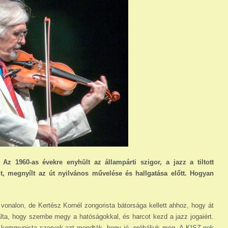
 Az 1960-as évekre enyhült az állampárti szigor, a jazz a tiltott
lt, megnyílt az út nyilvános művelése és hallgatása előtt. Hogyan
vonalon, de Kertész Kornél zongorista bátorsága kellett ahhoz, hogy át
llalta, hogy szembe megy a hatóságokkal, és harcot kezd a jazz jogaiért.
bb kommunista szervek azt mondták, hogy jó, próbáljuk meg. A KISZ-nek