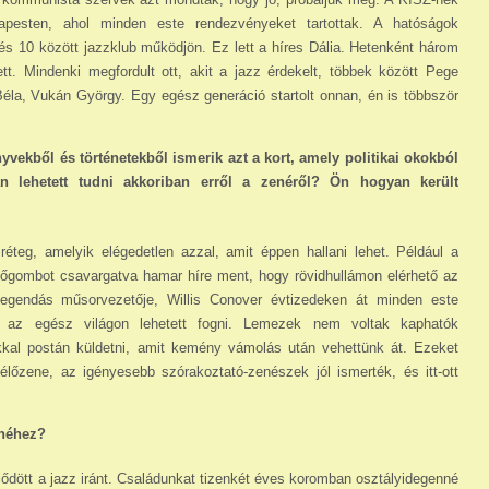
pesten, ahol minden este rendezvényeket tartottak. A hatóságok
és 10 között jazzklub működjön. Ez lett a híres Dália. Hetenként három
ett. Mindenki megfordult ott, akit a jazz érdekelt, többek között Pege
la, Vukán György. Egy egész generáció startolt onnan, én is többször
yvekből és történetekből ismerik azt a kort, amely politikai okokból
an lehetett tudni akkoriban erről a zenéről? Ön hogyan került
réteg, amelyik elégedetlen azzal, amit éppen hallani lehet. Például a
sőgombot csavargatva hamar híre ment, hogy rövidhullámon elérhető az
gendás műsorvezetője, Willis Conover évtizedeken át minden este
t az egész világon lehetett fogni. Lemezek nem voltak kaphatók
okkal postán küldetni, amit kemény vámolás után vehettünk át. Ezeket
lőzene, az igényesebb szórakoztató-zenészek jól ismerték, és itt-ott
enéhez?
ődött a jazz iránt. Családunkat tizenkét éves koromban osztályidegenné