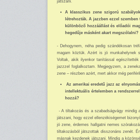
játszani.
A klasszikus zene szigorú szabályok 
létrehozták. A jazzben ezzel szemben t
különböző hozzáállást és előadói maga
hegedűje másként akart megszólalni?
- Dehogynem, néha pedig szándékosan tréfá
magam köztük. Azért is jó munkahelynek s
Voltak, akik ilyenkor tanítással egészített
jazzzel foglalkoztam. Megjegyzem, a zeneka
zene – részben azért, mert akkor még periféri
Az amerikai eredetű jazz az elnyomás 
intellektuális értelemben a rendszerre
hozzá?
- A tiltakozás és a szabadságvágy mindig a 
játszani, hogy ezzel ellenzékiségemet bizon
jó zene, érdemes hallgatni nemes szórakozás
tiltakozásból játszottak disszonáns zenét. 
másnak kezdenek játszani. Mindig a közönség