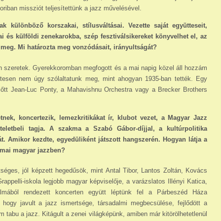
oriban missziót teljesítettünk a jazz művelésével.
ak különböző korszakai, stílusváltásai. Vezette saját együtteseit,
 és külföldi zenekarokba, szép fesz­tiválsikereket könyvelhet el, az
t meg. Mi határozta meg vonzódásait, irányultságát?
an szeretek. Gyerekkoromban megfogott és a mai napig közel áll hozzám
tesen nem úgy szólaltatunk meg, mint ahogyan 1935-ban tették. Egy
előtt Jean-Luc Ponty, a Mahavishnu Orchestra vagy a Brecker Brothers
nek, koncertezik, lemezkritikákat ír, klubot vezet, a Magyar Jazz
eletbeli tagja. A szakma a Szabó Gábor-díjjal, a kultúrpolitika
t. Amikor kezdte, egyedüliként játszott hangszerén. Hogyan látja a
a mai magyar jazzben?
éges, jól képzett hegedűsök, mint Antal Tibor, Lantos Zoltán, Kovács
ppelli-iskola legjobb magyar képviselője, a varázslatos Illényi Katica,
lmából rendezett koncerten együtt léptünk fel a Párbeszéd Háza
 hogy javult a jazz ismertsége, társadalmi megbecsülése, fejlődött a
tabu a jazz. Kitágult a zenei világképünk, amiben már kitörölhetetlenül