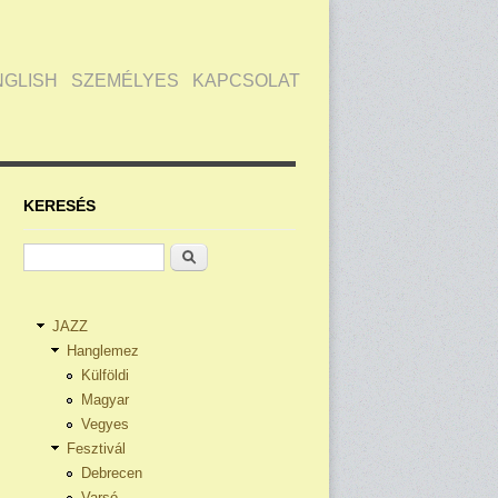
NGLISH
SZEMÉLYES
KAPCSOLAT
KERESÉS
Keresés
JAZZ
Hanglemez
Külföldi
Magyar
Vegyes
Fesztivál
Debrecen
Varsó