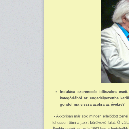
Indulása szerencsés időszakra esett.
kategóriából az engedélyezettbe kerü
gondol ma vissza azokra az évekre?
- Akkoriban már sok minden érlelődött zenei 
lehessen törni a jazzt körülvevő falat. Ő vá
Évekig tartott ez, míg 1962-ben a leg­felső