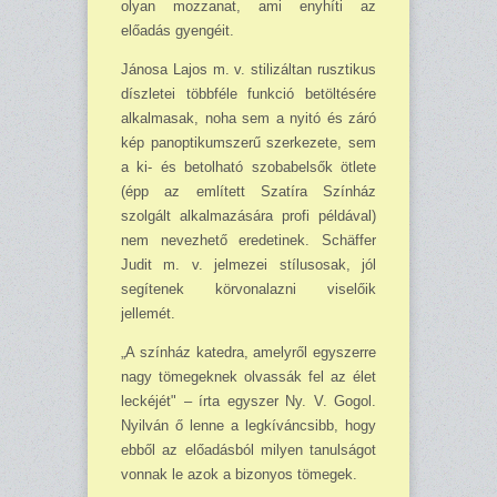
olyan mozzanat, ami enyhíti az
előadás gyengéit.
Jánosa Lajos m. v. stilizál­tan rusztikus
díszletei több­féle funkció betöltésére
al­kalmasak, noha sem a nyitó és záró
kép panoptikumszerű szerkezete, sem
a ki- és be­tolható szobabelsők ötlete
(épp az említett Szatíra Szín­ház
szolgált alkalmazására profi példával)
nem nevezhe­tő eredetinek. Schäffer
Judit m. v. jelmezei stílusosak, jól
segítenek körvonalazni vise­lőik
jellemét.
„A színház katedra, amely­ről egyszerre
nagy tömegek­nek olvassák fel az élet
lec­kéjét" – írta egyszer Ny. V. Gogol.
Nyilván ő lenne a legkíváncsibb, hogy
ebből az elő­adásból milyen tanulságot
vonnak le azok a bizonyos tömegek.