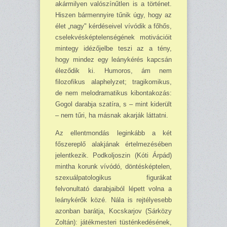
akármilyen valószínűt­len is a történet.
Hiszen bár­mennyire tűnik úgy, hogy az
élet „nagy" kérdéseivel vívó­dik a főhős,
cselekvéskép­telen­sé­gének motivációit
mint­egy idézőjelbe teszi az a tény,
hogy mindez egy leánykérés kapcsán
éleződik ki. Humo­ros, ám nem
filozofikus alap­helyzet; tragikomikus,
de nem melodramatikus kibon­takozás:
Gogol darabja sza­tíra, s – mint kiderült
– nem tűri, ha másnak akar­ják láttatni.
Az ellentmondás leginkább a két
főszereplő alakjának ér­telmezésében
jelentkezik. Pod­koljoszin (Kóti Árpád)
mintha korunk vívódó, dön­tésképtelen,
szexuálpatologikus figurákat
felvonultató darabjaiból lépett volna a
leánykérők közé. Nála is rej­télyesebb
azonban barátja, Kocskarjov (Sárközy
Zoltán): játékmesteri tüsténkedésének,