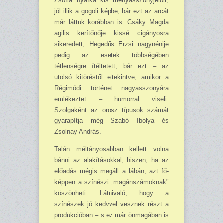
Zsófia nyafka kis menyasszonyjelölt,
jól illik a gogoli képbe, bár ezt az arcát
már láttuk korábban is. Csáky Magda
agilis kerítőnője kissé cigányosra
sikeredett, Hege­dűs Erzsi nagynénije
pedig az esetek többségében
tétlenség­re ítéltetett, bár ezt – az
utolsó kitöréstől eltekintve, amikor a
Régimódi történet nagyasszonyára
emlékeztet – humorral viseli.
Szolgaként az orosz típusok számát
gya­rapítja még Szabó Ibolya és
Zsolnay András.
Talán méltányosabban kel­lett volna
bánni az alakítá­sokkal, hiszen, ha az
előadás mégis megáll a lábán, azt fő­
képpen a színészi „magán­számoknak"
köszönheti. Lát­nivaló, hogy a
színészek jó kedvvel vesznek részt a
pro­dukcióban – s ez már önma­gában is