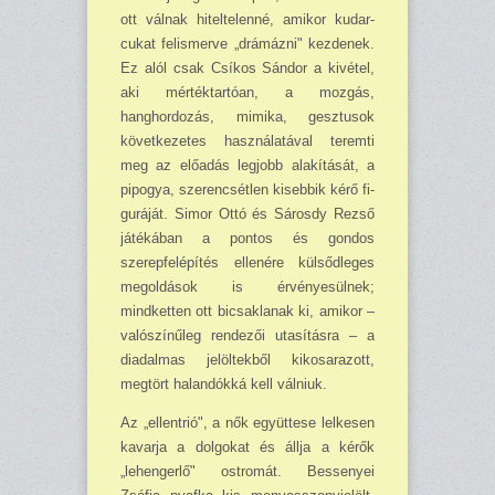
ott válnak hitel­telenné, amikor kudar­
cukat felismerve „drámázni" kezdenek.
Ez alól csak Csí­kos Sándor a kivétel,
aki mértéktartóan, a mozgás,
hanghordozás, mimika, gesz­tusok
következetes haszná­la­tával teremti
meg az előadás legjobb alakítását, a
pipogya, szerencsétlen kisebbik kérő fi­
guráját. Simor Ottó és Sárosdy Rezső
játékában a pon­tos és gondos
szerepfelépítés ellenére külsődleges
megoldások is érvényesülnek;
mindketten ott bicsaklanak ki, amikor –
való­szí­nűleg rendezői utasításra – a
dia­dalmas jelöltekből kikosara­zott,
megtört halandókká kell válniuk.
Az „ellentrió", a nők együt­tese lelkesen
kavarja a dolgo­kat és állja a kérők
„lehen­gerlő" ostromát. Bessenyei