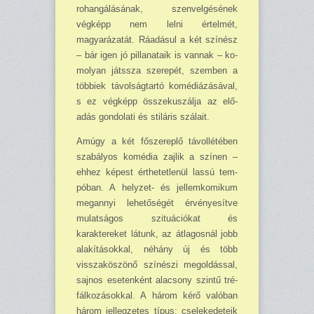
rohangálásának, szenvelgésé­nek
végképp nem lelni értel­mét,
magyarázatát. Ráadásul a két színész
– bár igen jó pillanataik is vannak – ko­
molyan játssza szerepét, szemben a
többiek távolság­tartó komédiázásával,
s ez végképp összekuszálja az elő­
adás gondolati és stiláris szá­lait.
Amúgy a két főszereplő tá­vollétében
szabályos komédia zajlik a színen –
ehhez ké­pest érthetetlenül lassú tem­
póban. A helyzet- és jellem­komikum
megannyi lehetősé­gét érvé­nye­sítve
mulatságos szituációkat és
karaktereket látunk, az átlagosnál jobb
alakításokkal, néhány új és több
visszaköszönő színészi megoldással,
sajnos eseten­ként alacsony szintű tré­
fálkozásokkal. A három kérő valóban
három jellegzetes típus; cselekedeteik