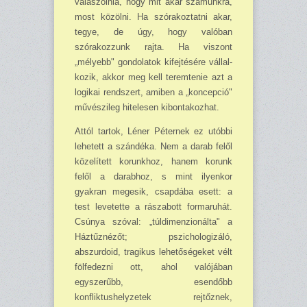
válaszol­nia, hogy mit akar számunk­ra,
most közölni. Ha szóra­koztatni akar,
tegye, de úgy, hogy valóban
szórakozzunk rajta. Ha viszont
„mélyebb" gondolatok kifejtésére vállal­
kozik, akkor meg kell terem­tenie azt a
logikai rendszert, amiben a „koncepció"
művé­szileg hitelesen kibontakoz­hat.
Attól tartok, Léner Péter­nek ez utóbbi
lehetett a szán­déka. Nem a darab felől
kö­zelített korunkhoz, hanem korunk
felől a darabhoz, s mint ilyenkor
gyakran meg­esik, csapdába esett: a
test levetette a rászabott forma­ruhát.
Csúnya szóval: „túl­dimenzionálta" a
Háztűzné­zőt; pszi­chologizáló,
abszurdoid, tragikus lehetőségeket vélt
fölfedezni ott, ahol való­jában
egyszerűbb, esendőbb
konfliktushelyzetek rejtőz­nek,