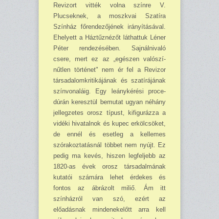
Revizort vitték volna színre V.
Plucseknek, a moszkvai Szatíra
Színház főrendezőjének irányításával.
Ehelyett a Háztűznézőt lát­hattuk Lé­ner
Péter rendezé­sében. Sajnálnivaló
csere, mert ez az „egészen valószí­
nűtlen történet" nem ér fel a Revizor
társadalomkritikájá­nak és szatírájának
színvona­láig. Egy leánykérési proce­
dúrán keresztül bemutat ugyan néhány
jellegzetes orosz típust, kifigurázza a
vi­déki hivatalnok és kupec erkölcsöket,
de ennél és esetleg a kellemes
szórakoztatásnál többet nem nyújt. Ez
pedig ma kevés, hiszen legfeljebb az
1820-as évek orosz társadal­mának
kutatói számára lehet ér­dekes és
fontos az ábrázolt miliő. Ám itt
színházról van szó, ezért az
előadásnak min­denek­előtt arra kell