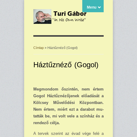
Menu
Címlap
» Háztűznéző (Gogol)
Jelenlegi hely
Háztűznéző (Gogol)
Megmondom őszintén, nem értem
Gogol Háztűznézője­nek előadását a
Kölcsey Mű­velődési Központban.
Nem ér­tem, miért ezt a darabot mu­
tatták be, mi volt vele a szín­ház és a
rendező célja.
A tervek szerint az évad vége felé a