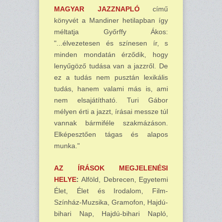
MAGYAR JAZZNAPLÓ
című
könyvét a Mandiner hetilapban így
méltatja Győrffy Ákos:
"...élvezetesen és színesen ír, s
minden mondatán érződik, hogy
lenyűgöző tudása van a jazzről. De
ez a tudás nem pusztán lexikális
tudás, hanem valami más is, ami
nem elsajátítható. Turi Gábor
mélyen érti a jazzt, írásai messze túl
vannak bármiféle szakmázáson.
Elképesztően tágas és alapos
munka."
AZ ÍRÁSOK MEGJELENÉSI
HELYE
:
Alföld, Debrecen, Egyetemi
Élet, Élet és Irodalom, Film-
Színház-Muzsika, Gramofon, Hajdú-
bihari Nap, Hajdú-bihari Napló,