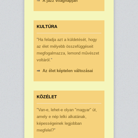
⇒
A jazz világnapján
KULTÚRA
"
Ha feladja azt a küldeté­sét, hogy
az élet mé­lyebb összefüg­géseit
megfogalmazza, lemond mű­vészet
voltáról.
"
⇒
Az élet képtelen változásai
KÖZÉLET
"
Van-e, lehet-e olyan "magyar" út,
amely e nép lelki alkatának,
képességeinek leg­jobban
megfelel?
"