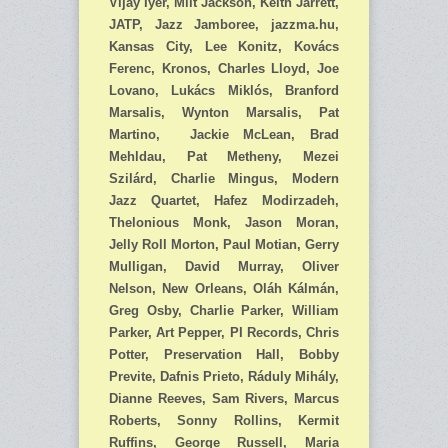
Vijay Iyer, Milt Jackson, Keith Jarrett,
JATP, Jazz Jamboree, jazzma.hu,
Kansas City, Lee Konitz, Kovács
Ferenc, Kronos, Charles Lloyd, Joe
Lovano, Lukács Miklós, Branford
Marsalis, Wynton Marsalis, Pat
Martino, Jackie McLean, Brad
Mehldau, Pat Metheny, Mezei
Szilárd, Charlie Mingus, Modern
Jazz Quartet, Hafez Modirzadeh,
Thelonious Monk, Jason Moran,
Jelly Roll Morton, Paul Motian, Gerry
Mulligan, David Murray, Oliver
Nelson, New Orleans, Oláh Kálmán,
Greg Osby, Charlie Parker, William
Parker, Art Pepper, PI Records, Chris
Potter, Preservation Hall, Bobby
Previte, Dafnis Prieto, Ráduly Mihály,
Dianne Reeves, Sam Rivers, Marcus
Roberts, Sonny Rollins, Kermit
Ruffins, George Russell, Maria