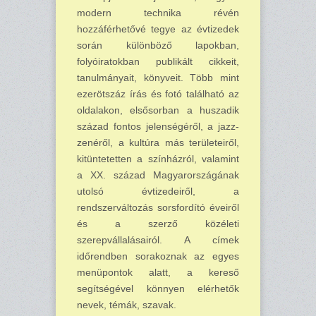
modern technika révén
hozzáférhetővé tegye az évtizedek
során különböző lapokban,
folyóiratokban publikált cikkeit,
tanulmányait, könyveit. Több mint
ezerötszáz írás és fotó található az
oldalakon, elsősorban a huszadik
század fontos jelenségéről, a jazz-
zenéről, a kultúra más területeiről,
kitüntetetten a színházról, valamint
a XX. század Magyarországának
utolsó évtizedeiről, a
rendszerváltozás sorsfordító éveiről
és a szerző közéleti
szerepvállalásairól. A címek
időrendben sorakoznak az egyes
menüpontok alatt, a kereső
segítségével könnyen elérhetők
nevek, témák, szavak.