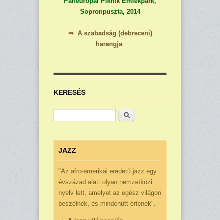
Páneurópai Piknik Emlékpark,
Sopronpuszta, 2014
⇒
A szabadság (debreceni)
harangja
KERESÉS
Keresés
JAZZ
"
Az afro-ameri­kai eredetű jazz egy
évszázad alatt olyan nemzetközi
nyelv lett, ame­lyet az egész világon
beszélnek, és mindenütt értenek".