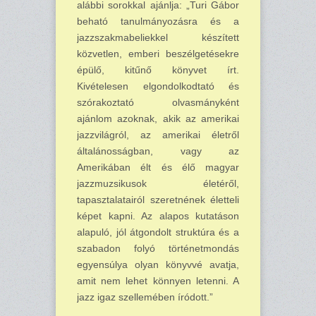
alábbi sorokkal ajánlja:
„Turi Gábor
beható tanulmányozásra és a
jazzszakmabeliekkel készített
közvetlen, emberi beszélgetésekre
épülő, kitűnő könyvet írt.
Kivételesen elgondolkodtató és
szórakoztató olvasmányként
ajánlom azoknak, akik az amerikai
jazzvilágról, az amerikai életről
általánosságban, vagy az
Amerikában élt és élő magyar
jazzmuzsikusok életéről,
tapasztalatairól szeretnének életteli
képet kapni. Az alapos kutatáson
alapuló, jól átgondolt struktúra és a
szabadon folyó történetmondás
egyensúlya olyan könyvvé avatja,
amit nem lehet könnyen letenni. A
jazz igaz szellemében íródott.”