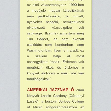
az első választmányhoz. 1990-ben
a megújuló magyar külpolitikának
nem pártkatonákra, de művelt,
nyelveket beszélő, nemzetüknek
elkötelezett közszolgákra volt
szüksége. Ilyennek ismertem meg
Turi Gábort, és nem okozott
csalódást sem Londonban, sem
Washingtonban. Ilyen is maradt, ez
a szellem hatja át most
összegyűjtött írásait. Érdemes volt
megőrizni őket, és érdemes e
könyvet elolvasni – mert tele van
tanulságokkal."
AMERIKAI JAZZNAPLÓ
című
könyvét Laszlo Gardony (Gárdonyi
László), a bostoni Berklee College
of Music zongoraprofesszora az