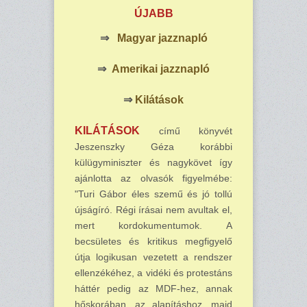
ÚJABB
⇒
M
agyar jazznapló
⇒
Amerikai jazznapló
⇒
Kilátások
KILÁTÁSOK
című könyvét
Jeszenszky Géza korábbi
külügyminiszter és nagykövet így
ajánlotta az olvasók figyelmébe:
"Turi Gábor éles szemű és jó tollú
újságíró. Régi írásai nem avultak el,
mert kordokumentumok.
A
becsületes és kritikus megfigyelő
útja logikusan vezetett a rendszer
ellenzékéhez, a vidéki és protestáns
háttér pedig az MDF-hez, annak
hőskorában, az alapításhoz, majd