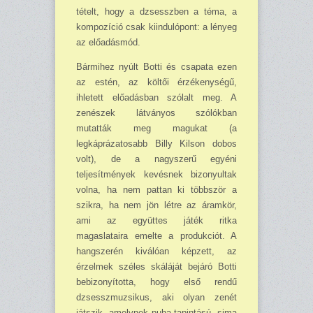
tételt, hogy a dzsesszben a téma, a
kompozíció csak kiindulópont: a lényeg
az előadásmód.
Bármihez nyúlt Botti és csapata ezen
az estén, az költői érzékenységű,
ihletett előadásban szólalt meg. A
zenészek látványos szólókban
mutatták meg magukat (a
legkáprázatosabb Billy Kilson dobos
volt), de a nagyszerű egyéni
teljesítmények kevésnek bizonyultak
volna, ha nem pattan ki többször a
szikra, ha nem jön létre az áramkör,
ami az együttes játék ritka
magaslataira emelte a produkciót. A
hangszerén kiválóan képzett, az
érzelmek széles skáláját bejáró Botti
bebizonyította, hogy első rendű
dzsesszmuzsikus, aki olyan zenét
játszik, amelynek puha tapintású, sima