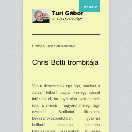
Menu
Címlap
» Chris Botti trombitája
Jelenlegi hely
Chris Botti trombitája
Van a dzsessznek egy ága, amelyet a
„törzs” felkent papjai kézlegyintéssel
intéznek el, ha egyáltalán szót ejtenek
róla: a
smooth
, magyarul meleg, lágy
dzsessz. Szállodai liftekben,
bevásárlóközpontokban gyakran
hallható, dallamos, kellemes
hangzatokból összerakott, mívesen