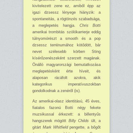
kivitelezett zene ez, amiből épp az
igazi dzsessz lényege hiányzik: a
spontaneitás, a rögtönzés szabadsága,
a meglepetés hangja.
Chris Botti
amerikai trombitás szólókarrierje eddig
túlnyomórészt a smooth és a pop
dzsessz terrénumához kötődött, bár
nevet szélesebb körben Sting
kísérőzenészeként szerzett magának.
Önálló magyarországi bemutatkozása
meglepetésként érte híveit, és
alaposan rácáfolt azokra, akik
kategorikus imperatívuszokban
gondolkodnak a zenéről (is).
Az amerikai-olasz identitású, 45 éves,
fiatalos fazonú Botti négy fekete
muzsikussal érkezett: a billentyűs
hangszerek mögött
Billy Childs
ült, a
gitárt
Mark Whitfield
pengette, a bőgőt