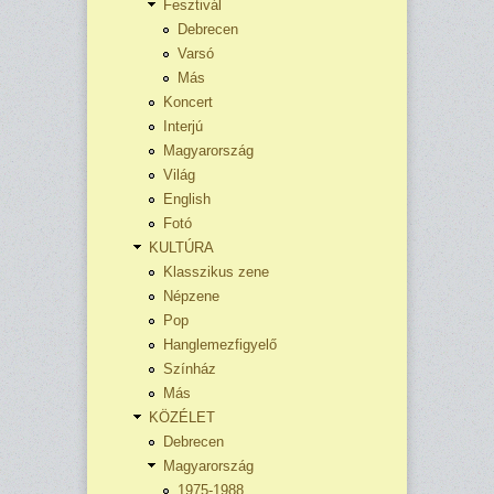
Fesztivál
Debrecen
Varsó
Más
Koncert
Interjú
Magyarország
Világ
English
Fotó
KULTÚRA
Klasszikus zene
Népzene
Pop
Hanglemezfigyelő
Színház
Más
KÖZÉLET
Debrecen
Magyarország
1975-1988