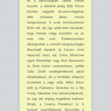
és a basszusgitárt
James Genus
kezelte, a dobokat pedig
Billy Kilson
bűvölte; napjaink dzsesszvilágának
több stílusban jártas, virtuóz
hangszeresei. A sztár természetesen
Botti volt, aki úgy adott teret társainak,
hogy közben végig éreztette: ez az
este róla szól. Értelemszerűen
elhangzottak a smooth hangzásvilágba
illeszkedő darabok (a Caruso című
népszerű olasz dal,
Ennio Morricone
egyik filmbetétje vagy
Burt Bacharach
és Botti közös szerzeménye; utóbbi
Sally Smith
vendégénekesnő igéző
előadásában), de a trombitás kifejezte
tiszteletét a nagy előd,
Miles Davis
előtt (a Flamenco Sketches és a My
Funny Valentine lírai tolmácsolásával),
és egy dal erejéig megidézte kedvenc
filmjét, a Cinema Paradiso-t is. A
koncert szemléletesen illusztrálta a