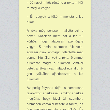
– Jó napot – köszön­tötte a róka. – Hát
te meg ki vagy?
– Én vagyok a tükör – mondta a kis
tükör.
A róka még sohasem hallotta ezt a
nevet. Kö­zelebb ment hát a kis tü­
körhöz, hogy ala­posan szemügyre
vegye. S amint szemben állt vele,
egyszer csak önmagát pillan­totta meg
benne. Hiú állat volt a róka, örömmel
für­készte magát a tükörben. Amikor
betelt a látván­nyal, hálából egy alig rá­
gott tyúklábat ajándéko­zott a kis
tükörnek.
Az pedig folytatta útját, s hamarosan
találkozott a farkassal. Amikor a farkas
meglátta, hogy kivel áll szemben,
örömében csó­válni kezdte a farkát, és
ő is megajándékozta a kis tük­röt. És