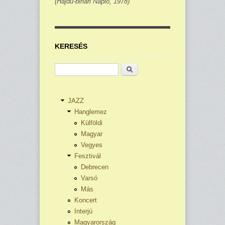
(Hajdú-bihari Napló,
1978)
KERESÉS
Keresés
JAZZ
Hanglemez
Külföldi
Magyar
Vegyes
Fesztivál
Debrecen
Varsó
Más
Koncert
Interjú
Magyarország