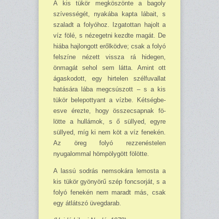
A kis tükör megköszönte a bagoly
szívességét, nya­kába kapta lábait, s
sza­ladt a folyóhoz. Izgatottan hajolt a
víz fölé, s néze­getni kezdte magát. De
hiába hajlongott erőlköd­ve; csak a folyó
felszíne nézett vissza rá hidegen,
önmagát sehol sem látta. Amint ott
ágaskodott, egy hirtelen szélfuvallat
hatá­sára lába megcsúszott – s a kis
tükör belepottyant a vízbe. Két­ség­be­
esve érez­te, hogy összecsapnak fö­
lötte a hullámok, s ő süllyed, egyre
süllyed, míg ki nem köt a víz fenekén.
Az öreg folyó rezzenéstelen
nyugalommal hömpölygött fölötte.
A lassú sodrás nemso­kára lemosta a
kis tükör gyönyörű szép foncsorját, s a
folyó fenekén nem ma­radt más, csak
egy átlátszó üvegdarab.