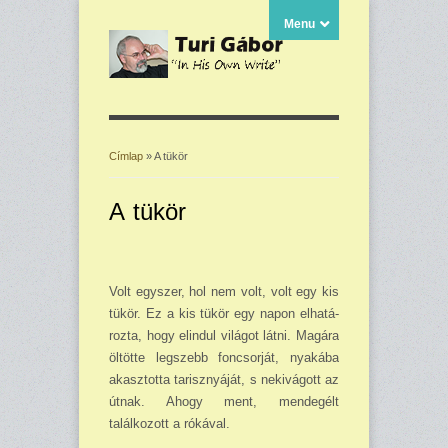
Menu
Címlap
» A tükör
Jelenlegi hely
A tükör
Volt egyszer, hol nem volt, volt egy kis
tükör. Ez a kis tükör egy napon elhatá­
rozta, hogy el­indul világot látni. Magára
öltötte leg­szebb foncsorját, nyakába
akasztotta tarisznyáját, s nekivágott az
útnak. Ahogy ment, mendegélt
találkozott a rókával.