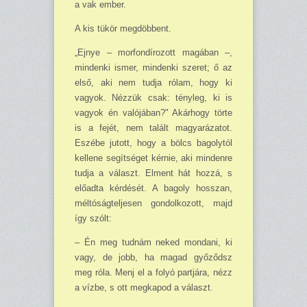
a vak ember.
A kis tükör megdöbbent.
„Ejnye – morfondírozott magában –,
mindenki is­mer, mindenki szeret; ő az
első, aki nem tudja rólam, hogy ki
vagyok. Nézzük csak: tényleg, ki is
vagyok én valójában?" Akárhogy törte
is a fejét, nem talált magyarázatot.
Eszébe ju­tott, hogy a bölcs bagoly­tól
kellene segít­séget kér­nie, aki mindenre
tudja a választ. Elment hát hozzá, s
előadta kérdését. A ba­goly hosszan,
méltóságtel­jesen gondolkozott, majd
így szólt:
– Én meg tudnám ne­ked mondani, ki
vagy, de jobb, ha magad győződsz
meg róla. Menj el a folyó partjára, nézz
a vízbe, s ott megkapod a választ.