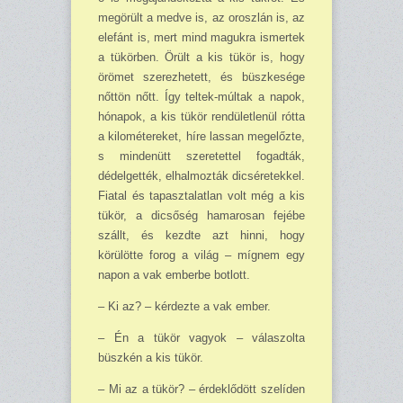
megörült a med­ve is, az oroszlán is, az
elefánt is, mert mind ma­gukra ismertek
a tükör­ben. Örült a kis tükör is, hogy
örömet szerezhetett, és büszkesége
nőttön nőtt. Így teltek-múl­tak a napok,
hónapok, a kis tükör ren­dületlenül rótta
a kilomé­tereket, híre lassan meg­előzte,
s mindenütt szere­tettel fogadták,
dédelget­ték, elhalmozták dicsére­tekkel.
Fiatal és tapasztalatlan volt még a kis
tü­kör, a dicsőség hamarosan fejébe
szállt, és kezdte azt hinni, hogy
körülötte forog a világ – mígnem egy
na­pon a vak emberbe bot­lott.
– Ki az? – kérdezte a vak ember.
– Én a tükör vagyok – válaszolta
büszkén a kis tükör.
– Mi az a tükör? – érdeklődött szelíden