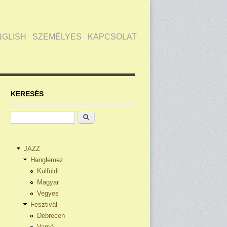
NGLISH
SZEMÉLYES
KAPCSOLAT
KERESÉS
Keresés
JAZZ
Hanglemez
Külföldi
Magyar
Vegyes
Fesztivál
Debrecen
Varsó