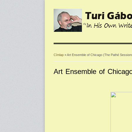
Címlap
» Art Ensemble of Chicago (The Pathé Session
Jelenlegi hely
Art Ensemble of Chicag