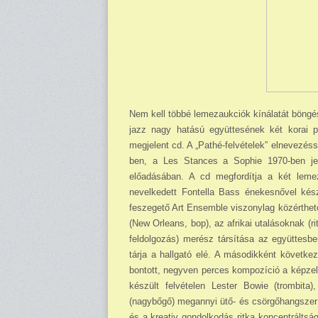
Nem kell többé lemezaukciók kínálatát böngés
jazz nagy hatású együttesének két korai p
megjelent cd. A „Pathé-felvételek” elnevezéss
ben, a Les Stances a Sophie 1970-ben je
előadásában. A cd megfordítja a két lem
nevelkedett Fontella Bass énekesnővel kés
feszegető Art Ensemble viszonylag közérthető
(New Orleans, bop), az afrikai utalásoknak (
feldolgozás) merész társítása az együttesbe
tárja a hallgató elé. A másodikként követke
bontott, negyven perces kompozíció a képzel
készült felvételen Lester Bowie (trombit
(nagybőgő) megannyi ütő- és csörgőhangszer 
és a kreativ gondolkodás ritka koncentráltsá