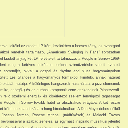
zve licitálni az eredeti LP-kért, kezünkben a becses tárgy, az avantgárd
árizsi remekét tartalmazó, „Americans Swinging in Paris” sorozatban
el kiadott anyag két LP felvételeit tartalmazza: a People in Sorrow 1969-
lent meg a kétéves önkéntes európai száműzetésbe vonult kvintett
ez sorrendjét, okkal: a gospel és rhythm and blues hagyományokon
zített Les Stances a hagyományos formákból kiinduló, annak határait
 oldalát mutatja. A különleges hangszerek használata, a jazz elemeinek
ritmika, csörgők) és az európai komponált zene eszközeinek (Monteverdi-
n rejlő szellemi energiák és kísérletező szellem lenyűgöző tágasságát
ző People in Sorrow tovább hatol az absztrakció világába. A két részre
et kötetlen kalandozása a hang birodalmában. A Don Moye dobos nélkül
a), Joseph Jarman, Roscoe Mitchell (nádfúvósok) és Malachi Favors
bevonásával a szabad zenélés, az egymást inspiráló muzsikusi jelenlét
gú példáját nyújtja. A hang és a csend viszonyát újszerűen megközelítő,