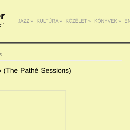
JAZZ
»
KULTÚRA
»
KÖZÉLET
»
KÖNYVEK
»
E
s)
o (The Pathé Sessions)