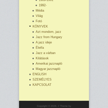
1992-
Média
Világ
Fotó
KÖNYVEK
Azt mondom, jazz
Jazz from Hungary
A jazz ideje
Életfa
Jazz a várban
Kilátások
Amerikai jazznapló
Magyar jazznapló
ENGLISH
SZEMÉLYES
KAPCSOLAT
Copyright © 2026,
// Theme by