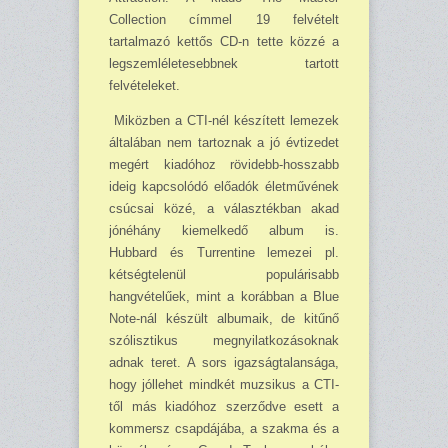
Collection címmel 19 felvételt
tartalmazó kettős CD-n tette közzé a
legszemléletesebbnek tartott
felvételeket.
Miközben a CTI-nél készített lemezek
általában nem tartoznak a jó évtizedet
megért kiadóhoz rövidebb-hosszabb
ideig kapcsolódó előadók életművének
csúcsai közé, a választékban akad
jónéhány kiemelkedő album is.
Hubbard és Turrentine lemezei pl.
kétségtelenül populárisabb
hangvételűek, mint a korábban a Blue
Note-nál készült albu­maik, de kitűnő
szólisztikus megnyilatkozásoknak
adnak teret. A sors igazságtalansága,
hogy jóllehet mindkét muzsikus a CTI-
től más kiadóhoz szerződve esett a
kommersz csapdájába, a szakma és a