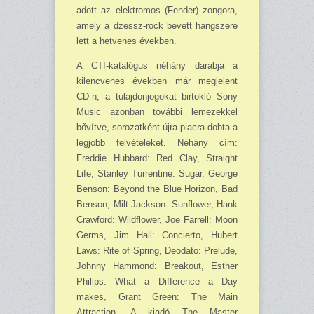
adott az elektromos (Fender) zongora,
amely a dzessz-rock bevett hangszere
lett a hetvenes években.
A CTI-katalógus néhány darabja a
kilencvenes években már megjelent
CD-n, a tulaj­donjogokat birtokló Sony
Music azonban további lemezekkel
bővítve, sorozatként újra piacra dobta a
legjobb felvételeket. Néhány cím:
Freddie Hubbard: Red Clay, Straight
Life, Stanley Turrentine: Sugar, George
Benson: Beyond the Blue Horizon, Bad
Benson, Milt Jackson: Sunflower, Hank
Crawford: Wildflower, Joe Farrell: Moon
Germs, Jim Hall: Concierto, Hubert
Laws: Rite of Spring, Deodato: Prelude,
Johnny Hammond: Breakout, Esther
Philips: What a Difference a Day
makes, Grant Green: The Main
Attraction. A kiadó The Master