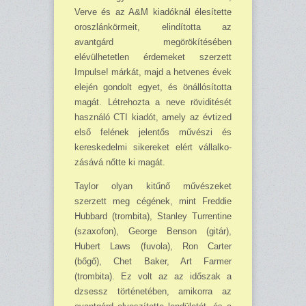
Verve és az A&M kiadóknál élesítette
oroszlánkörmeit, elindította az
avantgárd megörö­kítésében
elévülhetetlen érdemeket szerzett
Impulse! márkát, majd a hetvenes évek
elején gondolt egyet, és önállósította
magát. Létrehozta a neve röviditését
használó CTI kiadót, amely az évtized
első felének jelentős művészi és
kereskedelmi sikereket elért vállal­ko­
zásává nőtte ki magát.
Taylor olyan kitűnő művészeket
szerzett meg cégének, mint Freddie
Hubbard (trombita), Stanley Turrentine
(szaxofon), George Benson (gitár),
Hubert Laws (fuvola), Ron Carter
(bőgő), Chet Baker, Art Farmer
(trombita). Ez volt az az időszak a
dzsessz történetében, amikorra az