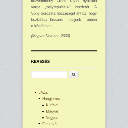
közvélemény Creed Taylor nyakába
varrja „mélyrepülésük” kezdetét. A
Sony sorozata hozzásegít ahhoz, hogy
tisztábban lássunk ─ halljunk ─ ebben
a kérdésben.
(Magyar Nemzet, 2000)
KERESÉS
Keresés
JAZZ
Hanglemez
Külföldi
Magyar
Vegyes
Fesztivál