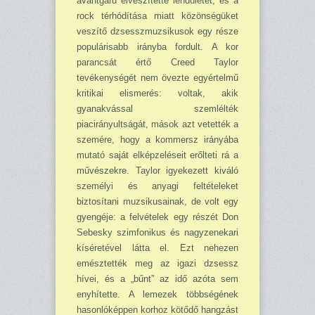
avantgárd elveszítette lendületét, és a
rock térhódítása miatt közönségüket
veszítő dzsesszmuzsikusok egy része
populárisabb irányba fordult. A kor
parancsát értő Creed Taylor
tevékenységét nem övezte egyértelmű
kritikai elismerés: voltak, akik
gyanakvással szemlélték
piacirányultságát, mások azt vetették a
szemére, hogy a kommersz irányába
mutató saját elképzeléseit erőlteti rá a
művészekre. Taylor igyekezett kiváló
személyi és anyagi feltételeket
biztosítani muzsikusainak, de volt egy
gyengéje: a felvételek egy részét Don
Sebesky szimfonikus és nagyzenekari
kíséretével látta el. Ezt nehezen
emésztették meg az igazi dzsessz
hívei, és a „bűnt” az idő azóta sem
enyhítette. A lemezek többségének
hasonlóképpen korhoz kötődő hangzást