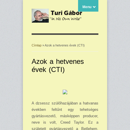
Menu
Címlap
» Azok a hetvenes évek (CTI)
Jelenlegi hely
Azok a hetvenes
évek (CTI)
A dzsessz szülőhazájában a hatvanas
években feltűnt egy tehetséges
gyártásvezető, más­képpen producer,
neve is volt, Creed Taylor. Ez a
született gyártásvezető a Betlehem,