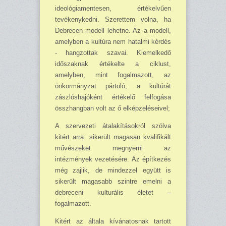
ideológiamentesen, értékelvűen
tevékenykedni. Szeret­tem volna, ha
Debrecen modell lehetne. Az a modell,
amelyben a kultúra nem hatalmi kérdés
- hangzottak szavai. Kiemelkedő
időszaknak értékelte a ciklust,
amelyben, mint fogalmazott, az
önkormányzat pártoló, a kultúrát
zászlóshajóként értékelő felfogása
összhangban volt az ő el­képzeléseivel;
A szervezeti átalakításokról szólva
kitért arra: sikerült magasan kvalifikált
művészeket megnyerni az
intézmények vezetésére. Az építkezés
még zajlik, de mindezzel együtt is
sikerült magasabb szintre emelni a
debreceni kulturális életet –
fogalmazott.
Kitért az általa kívánatosnak tartott