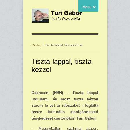
Menu
Címlap
» Tiszta lappal, tiszta kézzel
Jelenlegi hely
Tiszta lappal, tiszta
kézzel
Debrecen (HBN) - Tiszta lappal
indultam, és most tiszta kézzel
zárom le ezt az időszakot – foglalta
össze kulturális alpolgármesteri
ténykedését csütörtökön Turi Gábor.
– Megpróbáltam szakmai alapon,