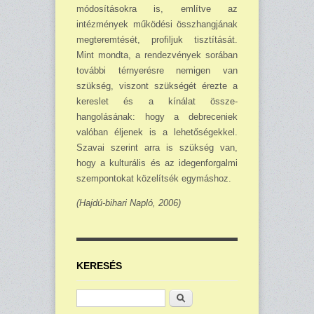
módosításokra is, említve az
intézmények működési összhangjának
megteremtését, profiljuk tisztítását.
Mint mondta, a rendezvények sorában
to­vábbi térnyerésre nemigen van
szükség, viszont szükségét érezte a
kereslet és a kínálat össze­
hangolásának: hogy a debreceniek
valóban éljenek is a lehetőségekkel.
Szavai szerint arra is szükség van,
hogy a kulturális és az idegenforgalmi
szempontokat közelítsék egymáshoz.
(Hajdú-bihari Napló, 2006)
KERESÉS
Keresés