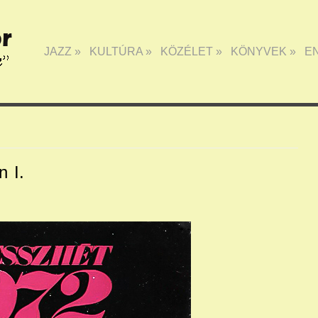
JAZZ
»
KULTÚRA
»
KÖZÉLET
»
KÖNYVEK
»
E
 I.