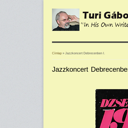
Címlap
» Jazzkoncert Debrecenben I.
Jelenlegi hely
Jazzkoncert Debrecenben