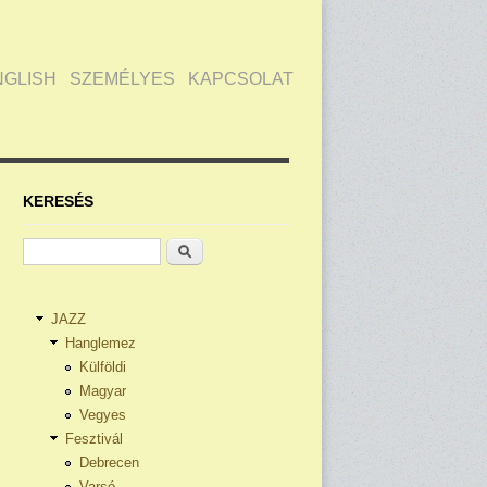
NGLISH
SZEMÉLYES
KAPCSOLAT
KERESÉS
Keresés
JAZZ
Hanglemez
Külföldi
Magyar
Vegyes
Fesztivál
Debrecen
Varsó