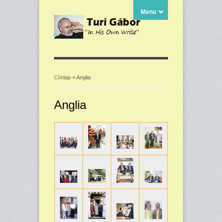
Menu
Címlap
» Anglia
Jelenlegi hely
Anglia