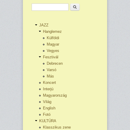
Keresés
JAZZ
Hanglemez
Külföldi
Magyar
Vegyes
Fesztivál
Debrecen
Varsó
Más
Koncert
Interjú
Magyarország
Világ
English
Fotó
KULTÚRA
Klasszikus zene