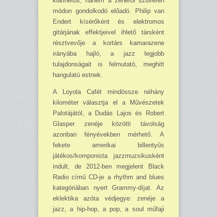
klarinétos, hanem a zenéről szuverén
módon gondolkodó előadó. Philip van
Endert kísérőként és elektromos
gitárjának effektjeivel ihlető társként
résztvevője a kortárs kamarazene
irányába hajló, a jazz legjobb
tulajdonságait is felmutató, meghitt
hangulatú estnek.
A Loyola Cafét mindössze néhány
kilométer választja el a Művészetek
Palotájától, a Dudás Lajos és Robert
Glasper zenéje közötti távolság
azonban fényévekben mérhető. A
fekete amerikai billentyűs
játékos/komponista jazzmuzsikusként
indult, de 2012-ben megjelent Black
Radio című CD-je a rhythm and blues
kategóriában nyert Grammy-díjat. Az
eklektika azóta védjegye: zenéje a
jazz, a hip-hop, a pop, a soul műfaji