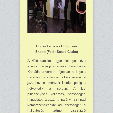
Dudás Lajos és Philip van
Endert
(Fotó: Deseő Csaba)
A Háló katolikus egyesület nyolc éve
szervez zenei programokat, korábban a
Kárpátia udvarban, újabban a Loyola
Caféban. Ez a koncert a kétszázadik, a
jazz havi eseményeit illetően pedig a
hetvenedik a sorban. A kis
pincehelyiség kellemes, bensőséges
hangulatot áraszt, a parányi színpad
kamarazenélésekre ad lehetőséget, a
hallgatóság zöme visszajáró