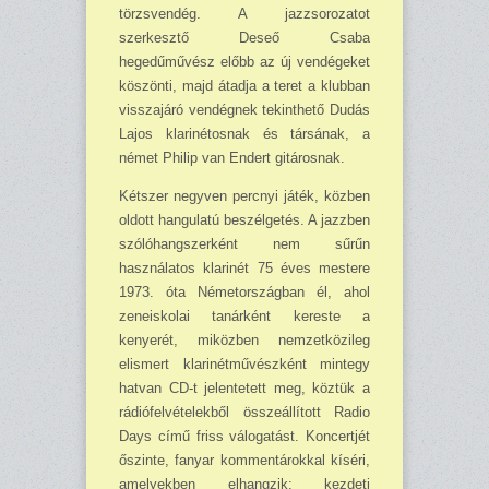
törzsvendég. A jazzsorozatot
szerkesztő Deseő Csaba
hegedűművész előbb az új vendégeket
köszönti, majd átadja a teret a klubban
visszajáró vendégnek tekinthető Dudás
Lajos klarinétosnak és társának, a
német Philip van Endert gitárosnak.
Kétszer negyven percnyi játék, közben
oldott hangulatú beszélgetés. A jazzben
szólóhangszerként nem sűrűn
használatos klarinét 75 éves mestere
1973. óta Németországban él, ahol
zeneiskolai tanárként kereste a
kenyerét, miközben nemzetközileg
elismert klarinétművészként mintegy
hatvan CD-t jelentetett meg, köztük a
rádiófelvételekből összeállított Radio
Days című friss válogatást. Koncertjét
őszinte, fanyar kommentárokkal kíséri,
amelyekben elhangzik: kezdeti