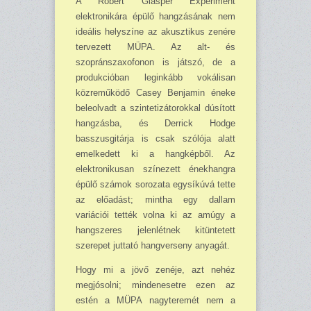
A Robert Glasper Experiment
elektronikára épülő hangzásának nem
ideális helyszíne az akusztikus zenére
tervezett MÜPA. Az alt- és
szopránszaxofonon is játszó, de a
produkcióban leginkább vokálisan
közreműködő Casey Benjamin éneke
beleolvadt a szintetizátorokkal dúsított
hangzásba, és Derrick Hodge
basszusgitárja is csak szólója alatt
emelkedett ki a hangképből. Az
elektronikusan színezett énekhangra
épülő számok sorozata egysíkúvá tette
az előadást; mintha egy dallam
variációi tették volna ki az amúgy a
hangszeres jelenlétnek kitüntetett
szerepet juttató hangverseny anyagát.
Hogy mi a jövő zenéje, azt nehéz
megjósolni; mindenesetre ezen az
estén a MÜPA nagyteremét nem a