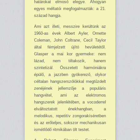
határokat elmosó elegye. Ahogyan
egyes méltatói megfogalmazták: a 21.
század hangja.
Ami azt illeti, messzire kerültünk az
1960-as évek Albert Ayler, Ornette
Coleman, John Coltrane, Cecil Taylor
által fémjelzett újító hevületétől.
Glasper a mai kor gyermeke: nem
lázad, nem tiltakozik, hanem
szintetizál. Összetett harmóniákra
épülő, a jazzben gyökerező, olykor
céltalan hangszerszólókkal megtűzdelt
zenéjének jellemzője a populáris
hangvétel, ami az elektromos
hangszerek jelenlétében, a vocoderrel
elváltoztatott énekhangban, a
melodikus, repetitív zongorakíséretben
és az erőteljes, sokszor mechanikusan
ismétlődő ritmikában ölt testet.