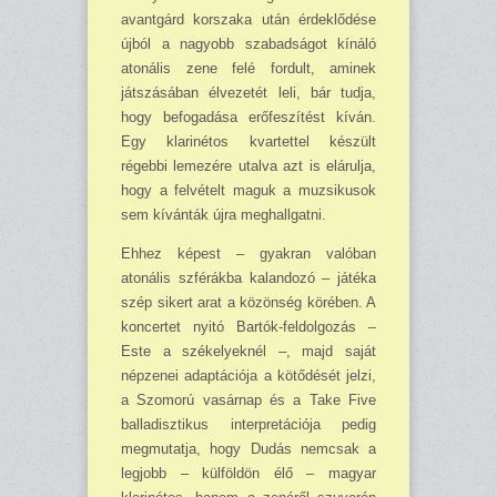
avantgárd korszaka után érdeklődése
újból a nagyobb szabadságot kínáló
atonális zene felé fordult, aminek
játszásában élvezetét leli, bár tudja,
hogy befogadása erőfeszítést kíván.
Egy klarinétos kvartettel készült
régebbi lemezére utalva azt is elárulja,
hogy a felvételt maguk a muzsikusok
sem kívánták újra meghallgatni.
Ehhez képest – gyakran valóban
atonális szférákba kalandozó – játéka
szép sikert arat a közönség körében. A
koncertet nyitó Bartók-feldolgozás –
Este a székelyeknél –, majd saját
népzenei adaptációja a kötődését jelzi,
a Szomorú vasárnap és a Take Five
balladisztikus interpretációja pedig
megmutatja, hogy Dudás nemcsak a
legjobb – külföldön élő – magyar