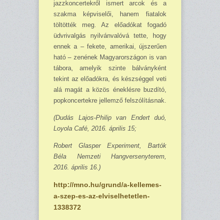
jazzkoncertekről ismert arcok és a
szakma képviselői, hanem fiatalok
töltötték meg. Az előadókat fogadó
üdvrivalgás nyilvánvalóvá tette, hogy
ennek a – fekete, amerikai, újszerűen
ható – zenének Magyarországon is van
tábora, amelyik szinte bálványként
tekint az előadókra, és készséggel veti
alá magát a közös éneklésre buzdító,
popkoncertekre jellemző felszólításnak.
(Dudás Lajos-Philip van Endert duó,
Loyola Café, 2016. április 15;
Robert Glasper Experiment, Bartók
Béla Nemzeti Hangversenyterem,
2016. április 16.)
http://mno.hu/grund/a-kellemes-
a-szep-es-az-elviselhetetlen-
1338372