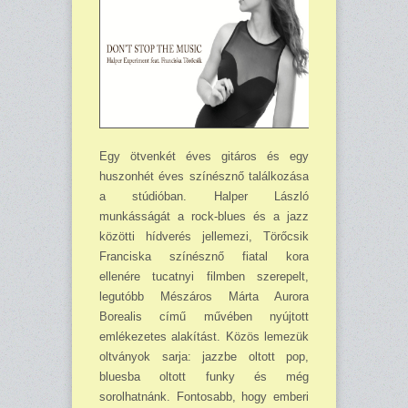
Egy ötvenkét éves gitáros és egy
huszonhét éves színésznő találkozása
a stúdióban. Halper László
munkásságát a rock-blues és a jazz
közötti hídverés jellemezi, Törőcsik
Franciska színésznő fiatal kora
ellenére tucatnyi filmben szerepelt,
legutóbb Mészáros Márta Aurora
Borealis című művében nyújtott
emlékezetes alakítást. Közös lemezük
oltványok sarja: jazzbe oltott pop,
bluesba oltott funky és még
sorolhatnánk. Fontosabb, hogy emberi