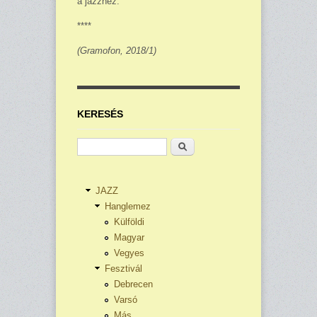
a jazzhez.
****
(Gramofon, 2018/1)
KERESÉS
Keresés
JAZZ
Hanglemez
Külföldi
Magyar
Vegyes
Fesztivál
Debrecen
Varsó
Más