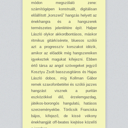
módon megszólaló zene:
számítógépen konstruált, digitálisan
előállított „korszerű” hangzás helyett az
énekhangra és a hangszerek
természetes jelenlétére épít. Halper
László olykor akkordbontásos, máskor
ritmikus gitárkísérete, bluesos szólói
azt a progresszív korszakot idézik,
amikor az előadók még hangszereiken
igyekeztek magukat kifejezni. Ebben
értő társa az angol szövegeket jegyző
Kosztyu Zsolt basszusgitáros és Hajas
László dobos, míg Kollman Gábor
remek szaxofonbetétei és szólói jazzes
hangzást visznek a puritán
eszközökkel élő, érzelemgazdag,
játékos-borongós hangulatú, hatásos
szerzeményekbe. Törőcsik Franciska
bájos, kifejező, de kissé vékony
énekhangját off-beates kiejtése közelíti