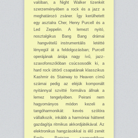
valóban, a Night Walker tizenkét
szerzeményében a rock és a jazz a
meghatározó zsáner. Így kerülhetett
egy asztalra Cher, Henry Purcell és a
Led Zeppelin. A lemezt nyitó,
nosztalgikus Bang Bang drámai
hangvételű instrumentális letétté
lényegül át a feldolgozásban; Purcell
operájának áriája nagy ívű, jazz-
szaxofonszólóban csúcsosodik ki, a
hard rock úttörő csapatának klasszikus
Kashmir és Stairway to Heaven című
számai pedig az eléjük komponált
nyitánnyal szvitté formálva állnak a
lemez tengelyében. Peirani nem
hagyományos módon kezeli a
tangóharmonikát: kevés szólóra
vállalkozik, inkább a harmóniai hátteret
gazdagítja ritmikus akkordjátékával. Az
elektronikus hangzásokkal is élő zenét
Emile Parisien szenvedélyes