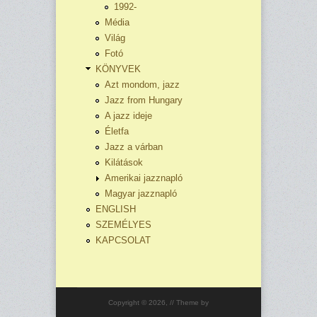
1992-
Média
Világ
Fotó
KÖNYVEK
Azt mondom, jazz
Jazz from Hungary
A jazz ideje
Életfa
Jazz a várban
Kilátások
Amerikai jazznapló
Magyar jazznapló
ENGLISH
SZEMÉLYES
KAPCSOLAT
Copyright © 2026,
// Theme by