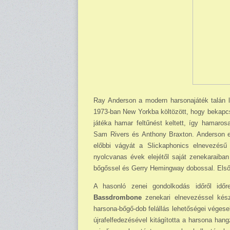
Ray Anderson a modern harsonajáték talán 
1973-ban New Yorkba költözött, hogy bekapcs
játéka hamar feltűnést keltett, így hamaros
Sam Rivers és Anthony Braxton. Anderson e
előbbi vágyát a Slickaphonics elnevezésű 
nyolcvanas évek elejétől saját zenekaraiba
bőgőssel és Gerry Hemingway dobossal. Els
A hasonló zenei gondolkodás időről időr
Bassdrombone
zenekari elnevezéssel kés
harsona-bőgő-dob felállás lehetőségei végese
újrafelfedezésével kitágította a harsona han