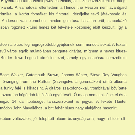
. Egyenrangú társa Hemingway és Helias, akik zeneszerzőként és hang­
nkának. A várhatóval ellentétben a Hence the Reason nem avantgárd
itmika, a kötött formákat kis fintorral idézőjelbe tevő játékosság és
 Ander­son van elemében, minden gesztusa hallatlan erőt, sziporkázó
ban rögzített kitűnő lemez két felvétele közönség előtt készült, így a
etően a blues legmegrögzöttebb gyűjtőinek sem mondott sokat. A texasi
vű város egyik mula­tójában pengette gitárját, mígnem a neves blues-
 a Border Town Legend című lemezét, amely egy csapásra nemzetközi
, T-Bone Walker, Gatemouth Brown, Johnny Winter, Steve Ray Vaughan
, Swinging from the Rafters (Szvingelve a gerendákon) című albuma
 funky felé is kikacsint. A gitáros szaxofonokkal, trombitával bővítette
sök-szaxofon-bőgő-dob fel-állású együttesét. Ő maga nemcsak éne­kel és a
angzó 14 dal többségét társszerzőként is jegyzi. A fekete Hunter
ódon John Mayalléhoz, a brit fehér blues nagy alakjához hasonlít.
ben változatos, jól felépített album bizony­ság arra, hogy a blues élt,