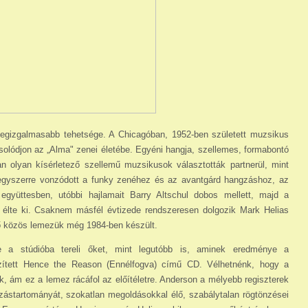
legizgalmasabb tehetsége. A Chicagóban, 1952-ben született muzsikus
olódjon az „Alma" zenei életébe. Egyéni hangja, szellemes, formabontó
an olyan kísérletező szellemű muzsikusok választották partnerül, mint
gyszerre vonzódott a funky zenéhez és az avantgárd hangzáshoz, az
együttesben, utóbbi hajlamait Barry Altschul dobos mellett, majd a
n élte ki. Csaknem másfél évtizede rendszeresen dolgozik Mark Helias
ő közös lemezük még 1984-ben készült.
e a stúdióba tereli őket, mint legutóbb is, aminek eredménye a
zített Hence the Reason (Ennélfogva) című CD. Vélhetnénk, hogy a
k, ám ez a lemez rácáfol az előítéletre. Anderson a mélyebb regiszterek
gzás­tartományát, szokatlan megoldásokkal élő, szabálytalan rögtönzései