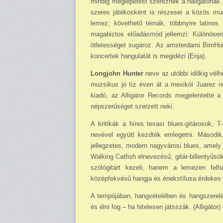
mindig meglepetést sze­reznek a hallgatónak
szeres játékosként is részesei a közös mu
lemez; követhető témák, többnyire latinos r
magabiztos előadásmód jellemzi. Különösen
ötletességet sugároz. Az am­sterdami BimHuis
kon­certek hangulatát is megidézi (Enja).
Longjohn Hunter
neve az utóbbi időkig vélh
muzsikus jó tíz éven át a mexikói Juarez ne
kiadó, az Alligator Records megjelentette
népszerűséget szerzett neki.
A kritikák a híres texasi blues-gitárosok
nevével együtt kezdték emlegetni. Második
jellegzetes, modern nagyvárosi blues, amely a
Walking Catfish el­nevezésű, gitár-billentyű
szólógitárt kezeli, hanem a lemezen felh
középfekvésű hangja és énekstílusa érdekes m
A tempójában, hangvételében és hangszerelésé
és élni fog – ha hitelesen játsszák. (Alligátor)