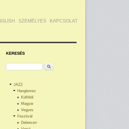
NGLISH
SZEMÉLYES
KAPCSOLAT
KERESÉS
Keresés
JAZZ
Hanglemez
Külföldi
Magyar
Vegyes
Fesztivál
Debrecen
Varsó