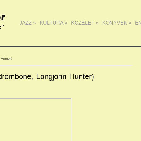
JAZZ
»
KULTÚRA
»
KÖZÉLET
»
KÖNYVEK
»
E
 Hunter)
drombone, Longjohn Hunter)