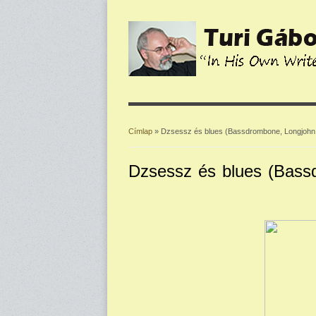
Címlap
» Dzsessz és blues (Bassdrombone, Longjohn
Jelenlegi hely
Dzsessz és blues (Bass