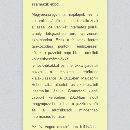
származik ebből.
Magyarországon a napilapok és a
kulturális ajánlók esetileg foglalkoznak
a jazzel, de van két internetes portál,
amely kifejezetten erre a zenére
szakosodott. Ezek a felületek fontos
tájékozódási pontok: rendszeresen
közlik a jazzélet napi híreit, emellett
koncertbeszámolókkal,
lemezkritikákkal és interjúkkal járulnak
hozzá a szakmai értékrend
kialakulásához. A 2011-ben Maloschik
Róbert által alapított és szerkesztett
jazzma.hu és a Gramofon kiadói
csoport keretében 2018-ban indult
magyarjazz.hu oldalai a jazzkedvelők
és a muzsikusok mindennapi
információs forrásai.
Az év végén mindkét lap felhívással