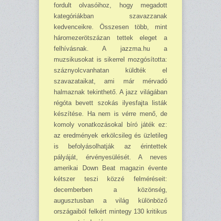
fordult olvasóihoz, hogy megadott
kategóriákban szavazzanak
kedvenceikre. Összesen több, mint
háromezerötszázan tettek eleget a
felhívásnak. A jazzma.hu a
muzsikusokat is sikerrel mozgósította:
száznyolcvanhatan küldték el
szavazataikat, ami már mérvadó
halmaznak tekinthető. A jazz világában
régóta bevett szokás ilyesfajta listák
készítése. Ha nem is vérre menő, de
komoly vonatkozásokal bíró játék ez:
az eredmények erkölcsileg és üzletileg
is befolyásolhatják az érintettek
pályáját, érvényesülését. A neves
amerikai Down Beat magazin évente
kétszer teszi közzé felméréseit:
decemberben a közönség,
augusztusban a világ különböző
országaiból felkért mintegy 130 kritikus