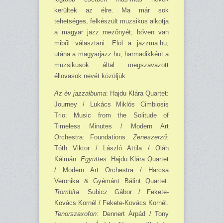
kerültek az élre. Ma már sok
tehetséges, felkészült muzsikus alkotja
a magyar jazz mezőnyét; bőven van
miből választani. Elöl a jazzma.hu,
utána a magyarjazz.hu, harmadikként a
muzsikusok által megszavazott
éllovasok nevét közöljük.
Az év jazzalbuma
: Hajdu Klára Quartet:
Journey / Lukács Miklós Cimbiosis
Trio: Music from the Solitude of
Timeless Minutes / Modern Art
Orchestra: Foundations.
Zeneszerző
:
Tóth Viktor / László Attila / Oláh
Kálmán.
Együttes
: Hajdu Klára Quartet
/ Modern Art Orchestra / Harcsa
Veronika & Gyémánt Bálint Quartet.
Trombita
: Subicz Gábor / Fekete-
Kovács Kornél / Fekete-Kovács Kornél.
Tenorszaxofon
: Dennert Árpád / Tony