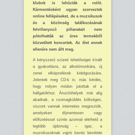
klubok is lehúzták a rolót.
Kármentésként ugyan szerveztek
online fellépéseket, de a muzsikusok
és a közönség találkozásának
felvillanyozó pillanatait nem
pótolhatták az üres termekből
közvetített koncertek. Az élet ennek
ellenére nem állt meg.
A kényszerű szünet lehetőséget kínált
a gyakorlásra, az alkotómunkára, új
zenei elképzelések kidolgozására.
Jelentek meg CD-k is; más kérdés,
hogy milyen módon jutottak el a
hallgatókhoz. Árusítóhelyek már alig
akadnak, a csomagküldés költséges,
viszont vannak internetes megosztók,
amelyeken díjmentesen vagy
előfizetéssel szinte azonnal elérhető a
legtöbb újdonság – igaz, a
muzsikusoknak vajmi kevés bevétele