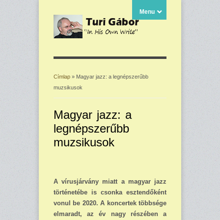
Menu
Címlap
» Magyar jazz: a legnépszerűbb
muzsikusok
Jelenlegi hely
Magyar jazz: a
legnépszerűbb
muzsikusok
A vírusjárvány miatt a magyar jazz
történetébe is csonka esztendőként
vonul be 2020. A koncertek többsége
elmaradt, az év nagy részében a