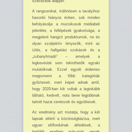
szavazatai alapján.
A rangsorokat, különösen a tavalyihoz
hasonló hiányos évben, sok minden
befolyásolja: a muzsikusok médiabeli
jelenléte, a fellépések gyakorisága, a
megjelent hangzó produktumok, no és
olyan szubjektív tényezők, mint az
ízlés, a hallgatási szokások és a
„zuhanyhíradó” – amelyek a
legkevésbé sem tekinthetők egzakt
mutatóknak. Ezzel együtt érdemes
megismerni a főbb kategóriák
győzteseit, mert képet adnak arról,
hogy 2020-ban kik voltak a leginkább
látható, kedvelt, nota bene legjobbnak
tartott hazai zenészek és együttesek.
Az eredmény azt mutatja, hogy a két
lapnak eltérő a közönségbázisa, mert
ugyan előfordulnak átfedések, a
legtöbb esetben más-más nevek