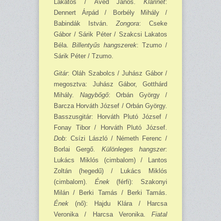
Lakatos / Ávéd János.
Klarinét
:
Dennert Árpád / Borbély Mihály /
Babindák István.
Zongora
: Cseke
Gábor / Sárik Péter / Szakcsi Lakatos
Béla.
Billentyűs hangszerek
: Tzumo /
Sárik Péter / Tzumo.
Gitár
: Oláh Szabolcs / Juhász Gábor /
megosztva: Juhász Gábor, Gotthárd
Mihály.
Nagybőgő
: Orbán György /
Barcza Horváth József / Orbán György.
Basszusgitár: Horváth Plutó József /
Fonay Tibor / Horváth Plutó József.
Dob
: Csízi László / Németh Ferenc /
Borlai Gergő.
Különleges hangszer
:
Lukács Miklós (cimbalom) / Lantos
Zoltán (hegedű) / Lukács Miklós
(cimbalom).
Ének
(férfi): Szakonyi
Milán / Berki Tamás / Berki Tamás.
Ének
(nő): Hajdu Klára / Harcsa
Veronika / Harcsa Veronika.
Fiatal