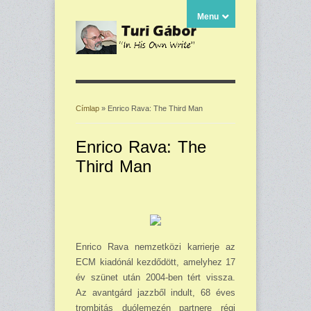
Menu
Címlap
» Enrico Rava: The Third Man
Jelenlegi hely
Enrico Rava: The
Third Man
Enrico Rava nemzetközi karrierje az
ECM kiadónál kezdődött, amelyhez 17
év szünet után 2004-ben tért vissza.
Az avantgárd jazzből indult, 68 éves
trombitás duólemezén partnere régi