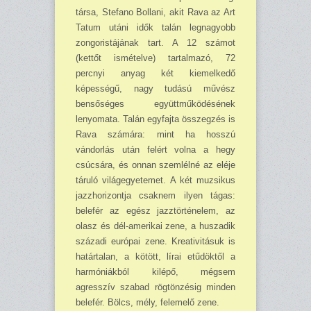
társa, Stefano Bollani, akit Rava az Art
Tatum utáni idők talán legnagyobb
zongoristájának tart. A 12 számot
(kettőt ismételve) tartalmazó, 72
percnyi anyag két kiemelkedő
képességű, nagy tudású művész
bensőséges együttműködésének
lenyomata. Talán egyfajta összegzés is
Rava számára: mint ha hosszú
vándorlás után felért volna a hegy
csúcsára, és onnan szemlélné az eléje
táruló világegyetemet. A két muzsikus
jazzhorizontja csaknem ilyen tágas:
belefér az egész jazztörténelem, az
olasz és dél-amerikai zene, a huszadik
századi európai zene. Kreativitásuk is
határtalan, a kötött, lírai etűdöktől a
harmóniákból kilépő, mégsem
agresszív szabad rögtönzésig minden
belefér. Bölcs, mély, felemelő zene.