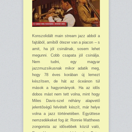
Konszolidált main stream jazz abból a
fajtából, amiből ötezer van a piacon – s
amit, ha jól csinálnak, sosem lehet
megunni. Cobb csapata jól csinálja.
Nem tudni, egy magyar
jazzmuzsikusnak mikor adatik meg,
hogy 78 éves korában új lemezt
készítsen, de hát az óceánon túl
mások a hagyományok. Ha az idős
dobos mást nem tett volna, mint hogy
Miles Davis-szel néhány alapvető
jelentőségű felvételt készít, már helye
volna a jazz történetében. Együttese
nemzedékeket fog át: Ronnie Matthews
zongorista az idősebbek közül való,