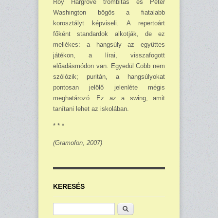
Roy Hargrove trombitás és Peter
Washington bőgős a fiatalabb
korosztályt képviseli. A repertoárt
főként standardok alkotják, de ez
mellékes: a hangsúly az együttes
játékon, a lírai, vissza­fogott
előadásmódon van. Egyedül Cobb nem
szólózik; puritán, a hangsúlyokat
pontosan jelölő jelenléte mégis
meghatározó. Ez az a swing, amit
tanítani lehet az iskolában.
* * *
(Gramofon, 2007)
KERESÉS
Keresés