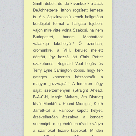
Smith dobolt, de ide kívánkozik a Jack
DeJohnette-tel itthon rögzített lemeze
is. A világszínvonalú zenék hallgatása
kérdőjelet formál a hallgató fejében:
vajon mire vitte volna Szakcsi, ha nem
Budapestet, hanem Manhattant
választja lakóhelyül? Ő azonban,
örömünkre, a VIII. kerület mellett
döntött, így hozzá jött Chris Potter
szaxofonos, Reginald Veal bőgős és
Terry Lyne Carrington dobos, hogy fer­
ge­te­ges koncerten köszöntsék a
magyar „jazzvajdát”. A lemezen négy
saját szerzeményen (Straight Ahead,
B-A-C-H, Magic Makers, 8th District)
kívül Monktól a Round Midnight, Keith
Jarrett-től a Rainbow kapott helyet,
érzékelhetően átszabva a koncert
sorrendjét, megle­he­tősen rövidre vágva
a számokat lezáró tapsokat. Minden