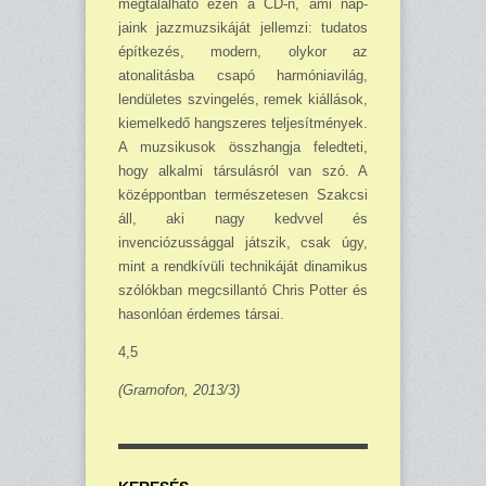
megtalálható ezen a CD-n, ami nap­
jaink jazzmuzsikáját jellemzi: tudatos
építkezés, modern, olykor az
atonalitásba csapó har­móniavilág,
lendületes szvingelés, remek kiállások,
kiemelkedő hangszeres teljesítmények.
A muzsikusok összhangja feledteti,
hogy alkalmi társulásról van szó. A
középpontban termé­szetesen Szakcsi
áll, aki nagy kedvvel és
invenciózussággal játszik, csak úgy,
mint a rend­kí­vüli technikáját dinamikus
szólókban megcsillantó Chris Potter és
hasonlóan érdemes társai.
4,5
(Gramofon, 2013/3)