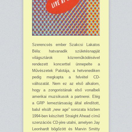
Szerencsés ember Szakcsi Lakatos
Béla: hatvanadik születésnapját
világsztárok közre­mű­ködésével
rendezett koncerttel ünnepelte a
Művészetek Palotája, a hetvenediken
pedig meg­kapta a felvétel CD-
változatát. Nem ez az első alkalom,
hogy a zongoristának első vonalbeli
amerikai muzsikusok a partnerei. Elég
a GRP lemeztársaság által elindított,
balul elsült „new age” sorozata közben
1994-ben készített Straight Ahead című
szenzációs CD-jére utalni, amelyen Jay
Leonhardt bőgőzött és Marvin Smitty