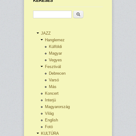
KERESÉS
Keresés
JAZZ
Hanglemez
Külföldi
Magyar
Vegyes
Fesztivál
Debrecen
Varsó
Más
Koncert
Interjú
Magyarország
Világ
English
Fotó
KULTÚRA